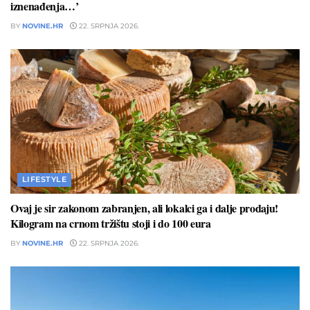
iznenađenja…’
BY
NOVINE.HR
22. SRPNJA 2026.
LIFESTYLE
Ovaj je sir zakonom zabranjen, ali lokalci ga i dalje prodaju!
Kilogram na crnom tržištu stoji i do 100 eura
BY
NOVINE.HR
22. SRPNJA 2026.