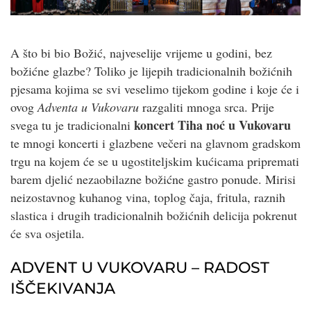
A što bi bio Božić, najveselije vrijeme u godini, bez
božićne glazbe? Toliko je lijepih tradicionalnih božićnih
pjesama kojima se svi veselimo tijekom godine i koje će i
ovog
Adventa u Vukovaru
razgaliti mnoga srca. Prije
koncert Tiha noć u Vukovaru
svega tu je tradicionalni
te mnogi koncerti i glazbene večeri na glavnom gradskom
trgu na kojem će se u ugostiteljskim kućicama pripremati
barem djelić nezaobilazne božićne gastro ponude. Mirisi
neizostavnog kuhanog vina, toplog čaja, fritula, raznih
slastica i drugih tradicionalnih božićnih delicija pokrenut
će sva osjetila.
ADVENT U VUKOVARU – RADOST
IŠČEKIVANJA