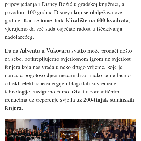
pripovijedanja i Disney Božić u gradskoj knjižnici, a
povodom 100 godina Disneya koji se obilježava ove
klizalište na 600 kvadrata
godine. Kad se tome doda
,
vjerujemo da već sada osjećate radost u iščekivanju
nadolazećeg.
Adventu u Vukovaru
Da na
svatko može pronaći nešto
za sebe, potkrepljujemo svjetlosnom igrom uz svjetlost
fenjera koja nas vraća u neko drugo vrijeme, koje je
nama, a pogotovo djeci nezamislivo; i iako se ne bismo
odrekli električne energije i blagodati suvremene
tehnologije, zasigurno ćemo uživat u romantičnim
200-tinjak starinskih
trenucima uz treperenje svjetla uz
fenjera
.