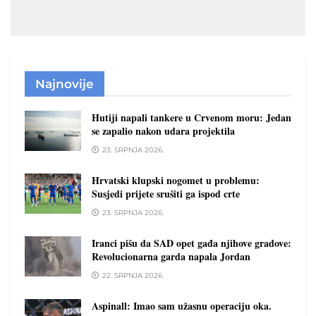
Najnovije
Hutiji napali tankere u Crvenom moru: Jedan
se zapalio nakon udara projektila
23. SRPNJA 2026.
Hrvatski klupski nogomet u problemu:
Susjedi prijete srušiti ga ispod crte
23. SRPNJA 2026.
Iranci pišu da SAD opet gađa njihove gradove:
Revolucionarna garda napala Jordan
22. SRPNJA 2026.
Aspinall: Imao sam užasnu operaciju oka.