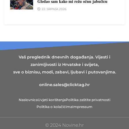
Gledao sam kako mi režu očnu jabučicu
22. SRPNJA 2026.
Vaš preglednik dnevnih događanja. Vijesti i
zanimljivosti iz Hrvatske i svijeta,
sve o biznisu, modi, zabavi, ljubavi i putovanjima.
online.sales@clicktag.hr
Naslovnica
Uvjeti korištenja
Politika zaštite privatnosti
Politika o kolačićima
Impressum
© 2024 Novine.hr