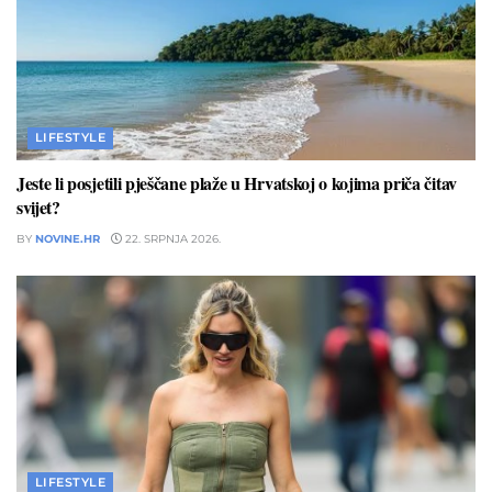
LIFESTYLE
Jeste li posjetili pješčane plaže u Hrvatskoj o kojima priča čitav
svijet?
BY
NOVINE.HR
22. SRPNJA 2026.
LIFESTYLE