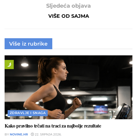
Sljedeća objava
VIŠE OD SAJMA
Više iz rubrike
ZDRAVLJE I SNAGA
Kako pravilno trčati na traci za najbolje rezultate
BY
NOVINE.HR
22. SRPNJA 2026.