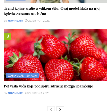
Trend koji se vratio u velikom stilu: Ovaj model hlača na njoj
izgleda sve samo ne obično
BY
NOVINE.HR
22. SRPNJA 2026.
ZDRAVLJE I SNAGA
Pet vrsta voća koje podupiru zdravlje mozga i pamćenje
BY
NOVINE.HR
22. SRPNJA 2026.