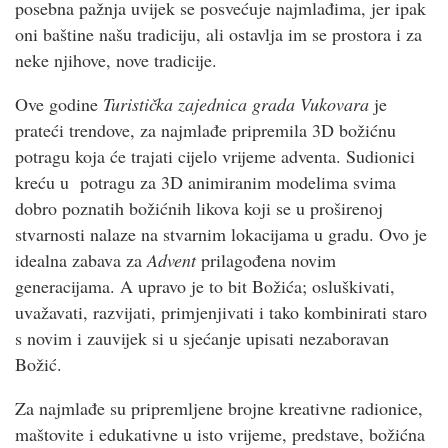
posebna pažnja uvijek se posvećuje najmlađima, jer ipak
oni baštine našu tradiciju, ali ostavlja im se prostora i za
neke njihove, nove tradicije.
Ove godine
Turistička zajednica grada Vukovara
je
prateći trendove, za najmlađe pripremila 3D božićnu
potragu koja će trajati cijelo vrijeme adventa. Sudionici
kreću u potragu za 3D animiranim modelima svima
dobro poznatih božićnih likova koji se u proširenoj
stvarnosti nalaze na stvarnim lokacijama u gradu. Ovo je
idealna zabava za
Advent
prilagođena novim
generacijama. A upravo je to bit Božića; osluškivati,
uvažavati, razvijati, primjenjivati i tako kombinirati staro
s novim i zauvijek si u sjećanje upisati nezaboravan
Božić.
Za najmlađe su pripremljene brojne kreativne radionice,
maštovite i edukativne u isto vrijeme, predstave, božićna