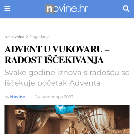
Naslovnica
Događanja
ADVENT U VUKOVARU –
RADOST IŠČEKIVANJA
Svake godine iznova s radošću se
iščekuje početak Adventa
by
Novine
24. studenoga 2023.