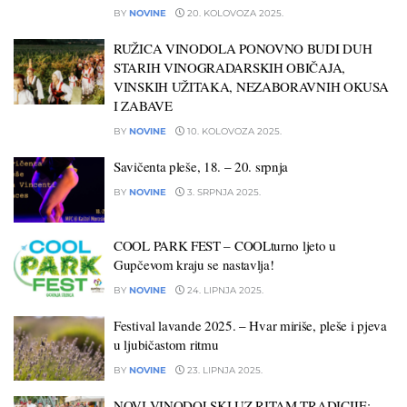
BY
NOVINE
20. KOLOVOZA 2025.
RUŽICA VINODOLA PONOVNO BUDI DUH
STARIH VINOGRADARSKIH OBIČAJA,
VINSKIH UŽITAKA, NEZABORAVNIH OKUSA
I ZABAVE
BY
NOVINE
10. KOLOVOZA 2025.
Savičenta pleše, 18. – 20. srpnja
BY
NOVINE
3. SRPNJA 2025.
COOL PARK FEST – COOLturno ljeto u
Gupčevom kraju se nastavlja!
BY
NOVINE
24. LIPNJA 2025.
Festival lavande 2025. – Hvar miriše, pleše i pjeva
u ljubičastom ritmu
BY
NOVINE
23. LIPNJA 2025.
NOVI VINODOLSKI UZ RITAM TRADICIJE: