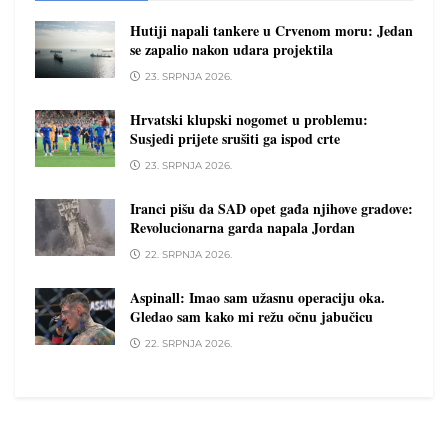
Hutiji napali tankere u Crvenom moru: Jedan
se zapalio nakon udara projektila
23. SRPNJA 2026.
Hrvatski klupski nogomet u problemu:
Susjedi prijete srušiti ga ispod crte
23. SRPNJA 2026.
Iranci pišu da SAD opet gađa njihove gradove:
Revolucionarna garda napala Jordan
22. SRPNJA 2026.
Aspinall: Imao sam užasnu operaciju oka.
Gledao sam kako mi režu očnu jabučicu
22. SRPNJA 2026.