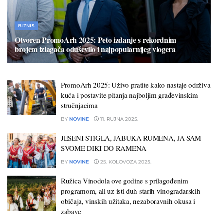
BIZNIS
Otvoren PromoArh 2025: Peto izdanje s rekordnim
brojem izlagača oduševilo i najpopularnijeg vlogera
25. RUJNA 2025.
PromoArh 2025: Uživo pratite kako nastaje održiva
kuća i postavite pitanja najboljim građevinskim
stručnjacima
BY
NOVINE
11. RUJNA 2025.
JESENI STIGLA, JABUKA RUMENA, JA SAM
SVOME DIKI DO RAMENA
BY
NOVINE
25. KOLOVOZA 2025.
Ružica Vinodola ove godine s prilagođenim
programom, ali uz isti duh starih vinogradarskih
običaja, vinskih užitaka, nezaboravnih okusa i
zabave