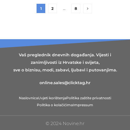
1
2
…
8
Vaš preglednik dnevnih događanja. Vijesti i
zanimljivosti iz Hrvatske i svijeta,
sve o biznisu, modi, zabavi, ljubavi i putovanjima.
online.sales@clicktag.hr
Naslovnica
Uvjeti korištenja
Politika zaštite privatnosti
Politika o kolačićima
Impressum
© 2024 Novine.hr