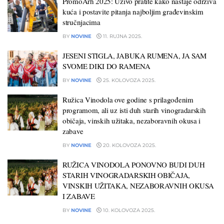
PromoArh 2025: Uživo pratite kako nastaje održiva
kuća i postavite pitanja najboljim građevinskim
stručnjacima
BY
NOVINE
11. RUJNA 2025.
JESENI STIGLA, JABUKA RUMENA, JA SAM
SVOME DIKI DO RAMENA
BY
NOVINE
25. KOLOVOZA 2025.
Ružica Vinodola ove godine s prilagođenim
programom, ali uz isti duh starih vinogradarskih
običaja, vinskih užitaka, nezaboravnih okusa i
zabave
BY
NOVINE
20. KOLOVOZA 2025.
RUŽICA VINODOLA PONOVNO BUDI DUH
STARIH VINOGRADARSKIH OBIČAJA,
VINSKIH UŽITAKA, NEZABORAVNIH OKUSA
I ZABAVE
BY
NOVINE
10. KOLOVOZA 2025.