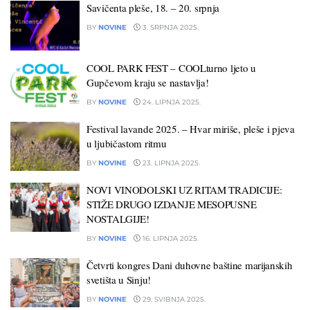
Savičenta pleše, 18. – 20. srpnja
BY
NOVINE
3. SRPNJA 2025.
COOL PARK FEST – COOLturno ljeto u
Gupčevom kraju se nastavlja!
BY
NOVINE
24. LIPNJA 2025.
Festival lavande 2025. – Hvar miriše, pleše i pjeva
u ljubičastom ritmu
BY
NOVINE
23. LIPNJA 2025.
NOVI VINODOLSKI UZ RITAM TRADICIJE:
STIŽE DRUGO IZDANJE MESOPUSNE
NOSTALGIJE!
BY
NOVINE
16. LIPNJA 2025.
Četvrti kongres Dani duhovne baštine marijanskih
svetišta u Sinju!
BY
NOVINE
29. SVIBNJA 2025.