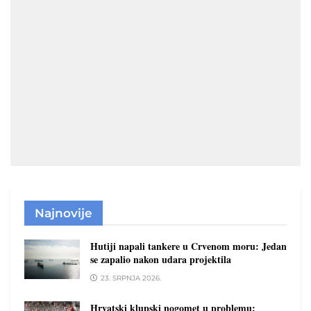
Najnovije
Hutiji napali tankere u Crvenom moru: Jedan
se zapalio nakon udara projektila
23. SRPNJA 2026.
Hrvatski klupski nogomet u problemu: