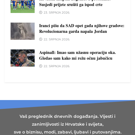
Susjedi prijete srušiti ga ispod crte
23. SRPNJA 2026.
Iranci pišu da SAD opet gađa njihove gradove:
Revolucionarna garda napala Jordan
22. SRPNJA 2026.
Aspinall: Imao sam užasnu operaciju oka.
Gledao sam kako mi režu očnu jabučicu
22. SRPNJA 2026.
Vaš preglednik dnevnih događanja. Vijesti i
zanimljivosti iz Hrvatske i svijeta,
sve o biznisu, modi, zabavi, ljubavi i putovanjima.