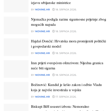
izjavu srbijanske ministrice
BY
NOVINE.HR
18. SRPNJA 2026.
Njemačka podigla razinu sigurnosne prijetnje zbog
mogućih napada
BY
NOVINE.HR
18. SRPNJA 2026.
Hajdaš Dončić: Hrvatska mora promijeniti politički
i gospodarski model
BY
NOVINE.HR
18. SRPNJA 2026.
Iran prijeti sveopćom ofenzivom: Nijedna granica
neće biti sigurna
BY
NOVINE.HR
18. SRPNJA 2026.
Božinović: Kundid je kršio zakon i odbio Vladu
koja je najviše investirala u vojsku
BY
NOVINE.HR
17. SRPNJA 2026.
Biskupi BiH ususret izbora: Nemoralno