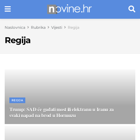
Naslovnica
Rubrika
Vijesti
Regija
Regija
REGIJA
Trump: SAD će gađati most ili elektranu u Iranu za
svaki napad na brod u Hormuzu
22. SRPNJA 2026.