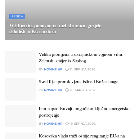
REGIJA
Wildberries ponovno na meti dronova, gorjelo
skladište u Krasnodaru
22. SRPNJA 2026.
Velika promjena u ukrajinskom vojnom vrhu:
Zelenski smijenio Sirskog
BY
NOVINE.HR
21. SRPNJA 2026.
Sveti Ilija: prorok vjere, istine i Božje snage
BY
NOVINE.HR
20. SRPNJA 2026.
Iran napao Kuvajt, pogođeno ključno energetsko
postrojenje
BY
NOVINE.HR
19. SRPNJA 2026.
Kosovska vlada traži oštrije reagiranje EU-a na