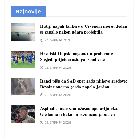
Najnovije
Hutiji napali tankere u Crvenom moru: Jedan
se zapalio nakon udara projektila
23. SRPNJA 2026.
Hrvatski klupski nogomet u problemu:
Susjedi prijete srušiti ga ispod crte
23. SRPNJA 2026.
Iranci pišu da SAD opet gađa njihove gradove:
Revolucionarna garda napala Jordan
22. SRPNJA 2026.
Aspinall: Imao sam užasnu operaciju oka.
Gledao sam kako mi režu očnu jabučicu
22. SRPNJA 2026.