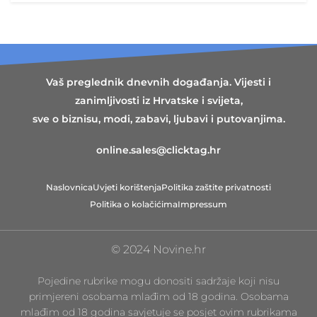
Vaš preglednik dnevnih događanja. Vijesti i
zanimljivosti iz Hrvatske i svijeta,
sve o biznisu, modi, zabavi, ljubavi i putovanjima.
online.sales@clicktag.hr
Naslovnica
Uvjeti korištenja
Politika zaštite privatnosti
Politika o kolačićima
Impressum
© 2024 Novine.hr
Pojedine rubrike mogu donositi sadržaje koji nisu
primjereni osobama mlađim od 18 godina. Osobama
mlađim od 18 godina savjetuje se posjet ovim rubrikama