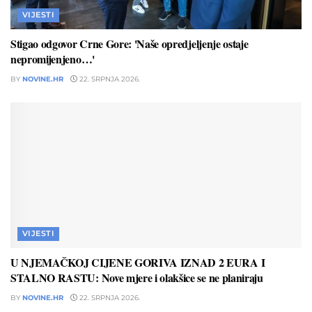
VIJESTI
Stigao odgovor Crne Gore: 'Naše opredjeljenje ostaje
nepromijenjeno…'
BY
NOVINE.HR
22. SRPNJA 2026.
VIJESTI
U NJEMAČKOJ CIJENE GORIVA IZNAD 2 EURA I
STALNO RASTU: Nove mjere i olakšice se ne planiraju
BY
NOVINE.HR
22. SRPNJA 2026.