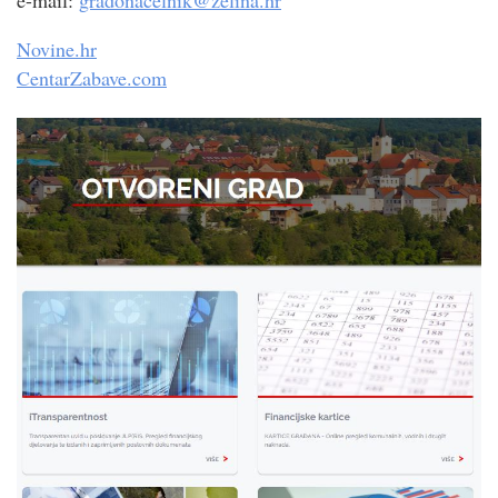
Novine.hr
CentarZabave.com