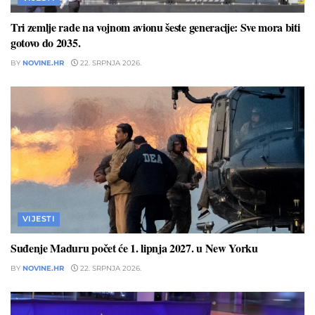
Tri zemlje rade na vojnom avionu šeste generacije: Sve mora biti
gotovo do 2035.
BY
NOVINE.HR
22. SRPNJA 2026.
VIJESTI
Suđenje Maduru počet će 1. lipnja 2027. u New Yorku
BY
NOVINE.HR
22. SRPNJA 2026.