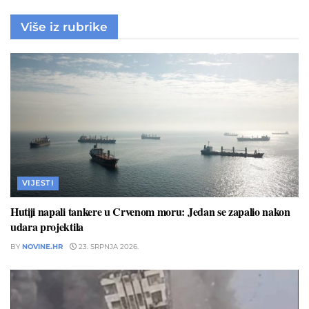
Više iz rubrike
VIJESTI
Hutiji napali tankere u Crvenom moru: Jedan se zapalio nakon
udara projektila
BY
NOVINE.HR
23. SRPNJA 2026.