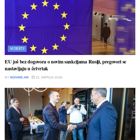
VIJESTI
EU još bez dogovora o novim sankcijama Rusiji, pregovori se
nastavljaju u četvrtak
BY
NOVINE.HR
22. SRPNJA 2026.