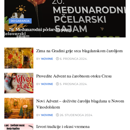
DOGAĐANJA
20. Međunarodni pčelarski sajam
17. SIJEČNJA 2025.
Zima na Gradini grije srca blagdanskom čarolijom
BY
NOVINE
6. PROSINCA 2024.
Provedite Advent na čarobnom otoku Cresu
BY
NOVINE
5. PROSINCA 2024.
Novi Advent – doživite čaroliju blagdana u Novom
Vinodolskom
BY
NOVINE
26. STUDENOGA 2024.
Izvori tradicije i okusi vremena