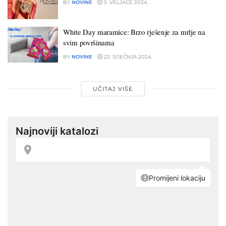
BY
NOVINE
5. VELJAČE 2024.
White Day maramice: Brzo rješenje za mrlje na
svim površinama
BY
NOVINE
23. SIJEČNJA 2024.
UČITAJ VIŠE