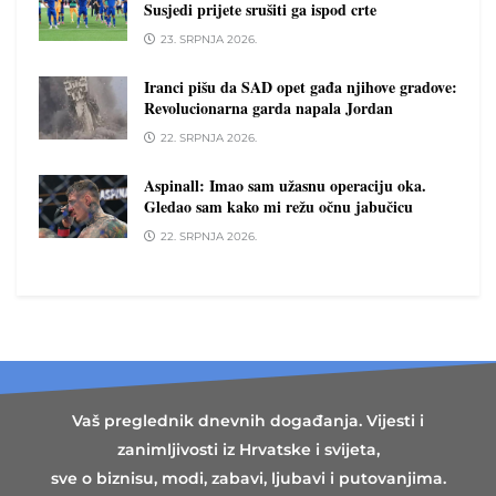
Susjedi prijete srušiti ga ispod crte
23. SRPNJA 2026.
Iranci pišu da SAD opet gađa njihove gradove:
Revolucionarna garda napala Jordan
22. SRPNJA 2026.
Aspinall: Imao sam užasnu operaciju oka.
Gledao sam kako mi režu očnu jabučicu
22. SRPNJA 2026.
Vaš preglednik dnevnih događanja. Vijesti i
zanimljivosti iz Hrvatske i svijeta,
sve o biznisu, modi, zabavi, ljubavi i putovanjima.