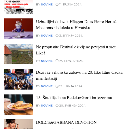
BY
NOVINE
11. RUJNA 2024.
Uzbudljivi dolazak Häagen-Dazs Pierre Hermé
Macarons sladoleda u Hrvatsku
BY
NOVINE
3. SRPNJA 2024.
Ne propustite Festival oživljene povijesti u srcu
Like!
BY
NOVINE
25. LIPNJA 2024.
Doživite vrhunsku zabavu na 20. Eko Etno Gacka
manifestaciji
BY
NOVINE
19. LIPNJA 2024.
15. Štruklijada na Bedekovčanskim jezerima
BY
NOVINE
20. SVIBNJA 2024.
DOLCE&GABBANA DEVOTION