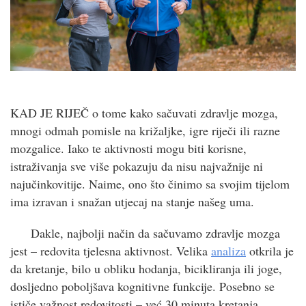
KAD JE RIJEČ o tome kako sačuvati zdravlje mozga,
mnogi odmah pomisle na križaljke, igre riječi ili razne
mozgalice. Iako te aktivnosti mogu biti korisne,
istraživanja sve više pokazuju da nisu najvažnije ni
najučinkovitije. Naime, ono što činimo sa svojim tijelom
ima izravan i snažan utjecaj na stanje našeg uma.
Dakle, najbolji način da sačuvamo zdravlje mozga
jest – redovita tjelesna aktivnost. Velika
analiza
otkrila je
da kretanje, bilo u obliku hodanja, bicikliranja ili joge,
dosljedno poboljšava kognitivne funkcije. Posebno se
ističe važnost redovitosti – već 30 minuta kretanja