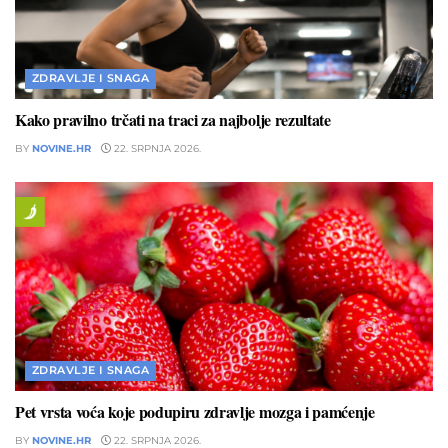
ZDRAVLJE I SNAGA
Kako pravilno trčati na traci za najbolje rezultate
BY
NOVINE.HR
22. SRPNJA 2026.
ZDRAVLJE I SNAGA
Pet vrsta voća koje podupiru zdravlje mozga i pamćenje
BY
NOVINE.HR
22. SRPNJA 2026.