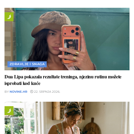
ZDRAVLJE I SNAGA
Dua Lipa pokazala rezultate treninga, njezinu rutinu možete
isprobati kod kuće
BY
NOVINE.HR
22. SRPNJA 2026.