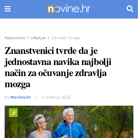
Naslovnica
Lifestyle
Zdravlje i Snaga
Znanstvenici tvrde da je
jednostavna navika najbolji
način za očuvanje zdravlja
mozga
by
Novine.hr
3. svibnja 2025.