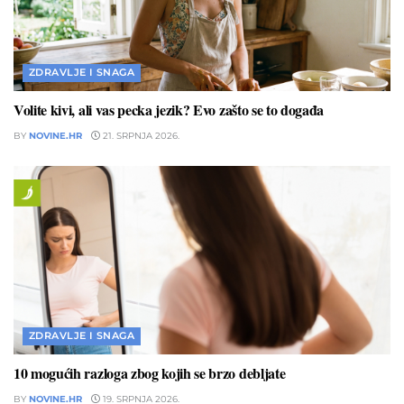
ZDRAVLJE I SNAGA
Volite kivi, ali vas pecka jezik? Evo zašto se to događa
BY
NOVINE.HR
21. SRPNJA 2026.
ZDRAVLJE I SNAGA
10 mogućih razloga zbog kojih se brzo debljate
BY
NOVINE.HR
19. SRPNJA 2026.