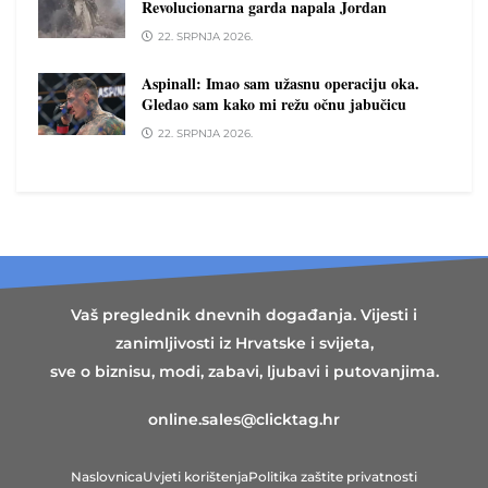
Revolucionarna garda napala Jordan
22. SRPNJA 2026.
Aspinall: Imao sam užasnu operaciju oka.
Gledao sam kako mi režu očnu jabučicu
22. SRPNJA 2026.
Vaš preglednik dnevnih događanja. Vijesti i
zanimljivosti iz Hrvatske i svijeta,
sve o biznisu, modi, zabavi, ljubavi i putovanjima.
online.sales@clicktag.hr
Naslovnica
Uvjeti korištenja
Politika zaštite privatnosti