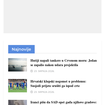
Najnovije
Hutiji napali tankere u Crvenom moru: Jedan
se zapalio nakon udara projektila
23. SRPNJA 2026.
Hrvatski klupski nogomet u problemu:
Susjedi prijete srušiti ga ispod crte
23. SRPNJA 2026.
Iranci pišu da SAD opet gađa njihove gradove: