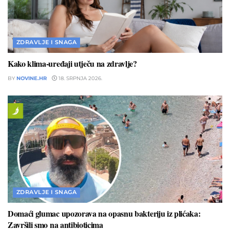
ZDRAVLJE I SNAGA
Kako klima-uređaji utječu na zdravlje?
BY
NOVINE.HR
18. SRPNJA 2026.
ZDRAVLJE I SNAGA
Domaći glumac upozorava na opasnu bakteriju iz plićaka:
Završili smo na antibioticima