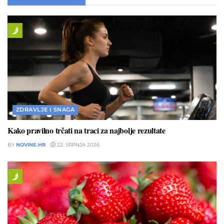
ZDRAVLJE I SNAGA
Kako pravilno trčati na traci za najbolje rezultate
BY
NOVINE.HR
22. SRPNJA 2026.