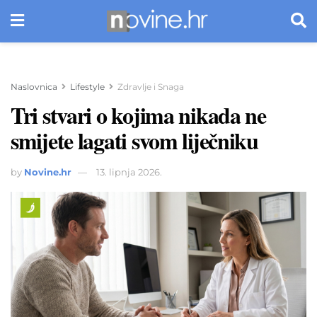
Naslovnica
Lifestyle
Zdravlje i Snaga
Tri stvari o kojima nikada ne
smijete lagati svom liječniku
by
Novine.hr
13. lipnja 2026.