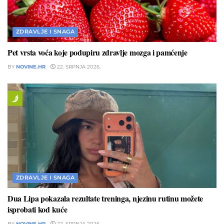
ZDRAVLJE I SNAGA
Pet vrsta voća koje podupiru zdravlje mozga i pamćenje
BY
NOVINE.HR
22. SRPNJA 2026.
ZDRAVLJE I SNAGA
Dua Lipa pokazala rezultate treninga, njezinu rutinu možete
isprobati kod kuće
BY
NOVINE.HR
22. SRPNJA 2026.