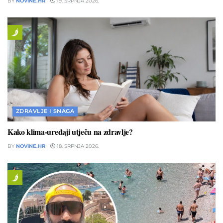
BY
NOVINE.HR
19. SRPNJA 2026.
ZDRAVLJE I SNAGA
Kako klima-uređaji utječu na zdravlje?
BY
NOVINE.HR
18. SRPNJA 2026.