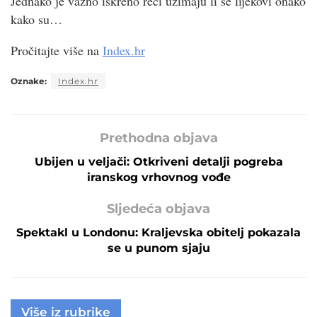
Jednako je važno iskreno reći uzimaju li se lijekovi onako
kako su…
Pročitajte više na
Index.hr
Oznake:
Index.hr
Prethodna objava
Ubijen u veljači: Otkriveni detalji pogreba
iranskog vrhovnog vođe
Sljedeća objava
Spektakl u Londonu: Kraljevska obitelj pokazala
se u punom sjaju
Više iz rubrike