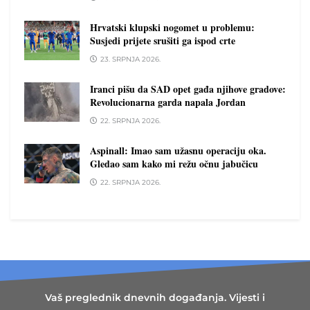
Hrvatski klupski nogomet u problemu:
Susjedi prijete srušiti ga ispod crte
23. SRPNJA 2026.
Iranci pišu da SAD opet gađa njihove gradove:
Revolucionarna garda napala Jordan
22. SRPNJA 2026.
Aspinall: Imao sam užasnu operaciju oka.
Gledao sam kako mi režu očnu jabučicu
22. SRPNJA 2026.
Vaš preglednik dnevnih događanja. Vijesti i