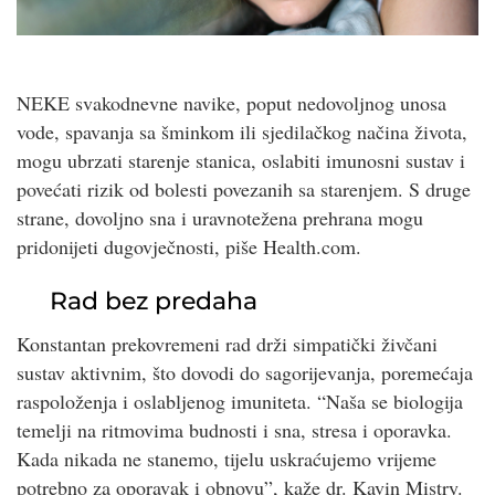
NEKE svakodnevne navike, poput nedovoljnog unosa
vode, spavanja sa šminkom ili sjedilačkog načina života,
mogu ubrzati starenje stanica, oslabiti imunosni sustav i
povećati rizik od bolesti povezanih sa starenjem. S druge
strane, dovoljno sna i uravnotežena prehrana mogu
pridonijeti dugovječnosti, piše Health.com.
Rad bez predaha
Konstantan prekovremeni rad drži simpatički živčani
sustav aktivnim, što dovodi do sagorijevanja, poremećaja
raspoloženja i oslabljenog imuniteta. “Naša se biologija
temelji na ritmovima budnosti i sna, stresa i oporavka.
Kada nikada ne stanemo, tijelu uskraćujemo vrijeme
potrebno za oporavak i obnovu”, kaže dr. Kavin Mistry.