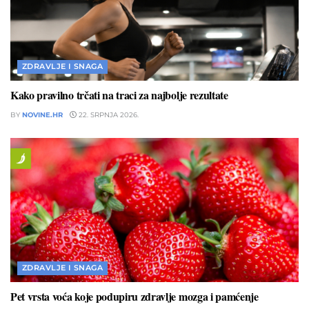
ZDRAVLJE I SNAGA
Kako pravilno trčati na traci za najbolje rezultate
BY
NOVINE.HR
22. SRPNJA 2026.
ZDRAVLJE I SNAGA
Pet vrsta voća koje podupiru zdravlje mozga i pamćenje