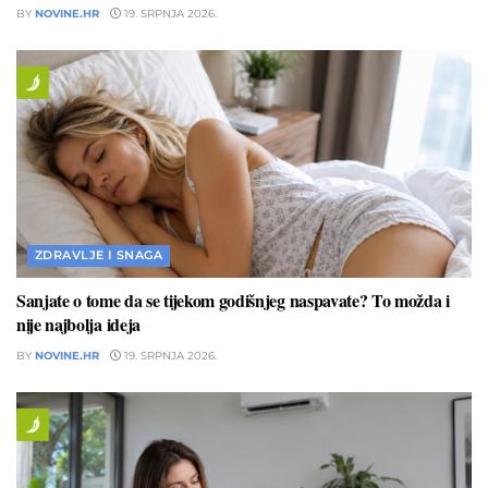
BY
NOVINE.HR
19. SRPNJA 2026.
ZDRAVLJE I SNAGA
Sanjate o tome da se tijekom godišnjeg naspavate? To možda i
nije najbolja ideja
BY
NOVINE.HR
19. SRPNJA 2026.