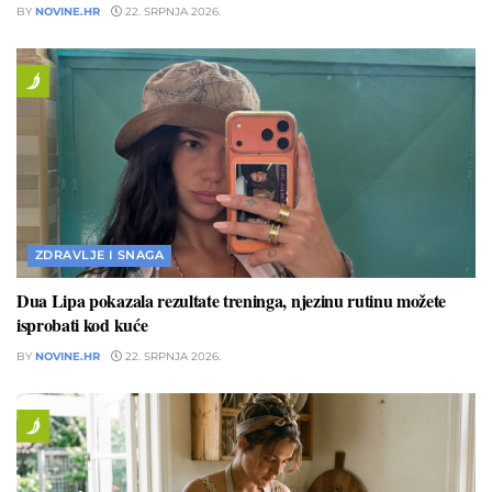
BY
NOVINE.HR
22. SRPNJA 2026.
ZDRAVLJE I SNAGA
Dua Lipa pokazala rezultate treninga, njezinu rutinu možete
isprobati kod kuće
BY
NOVINE.HR
22. SRPNJA 2026.