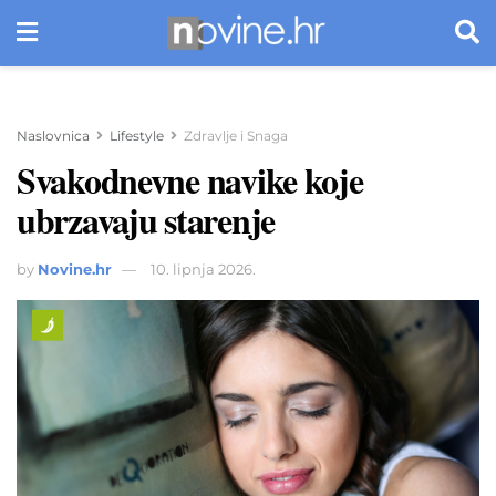
Naslovnica
Lifestyle
Zdravlje i Snaga
Svakodnevne navike koje
ubrzavaju starenje
by
Novine.hr
10. lipnja 2026.