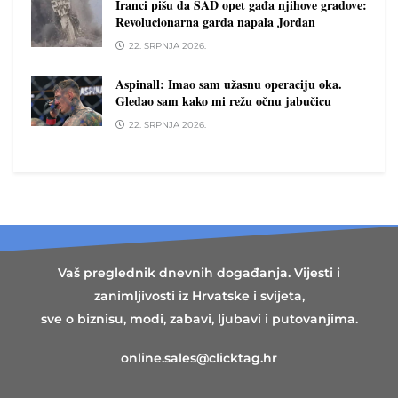
Iranci pišu da SAD opet gađa njihove gradove:
Revolucionarna garda napala Jordan
22. SRPNJA 2026.
Aspinall: Imao sam užasnu operaciju oka.
Gledao sam kako mi režu očnu jabučicu
22. SRPNJA 2026.
Vaš preglednik dnevnih događanja. Vijesti i
zanimljivosti iz Hrvatske i svijeta,
sve o biznisu, modi, zabavi, ljubavi i putovanjima.
online.sales@clicktag.hr