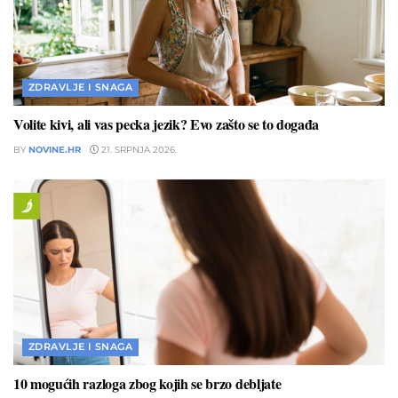
ZDRAVLJE I SNAGA
Volite kivi, ali vas pecka jezik? Evo zašto se to događa
BY
NOVINE.HR
21. SRPNJA 2026.
ZDRAVLJE I SNAGA
10 mogućih razloga zbog kojih se brzo debljate