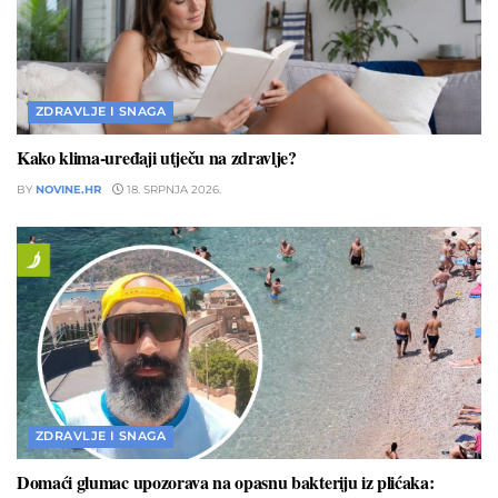
ZDRAVLJE I SNAGA
Kako klima-uređaji utječu na zdravlje?
BY
NOVINE.HR
18. SRPNJA 2026.
ZDRAVLJE I SNAGA
Domaći glumac upozorava na opasnu bakteriju iz plićaka: