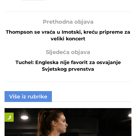
Prethodna objava
Thompson se vraća u Imotski, kreću pripreme za
veliki koncert
Sljedeća objava
Tuchel: Engleska nije favorit za osvajanje
Svjetskog prvenstva
Više iz rubrike