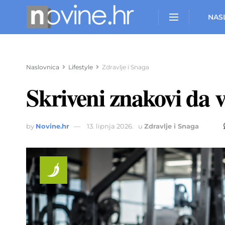
NAS
Naslovnica
Lifestyle
Zdravlje i Snaga
Skriveni znakovi da 
by
Novine.hr
13. lipnja 2026.
u
Zdravlje i Snaga