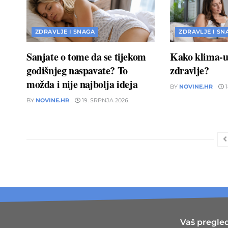
ZDRAVLJE I SNAGA
ZDRAVLJE I SN
Sanjate o tome da se tijekom
Kako klima-ur
godišnjeg naspavate? To
zdravlje?
možda i nije najbolja ideja
BY
NOVINE.HR
1
BY
NOVINE.HR
19. SRPNJA 2026.
Vaš pregled