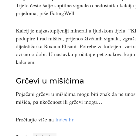
Tijelo često šalje suptilne signale o nedostatku kalcij
prijeloma, piše EatingWell.
Kalcij je najzastupljeniji mineral u ljudskom tijelu. “K
podupire i rad mišića, prijenos živčanih signala, zgru
dijetetičarka Roxana Ehsani. Potrebe za kalcijem vari
ovisno o dobi. U nastavku pročitajte pet znakova koji 
kalcijem.
Grčevi u mišićima
Pojačani grčevi u mišićima mogu biti znak da ne unosit
mišića, pa ukočenost ili grčevi mogu…
Pročitajte više na
Index.hr