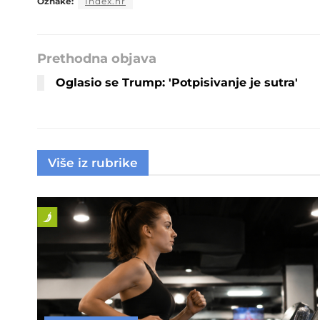
Oznake:
Index.hr
Prethodna objava
Oglasio se Trump: 'Potpisivanje je sutra'
Više iz rubrike