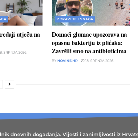
AGA
ZDRAVLJE I SNAGA
eđaji utječu na
Domaći glumac upozorava na
opasnu bakteriju iz plićaka:
Završili smo na antibioticima
8. SRPNJA 2026.
BY
NOVINE.HR
18. SRPNJA 2026.
nik dnevnih događanja. Vijesti i zanimljivosti iz Hrvatsk