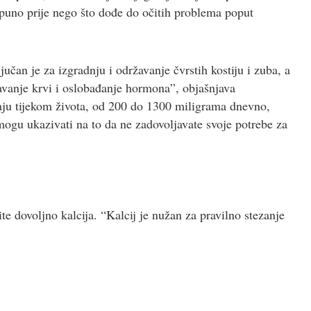
a puno prije nego što dođe do očitih problema poput
ljučan je za izgradnju i održavanje čvrstih kostiju i zuba, a
šavanje krvi i oslobađanje hormona”, objašnjava
raju tijekom života, od 200 do 1300 miligrama dnevno,
mogu ukazivati na to da ne zadovoljavate svoje potrebe za
e dovoljno kalcija. “Kalcij je nužan za pravilno stezanje