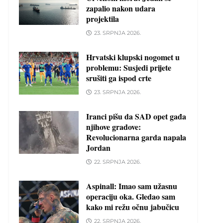
zapalio nakon udara
projektila
23. SRPNJA 2026.
Hrvatski klupski nogomet u
problemu: Susjedi prijete
srušiti ga ispod crte
23. SRPNJA 2026.
Iranci pišu da SAD opet gađa
njihove gradove:
Revolucionarna garda napala
Jordan
22. SRPNJA 2026.
Aspinall: Imao sam užasnu
operaciju oka. Gledao sam
kako mi režu očnu jabučicu
22. SRPNJA 2026.