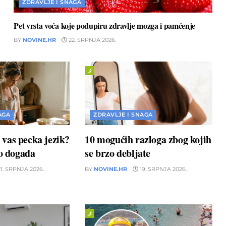
ZDRAVLJE I SNAGA
Pet vrsta voća koje podupiru zdravlje mozga i pamćenje
BY
NOVINE.HR
22. SRPNJA 2026.
AGA
ZDRAVLJE I SNAGA
li vas pecka jezik?
10 mogućih razloga zbog kojih
to događa
se brzo debljate
1. SRPNJA 2026.
BY
NOVINE.HR
19. SRPNJA 2026.