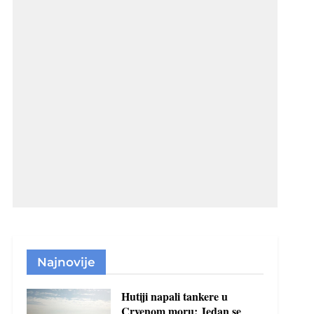
Najnovije
Hutiji napali tankere u
Crvenom moru: Jedan se