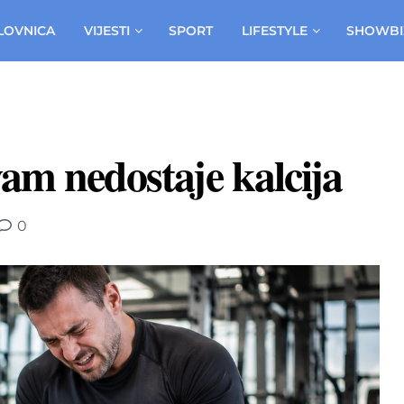
LOVNICA
VIJESTI
SPORT
LIFESTYLE
SHOWBI
vam nedostaje kalcija
0