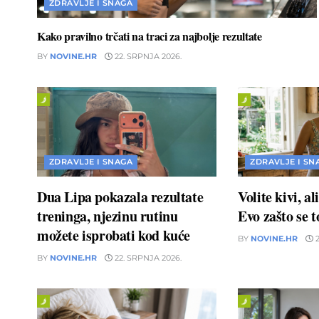
ZDRAVLJE I SNAGA
Kako pravilno trčati na traci za najbolje rezultate
BY
NOVINE.HR
22. SRPNJA 2026.
ZDRAVLJE I SNAGA
ZDRAVLJE I SN
Dua Lipa pokazala rezultate
Volite kivi, a
treninga, njezinu rutinu
Evo zašto se 
možete isprobati kod kuće
BY
NOVINE.HR
2
BY
NOVINE.HR
22. SRPNJA 2026.