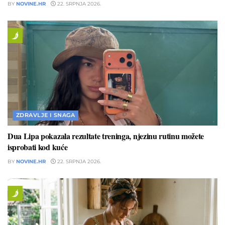
BY
NOVINE.HR
22. SRPNJA 2026.
ZDRAVLJE I SNAGA
Dua Lipa pokazala rezultate treninga, njezinu rutinu možete
isprobati kod kuće
BY
NOVINE.HR
22. SRPNJA 2026.