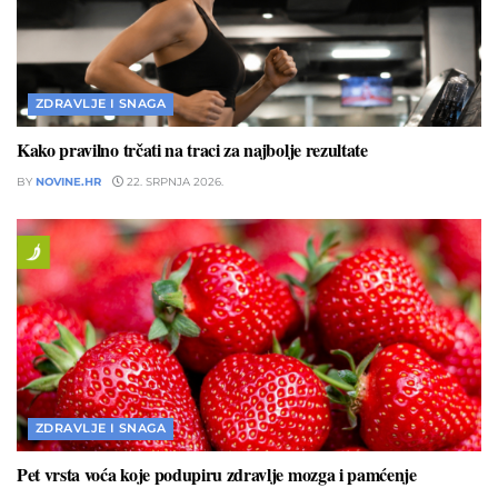
ZDRAVLJE I SNAGA
Kako pravilno trčati na traci za najbolje rezultate
BY
NOVINE.HR
22. SRPNJA 2026.
ZDRAVLJE I SNAGA
Pet vrsta voća koje podupiru zdravlje mozga i pamćenje