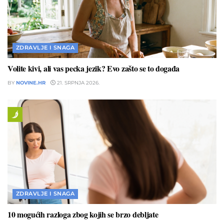
ZDRAVLJE I SNAGA
Volite kivi, ali vas pecka jezik? Evo zašto se to događa
BY
NOVINE.HR
21. SRPNJA 2026.
ZDRAVLJE I SNAGA
10 mogućih razloga zbog kojih se brzo debljate