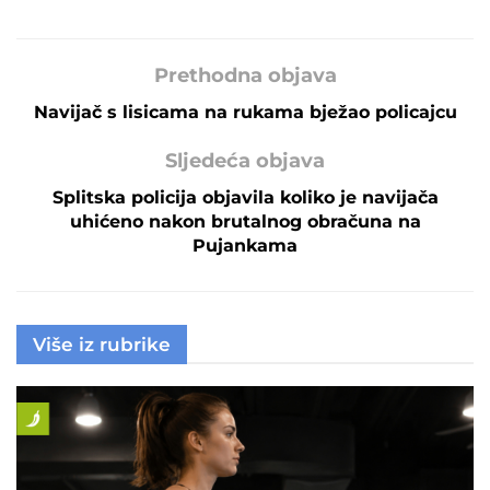
Prethodna objava
Navijač s lisicama na rukama bježao policajcu
Sljedeća objava
Splitska policija objavila koliko je navijača
uhićeno nakon brutalnog obračuna na
Pujankama
Više iz rubrike