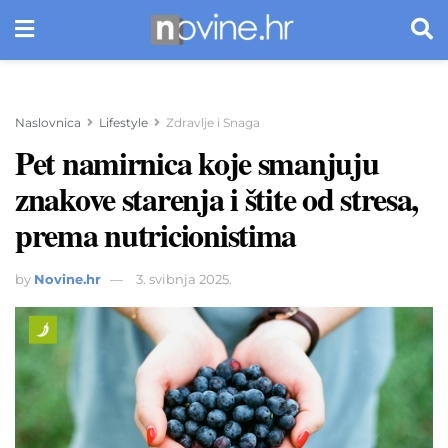
Naslovnica
Lifestyle
Zdravlje i Snaga
Pet namirnica koje smanjuju
znakove starenja i štite od stresa,
prema nutricionistima
by
Novine.hr
3. svibnja 2025.