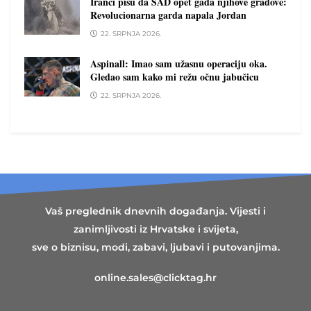
Iranci pišu da SAD opet gađa njihove gradove:
Revolucionarna garda napala Jordan
22. SRPNJA 2026.
Aspinall: Imao sam užasnu operaciju oka.
Gledao sam kako mi režu očnu jabučicu
22. SRPNJA 2026.
Vaš preglednik dnevnih događanja. Vijesti i
zanimljivosti iz Hrvatske i svijeta,
sve o biznisu, modi, zabavi, ljubavi i putovanjima.
online.sales@clicktag.hr