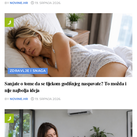
BY
NOVINE.HR
19. SRPNJA 2026.
ZDRAVLJE I SNAGA
Sanjate o tome da se tijekom godišnjeg naspavate? To možda i
nije najbolja ideja
BY
NOVINE.HR
19. SRPNJA 2026.