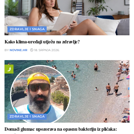
ZDRAVLJE I SNAGA
Kako klima-uređaji utječu na zdravlje?
BY
NOVINE.HR
18. SRPNJA 2026.
ZDRAVLJE I SNAGA
Domaći glumac upozorava na opasnu bakteriju iz plićaka: