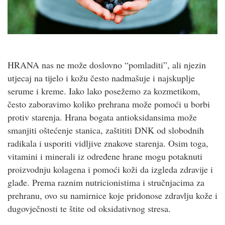
HRANA nas ne može doslovno “pomladiti”, ali njezin
utjecaj na tijelo i kožu često nadmašuje i najskuplje
serume i kreme. Iako lako posežemo za kozmetikom,
često zaboravimo koliko prehrana može pomoći u borbi
protiv starenja. Hrana bogata antioksidansima može
smanjiti oštećenje stanica, zaštititi DNK od slobodnih
radikala i usporiti vidljive znakove starenja. Osim toga,
vitamini i minerali iz određene hrane mogu potaknuti
proizvodnju kolagena i pomoći koži da izgleda zdravije i
glađe. Prema raznim nutricionistima i stručnjacima za
prehranu, ovo su namirnice koje pridonose zdravlju kože i
dugovječnosti te štite od oksidativnog stresa.