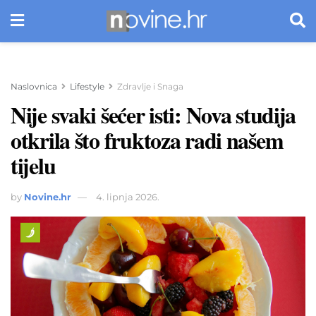
Naslovnica
Lifestyle
Zdravlje i Snaga
Nije svaki šećer isti: Nova studija
otkrila što fruktoza radi našem
tijelu
by
Novine.hr
4. lipnja 2026.