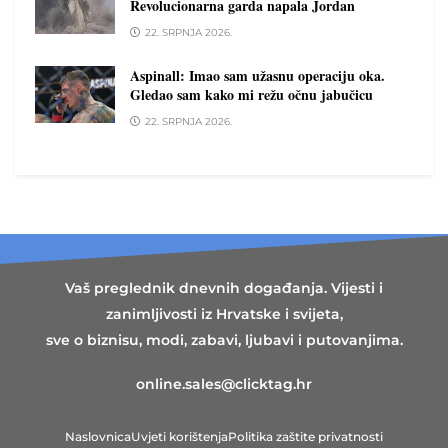
Revolucionarna garda napala Jordan
22. SRPNJA 2026.
Aspinall: Imao sam užasnu operaciju oka.
Gledao sam kako mi režu očnu jabučicu
22. SRPNJA 2026.
Vaš preglednik dnevnih događanja. Vijesti i
zanimljivosti iz Hrvatske i svijeta,
sve o biznisu, modi, zabavi, ljubavi i putovanjima.
online.sales@clicktag.hr
Naslovnica
Uvjeti korištenja
Politika zaštite privatnosti