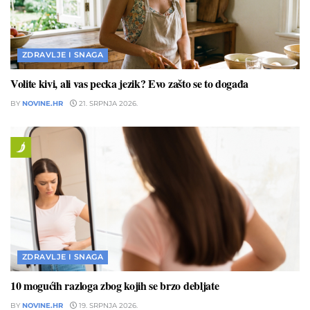
ZDRAVLJE I SNAGA
Volite kivi, ali vas pecka jezik? Evo zašto se to događa
BY
NOVINE.HR
21. SRPNJA 2026.
ZDRAVLJE I SNAGA
10 mogućih razloga zbog kojih se brzo debljate
BY
NOVINE.HR
19. SRPNJA 2026.