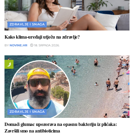
ZDRAVLJE I SNAGA
Kako klima-uređaji utječu na zdravlje?
BY
NOVINE.HR
18. SRPNJA 2026.
ZDRAVLJE I SNAGA
Domaći glumac upozorava na opasnu bakteriju iz plićaka:
Završili smo na antibioticima