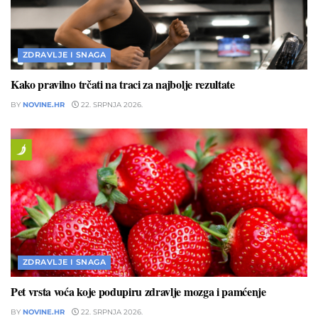
ZDRAVLJE I SNAGA
Kako pravilno trčati na traci za najbolje rezultate
BY
NOVINE.HR
22. SRPNJA 2026.
ZDRAVLJE I SNAGA
Pet vrsta voća koje podupiru zdravlje mozga i pamćenje
BY
NOVINE.HR
22. SRPNJA 2026.