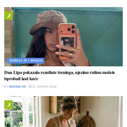
ZDRAVLJE I SNAGA
Dua Lipa pokazala rezultate treninga, njezinu rutinu možete
isprobati kod kuće
BY
NOVINE.HR
22. SRPNJA 2026.