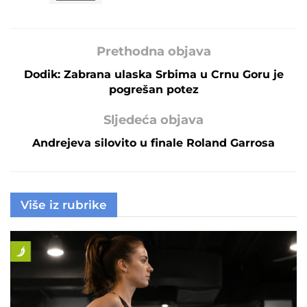
Prethodna objava
Dodik: Zabrana ulaska Srbima u Crnu Goru je
pogrešan potez
Sljedeća objava
Andrejeva silovito u finale Roland Garrosa
Više iz rubrike