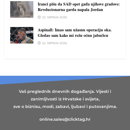
Iranci pišu da SAD opet gađa njihove gradove:
Revolucionarna garda napala Jordan
22. SRPNJA 2026.
Aspinall: Imao sam užasnu operaciju oka.
Gledao sam kako mi režu očnu jabučicu
22. SRPNJA 2026.
Vaš preglednik dnevnih događanja. Vijesti i
zanimljivosti iz Hrvatske i svijeta,
sve o biznisu, modi, zabavi, ljubavi i putovanjima.
online.sales@clicktag.hr