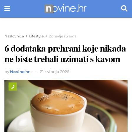
Naslovnica
Lifestyle
Zdravlje i Snaga
6 dodataka prehrani koje nikada
ne biste trebali uzimati s kavom
by
Novine.hr
21. svibnja 2026.