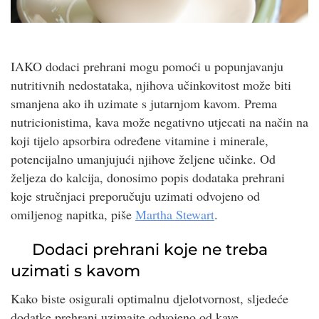
IAKO dodaci prehrani mogu pomoći u popunjavanju
nutritivnih nedostataka, njihova učinkovitost može biti
smanjena ako ih uzimate s jutarnjom kavom. Prema
nutricionistima, kava može negativno utjecati na način na
koji tijelo apsorbira određene vitamine i minerale,
potencijalno umanjujući njihove željene učinke. Od
željeza do kalcija, donosimo popis dodataka prehrani
koje stručnjaci preporučuju uzimati odvojeno od
omiljenog napitka, piše
Martha Stewart
.
Dodaci prehrani koje ne treba
uzimati s kavom
Kako biste osigurali optimalnu djelotvornost, sljedeće
dodatke prehrani uzimajte odvojeno od kave.