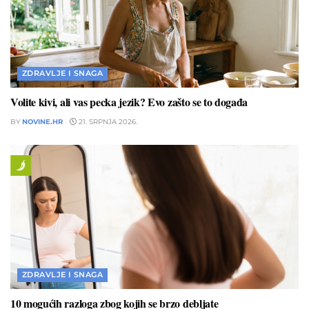
ZDRAVLJE I SNAGA
Volite kivi, ali vas pecka jezik? Evo zašto se to događa
BY
NOVINE.HR
21. SRPNJA 2026.
ZDRAVLJE I SNAGA
10 mogućih razloga zbog kojih se brzo debljate