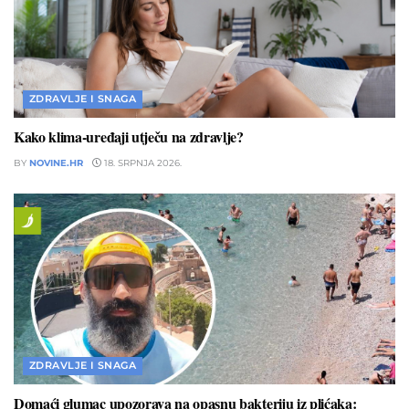
ZDRAVLJE I SNAGA
Kako klima-uređaji utječu na zdravlje?
BY
NOVINE.HR
18. SRPNJA 2026.
ZDRAVLJE I SNAGA
Domaći glumac upozorava na opasnu bakteriju iz plićaka: