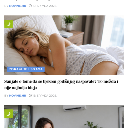
BY
NOVINE.HR
19. SRPNJA 2026.
ZDRAVLJE I SNAGA
Sanjate o tome da se tijekom godišnjeg naspavate? To možda i
nije najbolja ideja
BY
NOVINE.HR
19. SRPNJA 2026.