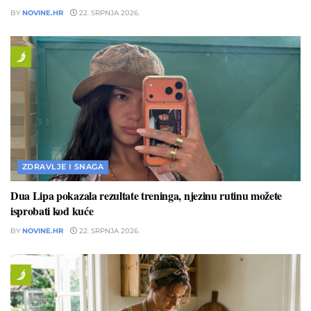
BY
NOVINE.HR
22. SRPNJA 2026.
ZDRAVLJE I SNAGA
Dua Lipa pokazala rezultate treninga, njezinu rutinu možete
isprobati kod kuće
BY
NOVINE.HR
22. SRPNJA 2026.