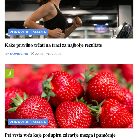
ZDRAVLJE I SNAGA
Kako pravilno trčati na traci za najbolje rezultate
BY
NOVINE.HR
22. SRPNJA 2026.
ZDRAVLJE I SNAGA
Pet vrsta voća koje podupiru zdravlje mozga i pamćenje