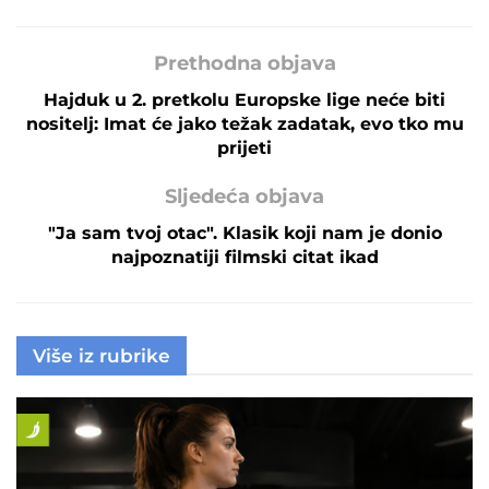
Prethodna objava
Hajduk u 2. pretkolu Europske lige neće biti
nositelj: Imat će jako težak zadatak, evo tko mu
prijeti
Sljedeća objava
"Ja sam tvoj otac". Klasik koji nam je donio
najpoznatiji filmski citat ikad
Više iz rubrike