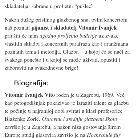
skladatelja, sabrane u proljetni “pušlec”
Nakon dužeg prisilnog glazbenog sna, ovim koncertom
pijanist i skladatelj Vitomir Ivanjek
naš poznati
priuštit će nam
ugodno proljetno buđenje
uz zvuke
vlastitih skladbi i koncertnih parafraza kao i aranžmana
poznatih tema i melodija. Glazba – u kojoj će se naći za
svakoga ponešto i u kojoj se može uživati, opustiti i
zaboraviti na svakodnevne brige!
Biografija:
Vitomir Ivanjek Vito
rođen je u Zagrebu, 1969. Već
kao petogodišnjak pokazivao je izraziti talent za glazbu
te počinje u najranijoj dobi svirati u klasi profesorice
Blaženke Zorić.
Osnovnu i srednju glazbenu školu
završio je u Zagrebu, a nakon niza gostovanja širom
Europe studij glasovira završio je na
Hochschule für