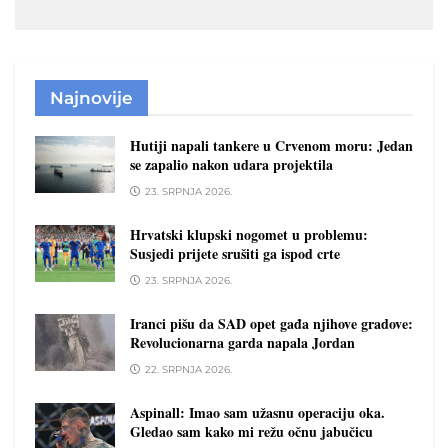
Najnovije
Hutiji napali tankere u Crvenom moru: Jedan
se zapalio nakon udara projektila
23. SRPNJA 2026.
Hrvatski klupski nogomet u problemu:
Susjedi prijete srušiti ga ispod crte
23. SRPNJA 2026.
Iranci pišu da SAD opet gađa njihove gradove:
Revolucionarna garda napala Jordan
22. SRPNJA 2026.
Aspinall: Imao sam užasnu operaciju oka.
Gledao sam kako mi režu očnu jabučicu