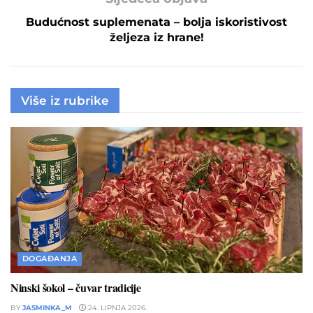
Budućnost suplemenata – bolja iskoristivost
željeza iz hrane!
Više iz rubrike
DOGAĐANJA
Ninski šokol – čuvar tradicije
BY
JASMINKA_M
24. LIPNJA 2026.