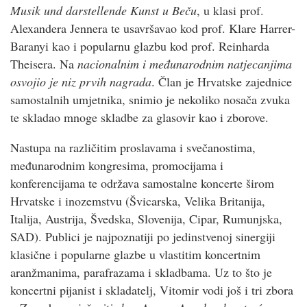
Musik und darstellende Kunst u Beču
, u klasi prof.
Alexandera Jennera te usavršavao kod prof. Klare Harrer-
Baranyi kao i popularnu glazbu kod prof. Reinharda
Theisera. Na
nacionalnim i međunarodnim natjecanjima
osvojio je niz prvih nagrada
. Član je Hrvatske zajednice
samostalnih umjetnika, snimio je nekoliko nosača zvuka
te skladao mnoge skladbe za glasovir kao i zborove.
Nastupa na različitim proslavama i svečanostima,
međunarodnim kongresima, promocijama i
konferencijama te održava samostalne koncerte širom
Hrvatske i inozemstvu (Švicarska, Velika Britanija,
Italija, Austrija, Švedska, Slovenija, Cipar, Rumunjska,
SAD). Publici je najpoznatiji po jedinstvenoj sinergiji
klasične i popularne glazbe u vlastitim koncertnim
aranžmanima, parafrazama i skladbama. Uz to što je
koncertni pijanist i skladatelj, Vitomir vodi još i tri zbora