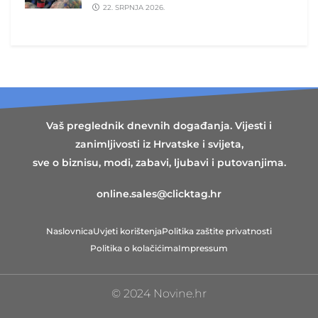
22. SRPNJA 2026.
Vaš preglednik dnevnih događanja. Vijesti i
zanimljivosti iz Hrvatske i svijeta,
sve o biznisu, modi, zabavi, ljubavi i putovanjima.
online.sales@clicktag.hr
Naslovnica
Uvjeti korištenja
Politika zaštite privatnosti
Politika o kolačićima
Impressum
© 2024 Novine.hr