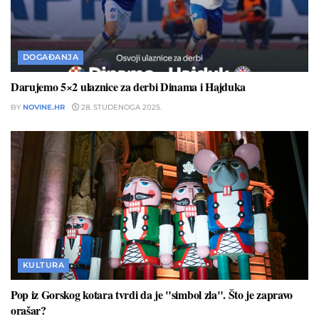
DOGAĐANJA
Darujemo 5×2 ulaznice za derbi Dinama i Hajduka
BY
NOVINE.HR
28. STUDENOGA 2025.
KULTURA
Pop iz Gorskog kotara tvrdi da je "simbol zla". Što je zapravo
orašar?