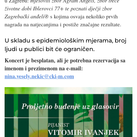
u Zagrebu:
mješoviti zbor Agram Angels, zbor treće
životne dobi Iblerovci 77+ te poznati dječji zbor
Zagrebački anđeli®
s kojima osvaja nekoliko prvih
nagrada na natjecanjima i postiže značajne rezultate.
U skladu s epidemiološkim mjerama, broj
ljudi u publici bit će ograničen.
Koncert je besplatan, ali je potrebna rezervacija sa
imenom i prezimenom na e-mail:
nina.vesely.nekic@cki-m.com