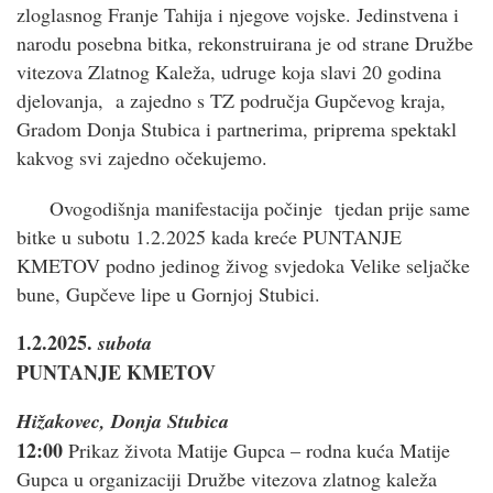
zloglasnog Franje Tahija i njegove vojske. Jedinstvena i
narodu posebna bitka, rekonstruirana je od strane Družbe
vitezova Zlatnog Kaleža, udruge koja slavi 20 godina
djelovanja, a zajedno s TZ područja Gupčevog kraja,
Gradom Donja Stubica i partnerima, priprema spektakl
kakvog svi zajedno očekujemo.
Ovogodišnja manifestacija počinje tjedan prije same
bitke u subotu 1.2.2025 kada kreće PUNTANJE
KMETOV podno jedinog živog svjedoka Velike seljačke
bune, Gupčeve lipe u Gornjoj Stubici.
1.2.2025.
subota
PUNTANJE KMETOV
Hižakovec, Donja Stubica
12:00
Prikaz života Matije Gupca – rodna kuća Matije
Gupca u organizaciji Družbe vitezova zlatnog kaleža