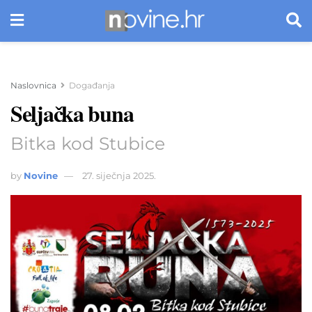
Naslovnica
Događanja
Seljačka buna
Bitka kod Stubice
by
Novine
27. siječnja 2025.