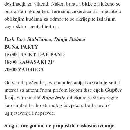
destinacija za vikend. Nakon bunta i bitke zasluženo se
odmorite i okupajte u Termama Jezerčica ili smjestite u
obližnjim kućama za odmor te se okrijepite izdašnim
zagorskim specijalitetima.
Park Jure Stubičanca, Donja Stubica
BUNA PARTY
15:30
LUCKY DAY BAND
18:00 KAWASAKI 3P
20:00 ZADRUGA
Od samih početaka, ova manifestacija izazvala je veliki
Gupčev
interes sa autentičnom pričom kojom diše cijeli
kraj
. Sam poklič
Buna traje
odjeknuo je širom regije
kao simbol hrabrosti malog čovjeka u borbi protiv
ugnjetavanja i nepravde.
Stoga i ove godine ne propustite raskošno izdanje