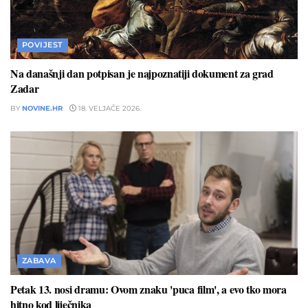
POVIJEST
Na današnji dan potpisan je najpoznatiji dokument za grad
Zadar
BY
NOVINE.HR
18. VELJAČE 2026.
ZABAVA
Petak 13. nosi dramu: Ovom znaku 'puca film', a evo tko mora
hitno kod liječnika