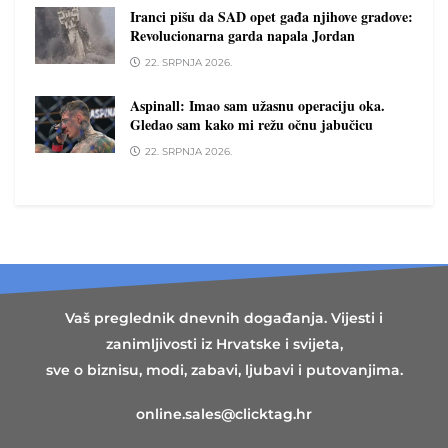
Iranci pišu da SAD opet gađa njihove gradove:
Revolucionarna garda napala Jordan
22. SRPNJA 2026.
Aspinall: Imao sam užasnu operaciju oka.
Gledao sam kako mi režu očnu jabučicu
22. SRPNJA 2026.
Vaš preglednik dnevnih događanja. Vijesti i
zanimljivosti iz Hrvatske i svijeta,
sve o biznisu, modi, zabavi, ljubavi i putovanjima.
online.sales@clicktag.hr