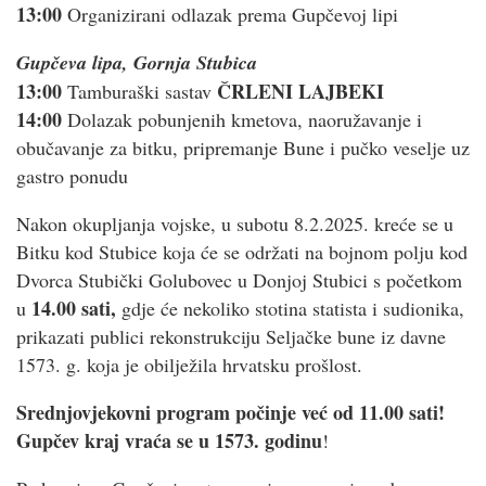
13:00
Organizirani odlazak prema Gupčevoj lipi
Gupčeva lipa, Gornja Stubica
13:00
ČRLENI LAJBEKI
Tamburaški sastav
14:00
Dolazak pobunjenih kmetova, naoružavanje i
obučavanje za bitku, pripremanje Bune i pučko veselje uz
gastro ponudu
Nakon okupljanja vojske, u subotu 8.2.2025. kreće se u
Bitku kod Stubice koja će se održati na bojnom polju kod
Dvorca Stubički Golubovec u Donjoj Stubici s početkom
14.00 sati,
u
gdje će nekoliko stotina statista i sudionika,
prikazati publici rekonstrukciju Seljačke bune iz davne
1573. g. koja je obilježila hrvatsku prošlost.
Srednjovjekovni program počinje već od 11.00 sati!
Gupčev kraj vraća se u 1573. godinu
!