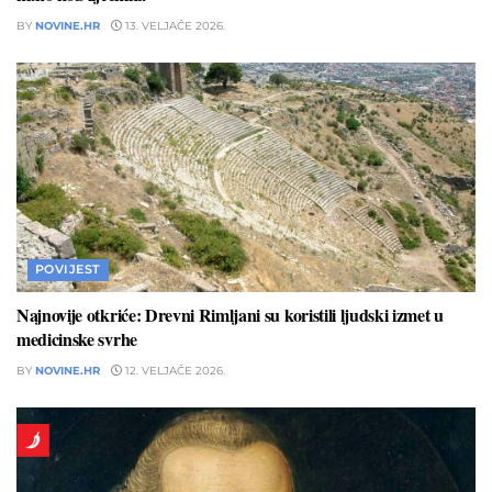
BY
NOVINE.HR
13. VELJAČE 2026.
POVIJEST
Najnovije otkriće: Drevni Rimljani su koristili ljudski izmet u
medicinske svrhe
BY
NOVINE.HR
12. VELJAČE 2026.