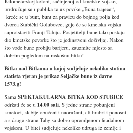
Kilometarskoj koloni, sačinjenoj od kmetske vojske,
pridružuje se i publika te uz povike „Buna trajeee“,
kreće se u bunt, bunt za pravicu do bojnog polja kod
dvorca Stubički Golubovec, gdje će se kmetska vojska
suprotstaviti Franji Tahiju. Posjetitelji bune tako postaju
dio kmetske povorke što je jedinstveni doživljaj. Nakon
što vođe bune probiju barijeru, zauzmite mjesto sa
dobrim pogledom na raskošnu bitku!
Bitka nad Bitkama u kojoj sudjeluje nekoliko stotina
statista vjeran je prikaz Seljačke bune iz davne
1573.g!
SPEKTAKULARNA BITKA KOD STUBICE
Sama
14.00 sati
održati će se u
. S jedne strane pobunjeni
kmetovi, slabije obučeni i naoružani, ali hrabri i ponosni,
a s druge strane Tahy sa dobro opremljenom feudalnom
vojskom. U bitci sudjeluje nekoliko udruga iz zemlje i