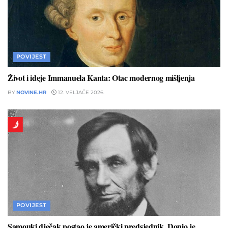
POVIJEST
Život i ideje Immanuela Kanta: Otac modernog mišljenja
BY
NOVINE.HR
12. VELJAČE 2026.
POVIJEST
Samouki dječak postao je američki predsjednik. Donio je