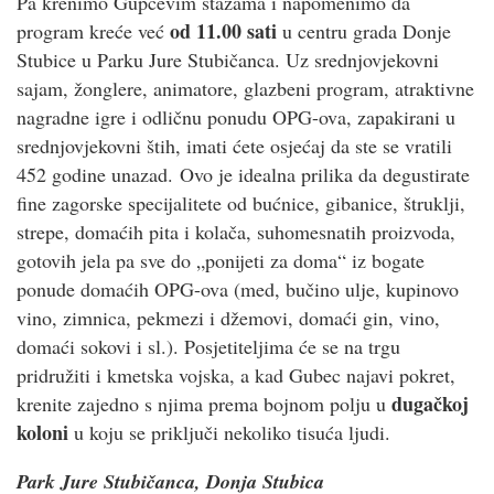
Pa krenimo Gupčevim stazama i napomenimo da
od 11.00 sati
program kreće već
u centru grada Donje
Stubice u Parku Jure Stubičanca. Uz srednjovjekovni
sajam, žonglere, animatore, glazbeni program, atraktivne
nagradne igre i odličnu ponudu OPG-ova, zapakirani u
srednjovjekovni štih, imati ćete osjećaj da ste se vratili
452 godine unazad. Ovo je idealna prilika da degustirate
fine zagorske specijalitete od bućnice, gibanice, štruklji,
strepe, domaćih pita i kolača, suhomesnatih proizvoda,
gotovih jela pa sve do „ponijeti za doma“ iz bogate
ponude domaćih OPG-ova (med, bučino ulje, kupinovo
vino, zimnica, pekmezi i džemovi, domaći gin, vino,
domaći sokovi i sl.). Posjetiteljima će se na trgu
pridružiti i kmetska vojska, a kad Gubec najavi pokret,
dugačkoj
krenite zajedno s njima prema bojnom polju u
koloni
u koju se priključi nekoliko tisuća ljudi.
Park Jure Stubičanca, Donja Stubica