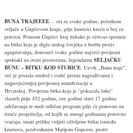
BUNA TRAJEEEE
… ori se svake godine, početkom
veljače u Gupčevom kraju, gdje kmetovi kreću u boj za
pravicu. Ponosni Gupčev kraj itekako je očuvao spomen
na bitku koja je digla malog čovjeka u borbu protiv
ugnjetavanja, donoseći svake godine najveći povijesni
SELJAČKU
spektakl na ovim prostorima, legendarnu
BUNU – BITKU KOD STUBICE
. Uzvik „Buna traje“,
već je postala simbol i vodič prema nagrađivanoj i
najposjećenijoj povijesnoj manifestaciji u
Hrvatskoj. Povijesna bitka koja je “pokazala šake”
vlasteli prije 452 godine, ove godine slavi 17 godina
održavanja te nudi odličan program gdje će ponovno na
tisuće posjetitelja, od kojih se mnogi godinama ponovno
vraćaju, imati priliku vidjeti oživljenu bitku između
kmetova, predvođenim Matijom Gupcem, protiv