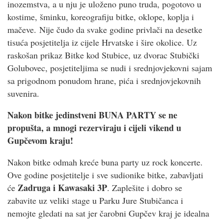
inozemstva, a u nju je uloženo puno truda, pogotovo u
kostime, šminku, koreografiju bitke, oklope, koplja i
mačeve. Nije čudo da svake godine privlači na desetke
tisuća posjetitelja iz cijele Hrvatske i šire okolice. Uz
raskošan prikaz Bitke kod Stubice, uz dvorac Stubički
Golubovec, posjetiteljima se nudi i srednjovjekovni sajam
sa prigodnom ponudom hrane, pića i srednjovjekovnih
suvenira.
Nakon bitke jedinstveni BUNA PARTY se ne
propušta, a mnogi rezerviraju i cijeli vikend u
Gupčevom kraju!
Nakon bitke odmah kreće buna party uz rock koncerte.
Ove godine posjetitelje i sve sudionike bitke, zabavljati
Zadruga i Kawasaki 3P
će
. Zaplešite i dobro se
zabavite uz veliki stage u Parku Jure Stubičanca i
nemojte gledati na sat jer čarobni Gupčev kraj je idealna