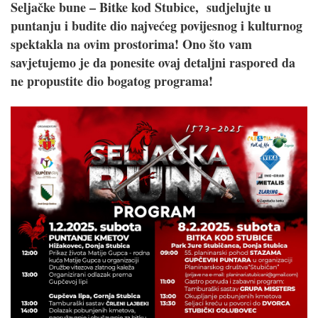
Seljačke bune – Bitke kod Stubice, sudjelujte u
puntanju i budite dio najvećeg povijesnog i kulturnog
spektakla na ovim prostorima! Ono što vam
savjetujemo je da ponesite ovaj detaljni raspored da
ne propustite dio bogatog programa!