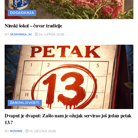
DOGAĐANJA
Ninski šokol – čuvar tradicije
BY
JASMINKA_M
24. LIPNJA 2026.
ZANIMLJIVOSTI
Dvaput je dvaput: Zašto nam je ožujak servirao još jedan petak
13.?
BY
NOVINE
13. OŽUJKA 2026.