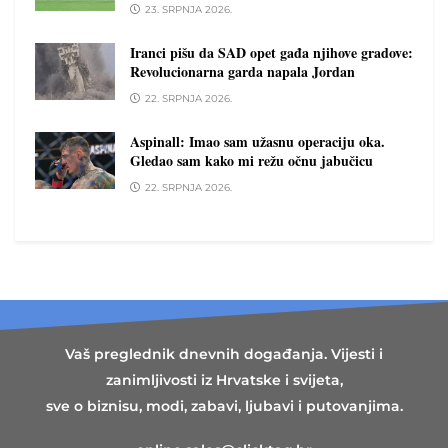
23. SRPNJA 2026.
Iranci pišu da SAD opet gađa njihove gradove:
Revolucionarna garda napala Jordan
22. SRPNJA 2026.
Aspinall: Imao sam užasnu operaciju oka.
Gledao sam kako mi režu očnu jabučicu
22. SRPNJA 2026.
Vaš preglednik dnevnih događanja. Vijesti i
zanimljivosti iz Hrvatske i svijeta,
sve o biznisu, modi, zabavi, ljubavi i putovanjima.