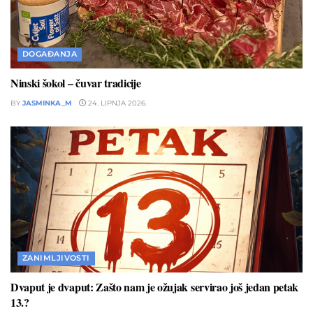
DOGAĐANJA
Ninski šokol – čuvar tradicije
BY
JASMINKA_M
24. LIPNJA 2026.
ZANIMLJIVOSTI
Dvaput je dvaput: Zašto nam je ožujak servirao još jedan petak
13.?