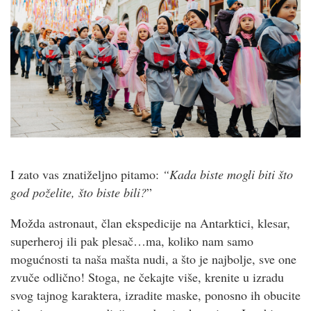
I zato vas znatiželjno pitamo:
“Kada biste mogli biti što
god poželite, što biste bili?
”
Možda astronaut, član ekspedicije na Antarktici, klesar,
superheroj ili pak plesač…ma, koliko nam samo
mogućnosti ta naša mašta nudi, a što je najbolje, sve one
zvuče odlično! Stoga, ne čekajte više, krenite u izradu
svog tajnog karaktera, izradite maske, ponosno ih obucite