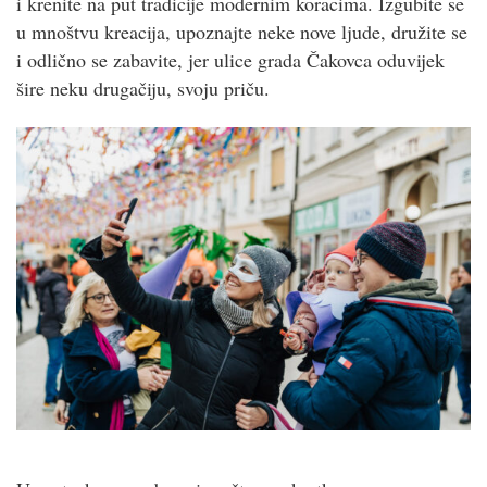
i krenite na put tradicije modernim koracima. Izgubite se
u mnoštvu kreacija, upoznajte neke nove ljude, družite se
i odlično se zabavite, jer ulice grada Čakovca oduvijek
šire neku drugačiju, svoju priču.