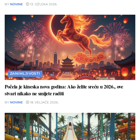
BY
NOVINE
13. OŽUJKA 2026.
ZANIMLJIVOSTI
Počela je kineska nova godina: Ako želite sreću u 2026., ove
stvari nikako ne smijete raditi
BY
NOVINE
18. VELJAČE 2026.