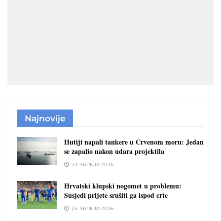
Najnovije
Hutiji napali tankere u Crvenom moru: Jedan
se zapalio nakon udara projektila
23. SRPNJA 2026.
Hrvatski klupski nogomet u problemu:
Susjedi prijete srušiti ga ispod crte
23. SRPNJA 2026.