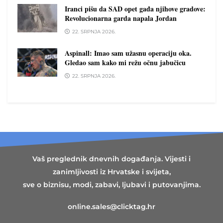
Iranci pišu da SAD opet gađa njihove gradove:
Revolucionarna garda napala Jordan
22. SRPNJA 2026.
Aspinall: Imao sam užasnu operaciju oka.
Gledao sam kako mi režu očnu jabučicu
22. SRPNJA 2026.
Vaš preglednik dnevnih događanja. Vijesti i
zanimljivosti iz Hrvatske i svijeta,
sve o biznisu, modi, zabavi, ljubavi i putovanjima.
online.sales@clicktag.hr