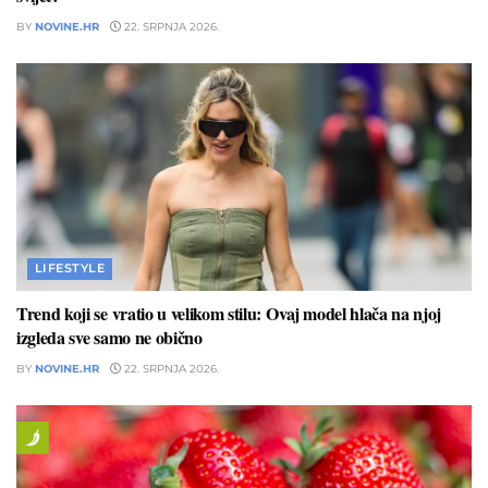
BY
NOVINE.HR
22. SRPNJA 2026.
LIFESTYLE
Trend koji se vratio u velikom stilu: Ovaj model hlača na njoj
izgleda sve samo ne obično
BY
NOVINE.HR
22. SRPNJA 2026.