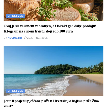
LIFESTYLE
Ovaj je sir zakonom zabranjen, ali lokalci ga i dalje prodaju!
Kilogram na crnom tržištu stoji i do 100 eura
BY
NOVINE.HR
22. SRPNJA 2026.
LIFESTYLE
Jeste li posjetili pješčane plaže u Hrvatskoj o kojima priča čitav
svijet?