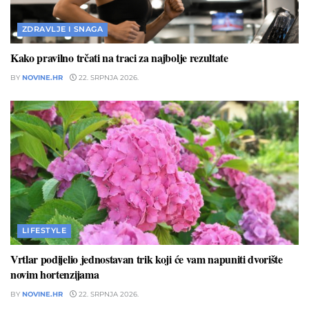
ZDRAVLJE I SNAGA
Kako pravilno trčati na traci za najbolje rezultate
BY
NOVINE.HR
22. SRPNJA 2026.
LIFESTYLE
Vrtlar podijelio jednostavan trik koji će vam napuniti dvorište
novim hortenzijama
BY
NOVINE.HR
22. SRPNJA 2026.