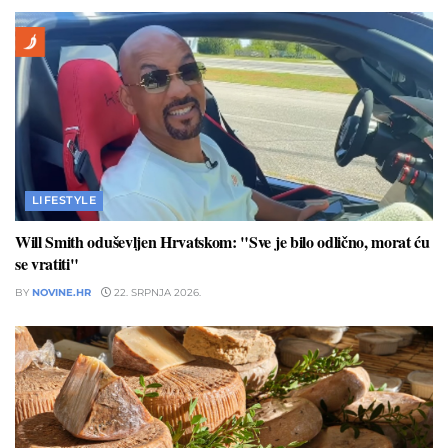
LIFESTYLE
Will Smith oduševljen Hrvatskom: "Sve je bilo odlično, morat ću
se vratiti"
BY
NOVINE.HR
22. SRPNJA 2026.