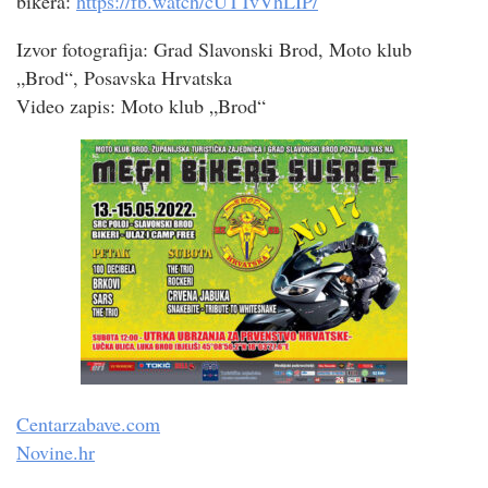
bikera:
https://fb.watch/cUTTvVhLIP/
Izvor fotografija: Grad Slavonski Brod, Moto klub
„Brod“, Posavska Hrvatska
Video zapis: Moto klub „Brod“
Centarzabave.com
Novine.hr