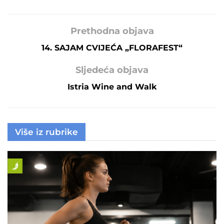
Prethodna objava
14. SAJAM CVIJEĆA „FLORAFEST“
Sljedeća objava
Istria Wine and Walk
Više iz rubrike