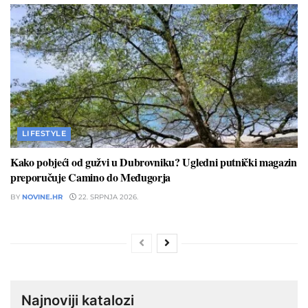
LIFESTYLE
Kako pobjeći od gužvi u Dubrovniku? Ugledni putnički magazin
preporučuje Camino do Međugorja
BY
NOVINE.HR
22. SRPNJA 2026.