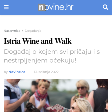
Naslovnica
Događanja
Istria Wine and Walk
Događaj o kojem svi pričaju i s
nestrpljenjem očekuju!
by
Novine.hr
13. svibnja 2022.