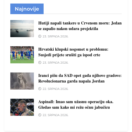
Najnovije
Hutiji napali tankere u Crvenom moru: Jedan
se zapalio nakon udara projektila
23. SRPNJA 2026.
Hrvatski klupski nogomet u problemu:
Susjedi prijete srušiti ga ispod crte
23. SRPNJA 2026.
Iranci pišu da SAD opet gađa njihove gradove:
Revolucionarna garda napala Jordan
22. SRPNJA 2026.
Aspinall: Imao sam užasnu operaciju oka.
Gledao sam kako mi režu očnu jabučicu
22. SRPNJA 2026.