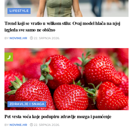
LIFESTYLE
Trend koji se vratio u velikom stilu: Ovaj model hlača na njoj
izgleda sve samo ne obično
BY
NOVINE.HR
22. SRPNJA 2026.
ZDRAVLJE I SNAGA
Pet vrsta voća koje podupiru zdravlje mozga i pamćenje
BY
NOVINE.HR
22. SRPNJA 2026.