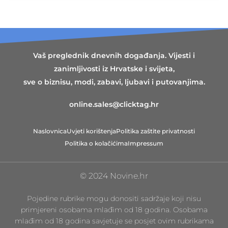
Vaš preglednik dnevnih događanja. Vijesti i
zanimljivosti iz Hrvatske i svijeta,
sve o biznisu, modi, zabavi, ljubavi i putovanjima.
online.sales@clicktag.hr
Naslovnica
Uvjeti korištenja
Politika zaštite privatnosti
Politika o kolačićima
Impressum
© 2024 Novine.hr
Pojedine rubrike mogu donositi sadržaje koji nisu
primjereni osobama mlađim od 18 godina. Osobama
mlađim od 18 godina savjetuje se posjet ovim rubrikama