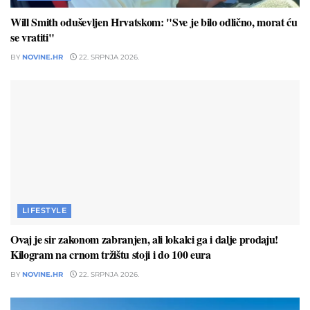
Will Smith oduševljen Hrvatskom: "Sve je bilo odlično, morat ću
se vratiti"
BY
NOVINE.HR
22. SRPNJA 2026.
LIFESTYLE
Ovaj je sir zakonom zabranjen, ali lokalci ga i dalje prodaju!
Kilogram na crnom tržištu stoji i do 100 eura
BY
NOVINE.HR
22. SRPNJA 2026.