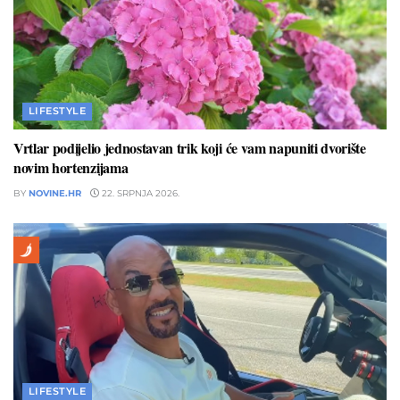
LIFESTYLE
Vrtlar podijelio jednostavan trik koji će vam napuniti dvorište
novim hortenzijama
BY
NOVINE.HR
22. SRPNJA 2026.
LIFESTYLE