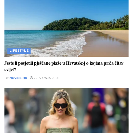
LIFESTYLE
Jeste li posjetili pješčane plaže u Hrvatskoj o kojima priča čitav
svijet?
BY
NOVINE.HR
22. SRPNJA 2026.