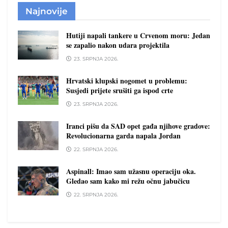
Najnovije
Hutiji napali tankere u Crvenom moru: Jedan
se zapalio nakon udara projektila
23. SRPNJA 2026.
Hrvatski klupski nogomet u problemu:
Susjedi prijete srušiti ga ispod crte
23. SRPNJA 2026.
Iranci pišu da SAD opet gađa njihove gradove:
Revolucionarna garda napala Jordan
22. SRPNJA 2026.
Aspinall: Imao sam užasnu operaciju oka.
Gledao sam kako mi režu očnu jabučicu
22. SRPNJA 2026.