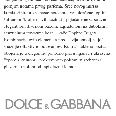
gornjim notama prvog parfema. Srce novog mirisa
karakteriziraju kremaste note smokve, ukrašene toplim
šafranom (kraljem svih začina) i pojačane nezaboravno
elegantnom drvenom bazom, izgrađenom na dubokim i
senzualnim tonovima kože – kaže Daphne Bugey.
Kombinacija ovih elemenata predstavlja temelj za još
snažnije olfaktivno putovanje». Kultna staklena bočica
obojena je u elegantnu ponoćno plavu nijansu i ukrašena
čepom s krunom, prekrivenom poliranim srebrom i
plavom kupolom od lapis lazuli kamena.