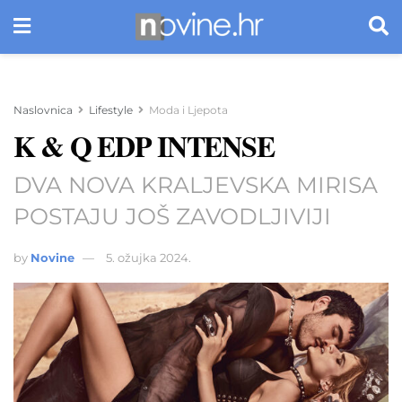
Naslovnica
Lifestyle
Moda i Ljepota
K & Q EDP INTENSE
DVA NOVA KRALJEVSKA MIRISA
POSTAJU JOŠ ZAVODLJIVIJI
by
Novine
5. ožujka 2024.