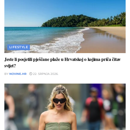
LIFESTYLE
Jeste li posjetili pješčane plaže u Hrvatskoj o kojima priča čitav
svijet?
BY
NOVINE.HR
22. SRPNJA 2026.