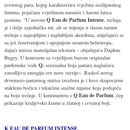
izvornog para, kojeg karakterizira svježina sicilijanskog
limuna, pojačana svjetlinom naranče i žarom latica
Q Eau de Parfum Intense
jasmina. “U novom
, trešnja
je i dalje zajednička nit, ali se mijenja u slasnu tamnu
trešnju s najtoplijim i najdubljim akordima, miješajući se
sa još ženstvenijom i opojnijom stranom heliotropa,
dajući mirisu materijalnu teksturu – objašnjava Daphne
Bugey. U kontrastu sa svjetlijom bazom originalne
Q
parfemske vode
, senzualna boja jantara naglašava
zavodljivu energiju ove nove verzije». Raskoš novog
drvenasto-jantarnog mirisa izražena je i kroz skupocjenu
staklenu bočicu i tekućinu snažne nijanse koja podsjeća
Q Eau de Parfum
na boju trešnje. U kontinuitetu s
, čep
prikazuje kraljevsku krunu u zlatnoj i crvenoj boji.
K EAU DE PARFUM INTENSE