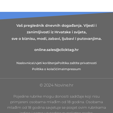
Vaš preglednik dnevnih događanja. Vijesti i
zanimljivosti iz Hrvatske i svijeta,
sve o biznisu, modi, zabavi, ljubavi i putovanjima.
online.sales@clicktag.hr
Naslovnica
Uvjeti korištenja
Politika zaštite privatnosti
Politika o kolačićima
Impressum
© 2024 Novine.hr
Pojedine rubrike mogu donositi sadržaje koji nisu
primjereni osobama mlađim od 18 godina. Osobama
mlađim od 18 godina savjetuje se posjet ovim rubrikama