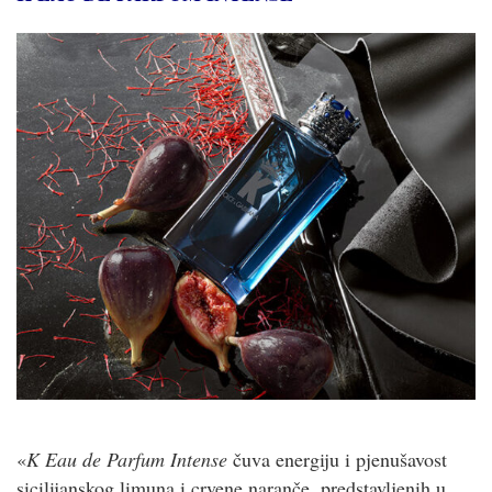
«
K Eau de Parfum Intense
čuva energiju i pjenušavost
sicilijanskog limuna i crvene naranče, predstavljenih u