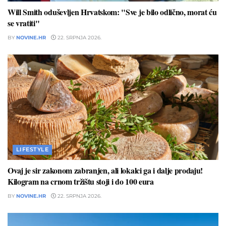
Will Smith oduševljen Hrvatskom: "Sve je bilo odlično, morat ću
se vratiti"
BY
NOVINE.HR
22. SRPNJA 2026.
LIFESTYLE
Ovaj je sir zakonom zabranjen, ali lokalci ga i dalje prodaju!
Kilogram na crnom tržištu stoji i do 100 eura
BY
NOVINE.HR
22. SRPNJA 2026.