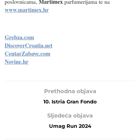
Martimex
poslovnicama,
parfumerijama te na
www.martimex.hr
Grebza.com
DiscoverCroatia.net
CentarZabave.com
Novine.hr
Prethodna objava
10. Istria Gran Fondo
Sljedeća objava
Umag Run 2024