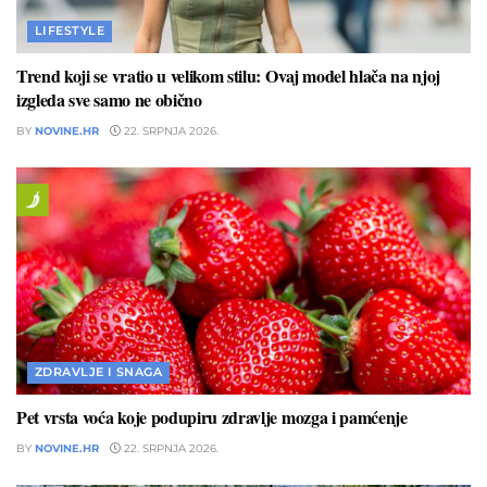
LIFESTYLE
Trend koji se vratio u velikom stilu: Ovaj model hlača na njoj
izgleda sve samo ne obično
BY
NOVINE.HR
22. SRPNJA 2026.
ZDRAVLJE I SNAGA
Pet vrsta voća koje podupiru zdravlje mozga i pamćenje
BY
NOVINE.HR
22. SRPNJA 2026.