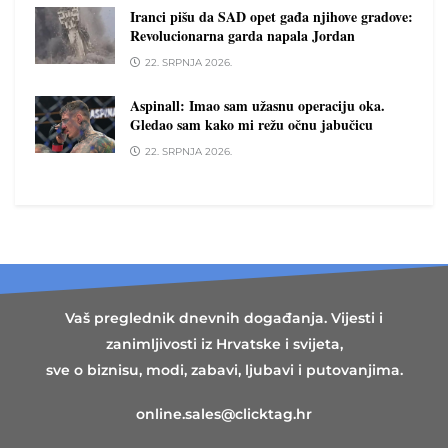
Iranci pišu da SAD opet gađa njihove gradove:
Revolucionarna garda napala Jordan
22. SRPNJA 2026.
Aspinall: Imao sam užasnu operaciju oka.
Gledao sam kako mi režu očnu jabučicu
22. SRPNJA 2026.
Vaš preglednik dnevnih događanja. Vijesti i
zanimljivosti iz Hrvatske i svijeta,
sve o biznisu, modi, zabavi, ljubavi i putovanjima.
online.sales@clicktag.hr