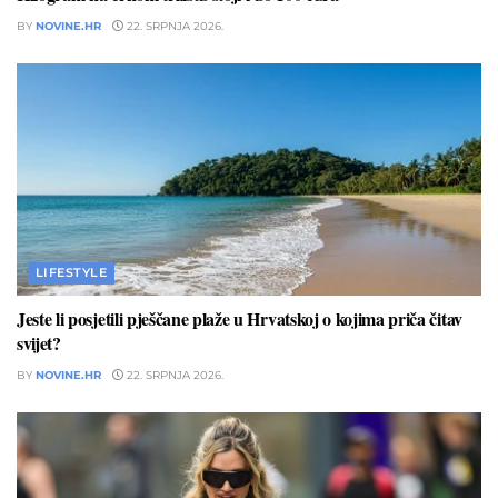
BY
NOVINE.HR
22. SRPNJA 2026.
LIFESTYLE
Jeste li posjetili pješčane plaže u Hrvatskoj o kojima priča čitav
svijet?
BY
NOVINE.HR
22. SRPNJA 2026.