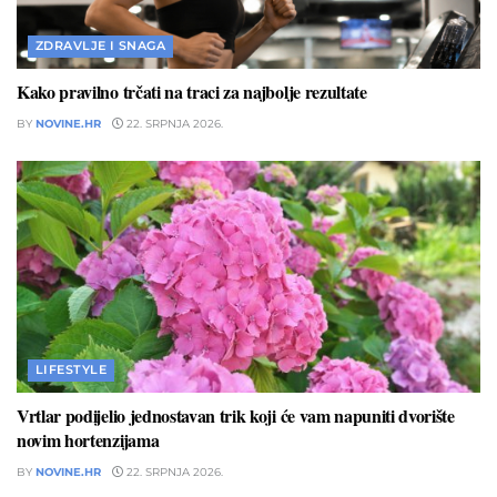
ZDRAVLJE I SNAGA
Kako pravilno trčati na traci za najbolje rezultate
BY
NOVINE.HR
22. SRPNJA 2026.
LIFESTYLE
Vrtlar podijelio jednostavan trik koji će vam napuniti dvorište
novim hortenzijama
BY
NOVINE.HR
22. SRPNJA 2026.