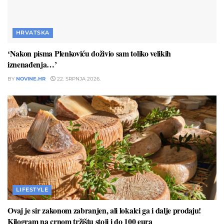
HRVATSKA
‘Nakon pisma Plenkoviću doživio sam toliko velikih
iznenađenja…’
BY
NOVINE.HR
22. SRPNJA 2026.
LIFESTYLE
Ovaj je sir zakonom zabranjen, ali lokalci ga i dalje prodaju!
Kilogram na crnom tržištu stoji i do 100 eura