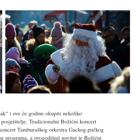
pak“ i ove će godine okupiti nekoliko
 posjetitelje. Tradicionalni Božićni koncert
koncert Tamburaškog orkestra Gackog pučkog
og programa, a ovogodišnji novitet je Božićni