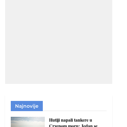
Najnovije
Hutiji napali tankere u
Crvenom moru: Jedan se