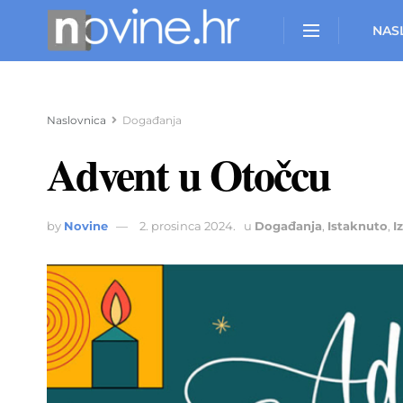
NAS
Naslovnica
Događanja
Advent u Otočcu
by
Novine
2. prosinca 2024.
u
Događanja
,
Istaknuto
,
I