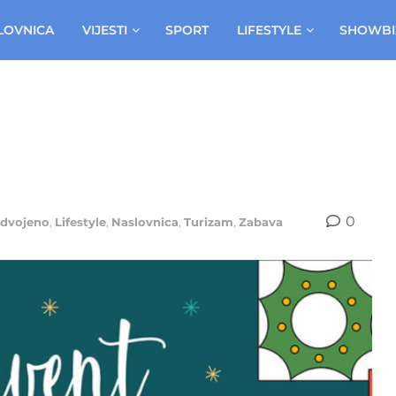
LOVNICA
VIJESTI
SPORT
LIFESTYLE
SHOWBI
0
zdvojeno
,
Lifestyle
,
Naslovnica
,
Turizam
,
Zabava