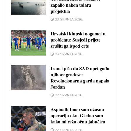
zapalio nakon udara
projektila
23. SRPNJA 2026.
Hrvatski klupski nogomet u
problemu: Susjedi prijete
srušiti ga ispod crte
23. SRPNJA 2026.
Iranci pišu da SAD opet gađa
njihove gradove:
Revolucionarna garda napala
Jordan
22. SRPNJA 2026.
Aspinall: Imao sam užasnu
operaciju oka. Gledao sam
kako mi režu očnu jabučicu
22. SRPNJA 2026.