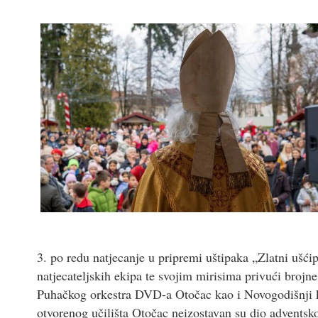
3. po redu natjecanje u pripremi uštipaka „Zlatni ušći
natjecateljskih ekipa te svojim mirisima privući brojne
Puhačkog orkestra DVD-a Otočac kao i Novogodišnji 
otvorenog učilišta Otočac neizostavan su dio adventsk