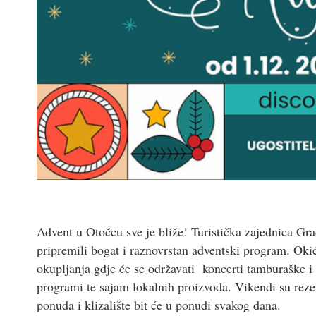
Advent u Otočcu sve je bliže! Turistička zajednica Gr
pripremili bogat i raznovrstan adventski program. Okić
okupljanja gdje će se održavati koncerti tamburaške i 
programi te sajam lokalnih proizvoda. Vikendi su rezer
ponuda i klizalište bit će u ponudi svakog dana.