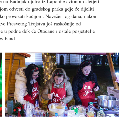
 na Badnjak ujutro iz Laponije avionom sletjeti
om odvesti do gradskog parka gdje će dijeliti
tko provozati kočijom. Navečer tog dana, nakon
rkve Presvetog Trojstva još raskošnije od
 u podne dok će Otočane i ostale posjetitelje
ow band.