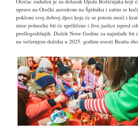
Otočac zadužen je za dolazak Djeda Božićnjaka koji će
upravo na Otočki aerodrom na Špilniku i zatim se kočij
poklone svoj dobroj djeci koja će se potom moći i kra
mise polnoćke bit će upriličene i žive jaslice ispred c
prošlogodišnjih. Doček Nove Godine za najmlađe bit će
na večernjem dočeku u 2025. godinu uvesti Beatta sh