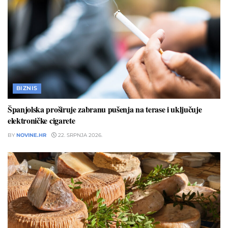
BIZNIS
Španjolska proširuje zabranu pušenja na terase i uključuje
elektroničke cigarete
BY
NOVINE.HR
22. SRPNJA 2026.