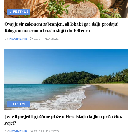
LIFESTYLE
Ovaj je sir zakonom zabranjen, ali lokalci ga i dalje prodaju!
Kilogram na crnom tržištu stoji i do 100 eura
BY
NOVINE.HR
22. SRPNJA 2026.
LIFESTYLE
Jeste li posjetili pješčane plaže u Hrvatskoj o kojima priča čitav
svijet?
BY
NOVINE.HR
22. SRPNJA 2026.