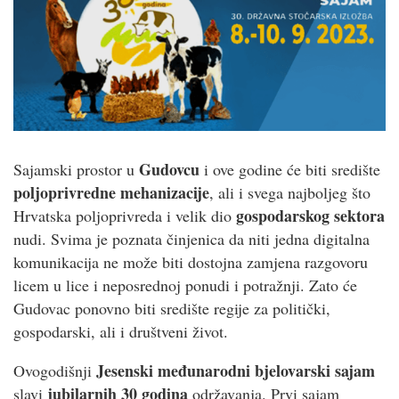
Gudovcu
Sajamski prostor u
i ove godine će biti središte
poljoprivredne mehanizacije
, ali i svega najboljeg što
gospodarskog sektora
Hrvatska poljoprivreda i velik dio
nudi. Svima je poznata činjenica da niti jedna digitalna
komunikacija ne može biti dostojna zamjena razgovoru
licem u lice i neposrednoj ponudi i potražnji. Zato će
Gudovac ponovno biti središte regije za politički,
gospodarski, ali i društveni život.
Jesenski međunarodni bjelovarski sajam
Ovogodišnji
jubilarnih 30 godina
slavi
održavanja. Prvi sajam