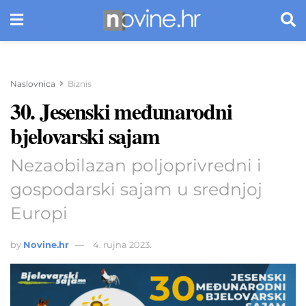
Naslovnica
Biznis
30. Jesenski međunarodni
bjelovarski sajam
Nezaobilazan poljoprivredni i
gospodarski sajam u srednjoj
Europi
by
Novine.hr
4. rujna 2023.