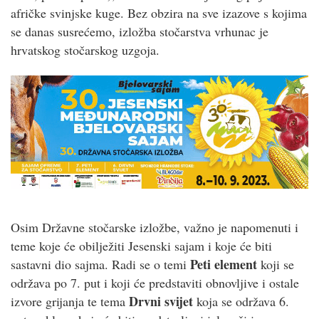
afričke svinjske kuge. Bez obzira na sve izazove s kojima
se danas susrećemo, izložba stočarstva vrhunac je
hrvatskog stočarskog uzgoja.
Osim Državne stočarske izložbe, važno je napomenuti i
teme koje će obilježiti Jesenski sajam i koje će biti
Peti element
sastavni dio sajma. Radi se o temi
koji se
održava po 7. put i koji će predstaviti obnovljive i ostale
Drvni svijet
izvore grijanja te tema
koja se održava 6.