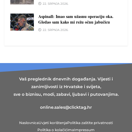
22. SRPNJA 2026.
Aspinall: Imao sam užasnu operaciju oka.
Gledao sam kako mi režu očnu jabučicu
22. SRPNJA 2026.
Vaš preglednik dnevnih događanja. Vijesti i
zanimljivosti iz Hrvatske i svijeta,
sve o biznisu, modi, zabavi, ljubavi i putovanjima.
online.sales@clicktag.hr
Naslovnica
Uvjeti korištenja
Politika zaštite privatnosti
Politika o kolačićima
Impressum