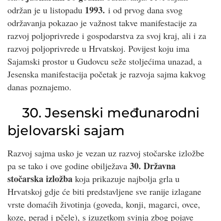
1993.
održan je u listopadu
i od prvog dana svog
održavanja pokazao je važnost takve manifestacije za
razvoj poljoprivrede i gospodarstva za svoj kraj, ali i za
razvoj poljoprivrede u Hrvatskoj. Povijest koju ima
Sajamski prostor u Gudovcu seže stoljećima unazad, a
Jesenska manifestacija početak je razvoja sajma kakvog
danas poznajemo.
30. Jesenski međunarodni
bjelovarski sajam
Razvoj sajma usko je vezan uz razvoj stočarske izložbe
30. Državna
pa se tako i ove godine obilježava
stočarska izložba
koja prikazuje najbolja grla u
Hrvatskoj gdje će biti predstavljene sve ranije izlagane
vrste domaćih životinja (goveda, konji, magarci, ovce,
koze, perad i pčele), s izuzetkom svinja zbog pojave