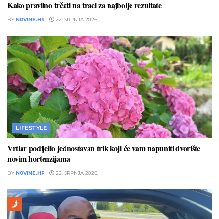
Kako pravilno trčati na traci za najbolje rezultate
BY
NOVINE.HR
22. SRPNJA 2026.
LIFESTYLE
Vrtlar podijelio jednostavan trik koji će vam napuniti dvorište
novim hortenzijama
BY
NOVINE.HR
22. SRPNJA 2026.