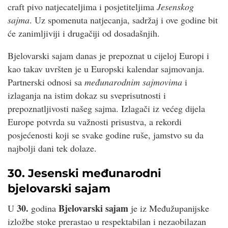
craft pivo natjecateljima i posjetiteljima
Jesenskog
sajma
. Uz spomenuta natjecanja, sadržaj i ove godine bit
će zanimljiviji i drugačiji od dosadašnjih.
Bjelovarski sajam danas je prepoznat u cijeloj Europi i
kao takav uvršten je u Europski kalendar sajmovanja.
Partnerski odnosi sa
međunarodnim sajmovima
i
izlaganja na istim dokaz su sveprisutnosti i
prepoznatljivosti našeg sajma. Izlagači iz većeg dijela
Europe potvrda su važnosti prisustva, a rekordi
posjećenosti koji se svake godine ruše, jamstvo su da
najbolji dani tek dolaze.
30. Jesenski međunarodni
bjelovarski sajam
30.
Bjelovarski sajam
U
godina
je iz Međužupanijske
izložbe stoke prerastao u respektabilan i nezaobilazan