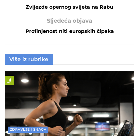
Zvijezde opernog svijeta na Rabu
Sljedeća objava
Profinjenost niti europskih čipaka
Više iz rubrike
ZDRAVLJE I SNAGA