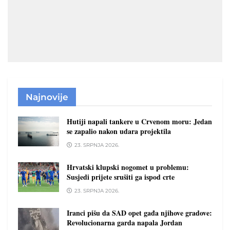
Najnovije
Hutiji napali tankere u Crvenom moru: Jedan
se zapalio nakon udara projektila
23. SRPNJA 2026.
Hrvatski klupski nogomet u problemu:
Susjedi prijete srušiti ga ispod crte
23. SRPNJA 2026.
Iranci pišu da SAD opet gađa njihove gradove:
Revolucionarna garda napala Jordan