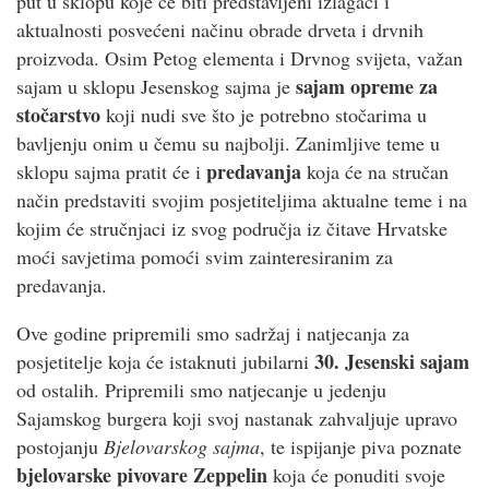
put u sklopu koje će biti predstavljeni izlagači i
aktualnosti posvećeni načinu obrade drveta i drvnih
proizvoda. Osim Petog elementa i Drvnog svijeta, važan
sajam opreme za
sajam u sklopu Jesenskog sajma je
stočarstvo
koji nudi sve što je potrebno stočarima u
bavljenju onim u čemu su najbolji. Zanimljive teme u
predavanja
sklopu sajma pratit će i
koja će na stručan
način predstaviti svojim posjetiteljima aktualne teme i na
kojim će stručnjaci iz svog područja iz čitave Hrvatske
moći savjetima pomoći svim zainteresiranim za
predavanja.
Ove godine pripremili smo sadržaj i natjecanja za
30. Jesenski sajam
posjetitelje koja će istaknuti jubilarni
od ostalih. Pripremili smo natjecanje u jedenju
Sajamskog burgera koji svoj nastanak zahvaljuje upravo
postojanju
Bjelovarskog sajma
, te ispijanje piva poznate
bjelovarske pivovare Zeppelin
koja će ponuditi svoje