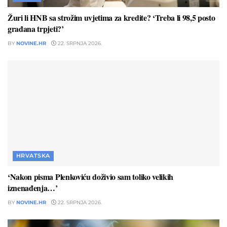
Žuri li HNB sa strožim uvjetima za kredite? ‘Treba li 98,5 posto
građana trpjeti?’
BY
NOVINE.HR
22. SRPNJA 2026.
HRVATSKA
‘Nakon pisma Plenkoviću doživio sam toliko velikih
iznenađenja…’
BY
NOVINE.HR
22. SRPNJA 2026.