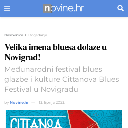
Naslovnica
Događanja
Velika imena bluesa dolaze u
Novigrad!
Međunarodni festival blues
glazbe i kulture Cittanova Blues
Festival u Novigradu
by
Novine.hr
13. lipnja 2023.