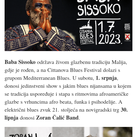
Baba Sissoko
održava živom glazbenu tradiciju Malija,
gdje je rođen, a na Cittanova Blues Festival dolazi s
1. srpnja
grupom Mediterranean Blues. U subotu,
,
donosi jedinstveni show s jakim blues nijansama u kojem
se tradicija uspoređuje i stapa s ritmovima afroameričke
glazbe s vrhuncima afro beata, funka i psihodelije. A
30.
električni blues zvuk 21. stoljeća na novigradski trg
lipnja
Zoran Čalić Band
donosi
.