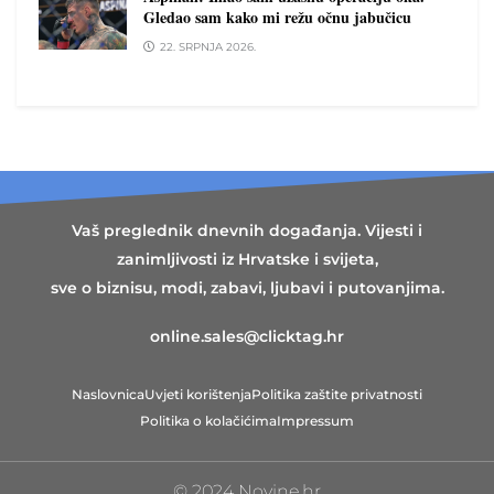
Gledao sam kako mi režu očnu jabučicu
22. SRPNJA 2026.
Vaš preglednik dnevnih događanja. Vijesti i
zanimljivosti iz Hrvatske i svijeta,
sve o biznisu, modi, zabavi, ljubavi i putovanjima.
online.sales@clicktag.hr
Naslovnica
Uvjeti korištenja
Politika zaštite privatnosti
Politika o kolačićima
Impressum
© 2024 Novine.hr