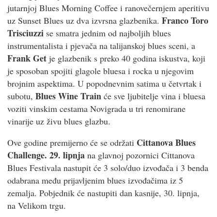
jutarnjoj Blues Morning Coffee i ranovečernjem aperitivu
Franco Toro
uz Sunset Blues uz dva izvrsna glazbenika.
Trisciuzzi
se smatra jednim od najboljih blues
instrumentalista i pjevača na talijanskoj blues sceni, a
Frank Get
je glazbenik s preko 40 godina iskustva, koji
je sposoban spojiti glagole bluesa i rocka u njegovim
brojnim aspektima. U popodnevnim satima u četvrtak i
Blues Wine Train
subotu,
će sve ljubitelje vina i bluesa
voziti vinskim cestama Novigrada u tri renomirane
vinarije uz živu blues glazbu.
Cittanova Blues
Ove godine premijerno će se održati
Challenge. 29. lipnja
na glavnoj pozornici Cittanova
Blues Festivala nastupit će 3 solo/duo izvođača i 3 benda
odabrana među prijavljenim blues izvođačima iz 5
zemalja. Pobjednik će nastupiti dan kasnije, 30. lipnja,
na Velikom trgu.