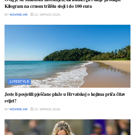
Kilogram na crnom tržištu stoji i do 100 eura
BY
NOVINE.HR
22. SRPNJA 2026.
LIFESTYLE
Jeste li posjetili pješčane plaže u Hrvatskoj o kojima priča čitav
svijet?
BY
NOVINE.HR
22. SRPNJA 2026.