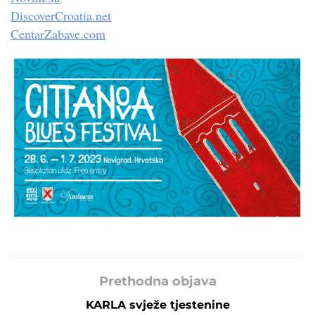
DiscoverCroatia.net
CentarZabave.com
Prethodna objava
KARLA svježe tjestenine