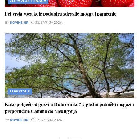
ZDRAVLJE I SNAGA
Pet vrsta voća koje podupiru zdravlje mozga i pamćenje
BY
NOVINE.HR
22. SRPNJA 2026.
LIFESTYLE
Kako pobjeći od gužvi u Dubrovniku? Ugledni putnički magazin
preporučuje Camino do Međugorja
BY
NOVINE.HR
22. SRPNJA 2026.