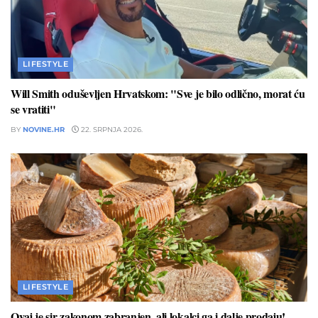
LIFESTYLE
Will Smith oduševljen Hrvatskom: "Sve je bilo odlično, morat ću
se vratiti"
BY
NOVINE.HR
22. SRPNJA 2026.
LIFESTYLE
Ovaj je sir zakonom zabranjen, ali lokalci ga i dalje prodaju!