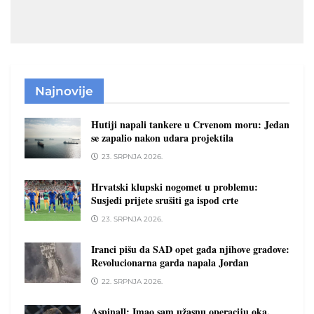
Najnovije
Hutiji napali tankere u Crvenom moru: Jedan
se zapalio nakon udara projektila
23. SRPNJA 2026.
Hrvatski klupski nogomet u problemu:
Susjedi prijete srušiti ga ispod crte
23. SRPNJA 2026.
Iranci pišu da SAD opet gađa njihove gradove:
Revolucionarna garda napala Jordan
22. SRPNJA 2026.
Aspinall: Imao sam užasnu operaciju oka.