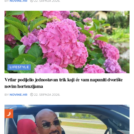
BY
NOVINE.HR
22. SRPNJA 2026.
LIFESTYLE
Vrtlar podijelio jednostavan trik koji će vam napuniti dvorište
novim hortenzijama
BY
NOVINE.HR
22. SRPNJA 2026.