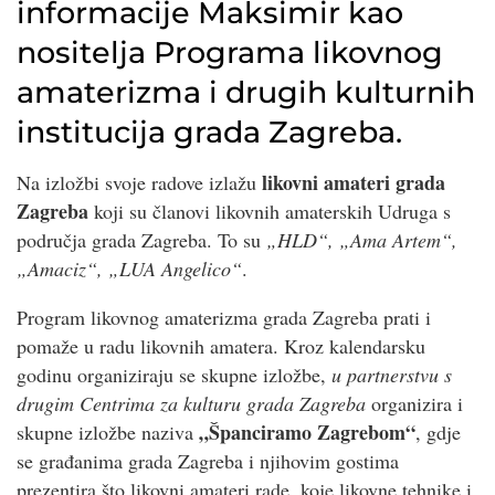
informacije Maksimir kao
nositelja Programa likovnog
amaterizma i drugih kulturnih
institucija grada Zagreba.
likovni amateri grada
Na izložbi svoje radove izlažu
Zagreba
koji su članovi likovnih amaterskih Udruga s
područja grada Zagreba. To su
„HLD“, „Ama Artem“,
„Amaciz“, „LUA Angelico“
.
Program likovnog amaterizma grada Zagreba prati i
pomaže u radu likovnih amatera. Kroz kalendarsku
godinu organiziraju se skupne izložbe,
u partnerstvu s
drugim Centrima za kulturu grada Zagreba
organizira i
„Španciramo Zagrebom“
skupne izložbe naziva
, gdje
se građanima grada Zagreba i njihovim gostima
prezentira što likovni amateri rade, koje likovne tehnike i