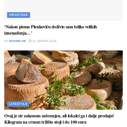
HRVATSKA
‘Nakon pisma Plenkoviću doživio sam toliko velikih
iznenađenja…’
BY
NOVINE.HR
22. SRPNJA 2026.
LIFESTYLE
Ovaj je sir zakonom zabranjen, ali lokalci ga i dalje prodaju!
Kilogram na crnom tržištu stoji i do 100 eura