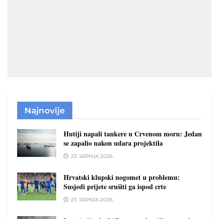
Najnovije
Hutiji napali tankere u Crvenom moru: Jedan
se zapalio nakon udara projektila
23. SRPNJA 2026.
Hrvatski klupski nogomet u problemu:
Susjedi prijete srušiti ga ispod crte
23. SRPNJA 2026.