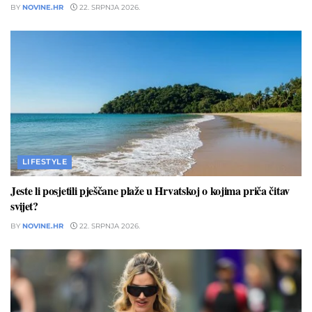
BY
NOVINE.HR
22. SRPNJA 2026.
LIFESTYLE
Jeste li posjetili pješčane plaže u Hrvatskoj o kojima priča čitav
svijet?
BY
NOVINE.HR
22. SRPNJA 2026.