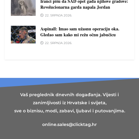
Iranci pišu da SAD opet gađa njihove gradove:
Revolucionarna garda napala Jordan
22. SRPNJA 2026.
Aspinall: Imao sam užasnu operaciju oka.
Gledao sam kako mi režu očnu jabučicu
22. SRPNJA 2026.
Vaš preglednik dnevnih događanja. Vijesti i
zanimljivosti iz Hrvatske i svijeta,
sve o biznisu, modi, zabavi, ljubavi i putovanjima.
online.sales@clicktag.hr