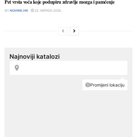
Pet vrsta voća koje podupiru zdravlje mozga i pamćenje
BY
NOVINE.HR
22. SRPNJA 2026.