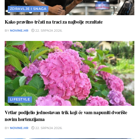
ZDRAVLJE I SNAGA
Kako pravilno trčati na traci za najbolje rezultate
BY
NOVINE.HR
22. SRPNJA 2026.
LIFESTYLE
Vrtlar podijelio jednostavan trik koji će vam napuniti dvorište
novim hortenzijama
BY
NOVINE.HR
22. SRPNJA 2026.