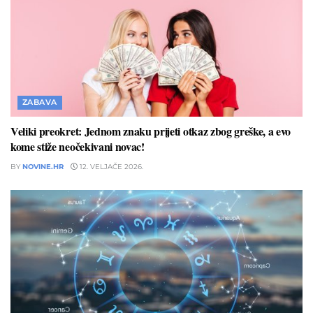
ZABAVA
Veliki preokret: Jednom znaku prijeti otkaz zbog greške, a evo
kome stiže neočekivani novac!
BY
NOVINE.HR
12. VELJAČE 2026.