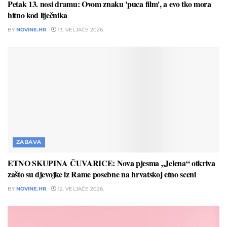
Petak 13. nosi dramu: Ovom znaku 'puca film', a evo tko mora
hitno kod liječnika
BY
NOVINE.HR
13. VELJAČE 2026.
ZABAVA
ETNO SKUPINA ČUVARICE: Nova pjesma „Jelena“ otkriva
zašto su djevojke iz Rame posebne na hrvatskoj etno sceni
BY
NOVINE.HR
12. VELJAČE 2026.