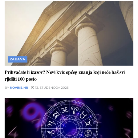
ZABAVA
Prihvaćate li izazov? Novi kviz općeg znanja koji neće baš svi
riješiti 100 posto
BY
NOVINE.HR
13. STUDENOGA 2025.