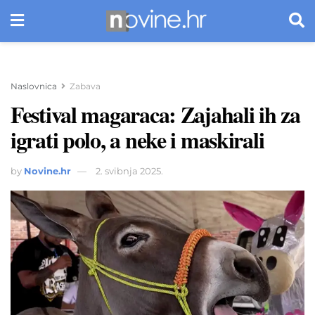
Naslovnica
Zabava
Festival magaraca: Zajahali ih za
igrati polo, a neke i maskirali
by
Novine.hr
2. svibnja 2025.