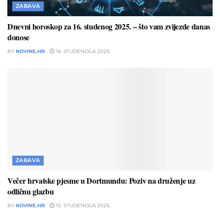
ZABAVA
Dnevni horoskop za 16. studenog 2025. – što vam zvijezde danas
donose
BY
NOVINE.HR
16. STUDENOGA 2025.
ZABAVA
Večer hrvatske pjesme u Dortmundu: Poziv na druženje uz
odličnu glazbu
BY
NOVINE.HR
15. STUDENOGA 2025.