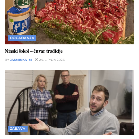
DOGAĐANJA
Ninski šokol – čuvar tradicije
BY
JASMINKA_M
24. LIPNJA 2026.
ZABAVA