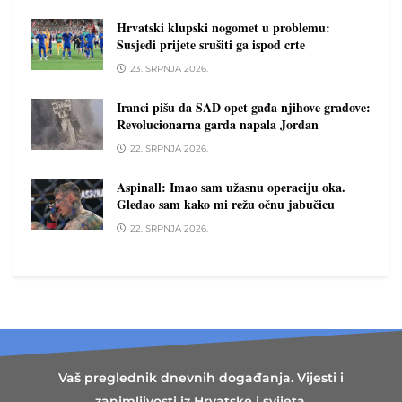
Hrvatski klupski nogomet u problemu:
Susjedi prijete srušiti ga ispod crte
23. SRPNJA 2026.
Iranci pišu da SAD opet gađa njihove gradove:
Revolucionarna garda napala Jordan
22. SRPNJA 2026.
Aspinall: Imao sam užasnu operaciju oka.
Gledao sam kako mi režu očnu jabučicu
22. SRPNJA 2026.
Vaš preglednik dnevnih događanja. Vijesti i
zanimljivosti iz Hrvatske i svijeta,