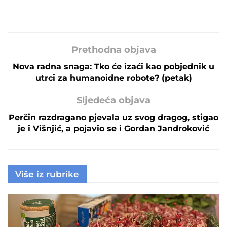
Prethodna objava
Nova radna snaga: Tko će izaći kao pobjednik u
utrci za humanoidne robote? (petak)
Sljedeća objava
Perčin razdragano pjevala uz svog dragog, stigao
je i Višnjić, a pojavio se i Gordan Jandroković
Više iz rubrike