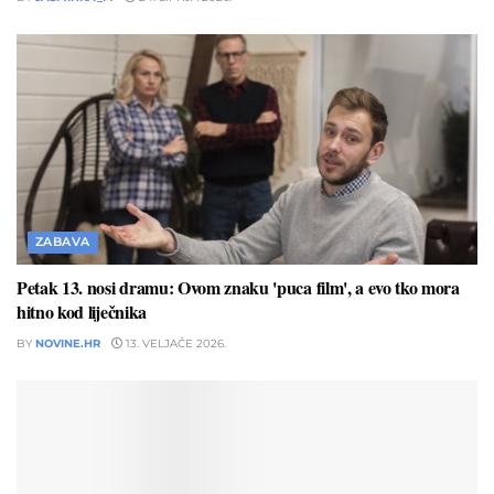
ZABAVA
Petak 13. nosi dramu: Ovom znaku 'puca film', a evo tko mora
hitno kod liječnika
BY
NOVINE.HR
13. VELJAČE 2026.