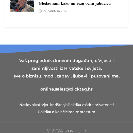
Gledao sam kako mi režu očnu jabučicu
22. SRPNJA 2026.
Vaš preglednik dnevnih događanja. Vijesti i
zanimljivosti iz Hrvatske i svijeta,
sve o biznisu, modi, zabavi, ljubavi i putovanjima.
online.sales@clicktag.hr
Naslovnica
Uvjeti korištenja
Politika zaštite privatnosti
Politika o kolačićima
Impressum
© 2024 Novine.hr