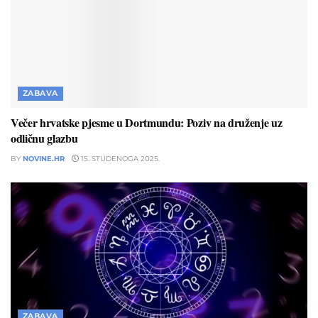
ZABAVA
Večer hrvatske pjesme u Dortmundu: Poziv na druženje uz
odličnu glazbu
BY
NOVINE.HR
15. STUDENOGA 2025.
ZABAVA