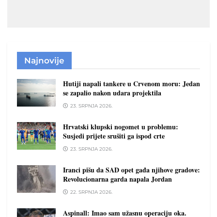
Najnovije
Hutiji napali tankere u Crvenom moru: Jedan
se zapalio nakon udara projektila
23. SRPNJA 2026.
Hrvatski klupski nogomet u problemu:
Susjedi prijete srušiti ga ispod crte
23. SRPNJA 2026.
Iranci pišu da SAD opet gađa njihove gradove:
Revolucionarna garda napala Jordan
22. SRPNJA 2026.
Aspinall: Imao sam užasnu operaciju oka.