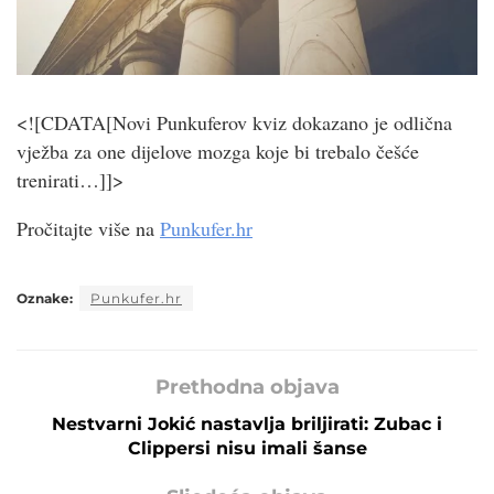
<![CDATA[Novi Punkuferov kviz dokazano je odlična
vježba za one dijelove mozga koje bi trebalo češće
trenirati…]]>
Pročitajte više na
Punkufer.hr
Oznake:
Punkufer.hr
Prethodna objava
Nestvarni Jokić nastavlja briljirati: Zubac i
Clippersi nisu imali šanse