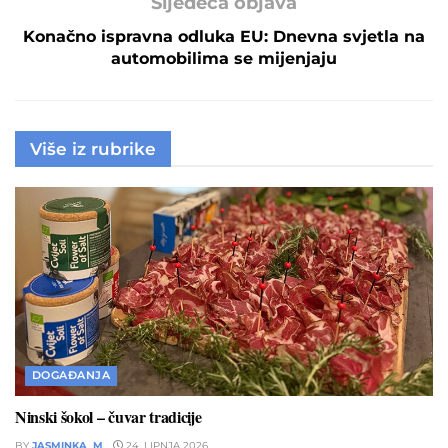
Sljedeća objava
Konačno ispravna odluka EU: Dnevna svjetla na
automobilima se mijenjaju
Više iz rubrike
DOGAĐANJA
Ninski šokol – čuvar tradicije
BY
JASMINKA_M
24. LIPNJA 2026.