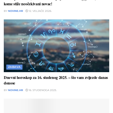
kome stiže neočekivani novac!
BY
NOVINE.HR
12. VELJAČE 2026.
ZABAVA
Dnevni horoskop za 16. studenog 2025. – što vam zvijezde danas
donose
BY
NOVINE.HR
16. STUDENOGA 2025.