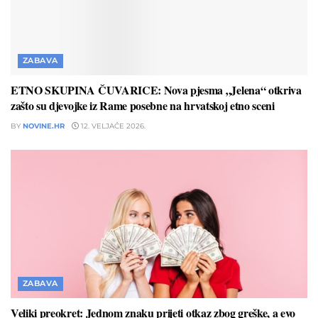
ZABAVA
ETNO SKUPINA ČUVARICE: Nova pjesma „Jelena“ otkriva
zašto su djevojke iz Rame posebne na hrvatskoj etno sceni
BY
NOVINE.HR
12. VELJAČE 2026.
ZABAVA
Veliki preokret: Jednom znaku prijeti otkaz zbog greške, a evo