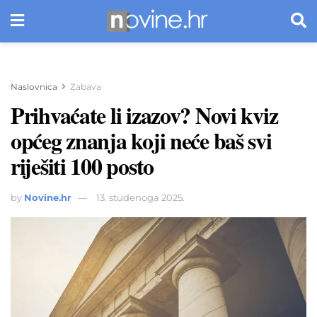
Naslovnica
Zabava
Prihvaćate li izazov? Novi kviz
općeg znanja koji neće baš svi
riješiti 100 posto
by
Novine.hr
13. studenoga 2025.