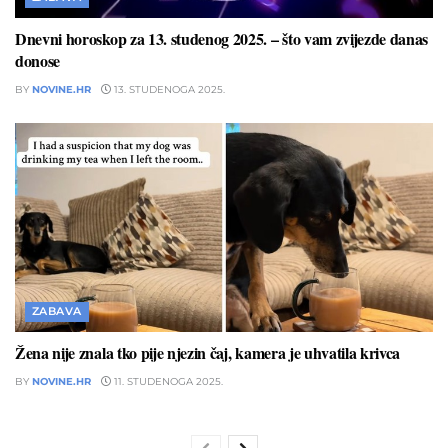
Dnevni horoskop za 13. studenog 2025. – što vam zvijezde danas
donose
BY
NOVINE.HR
13. STUDENOGA 2025.
ZABAVA
Žena nije znala tko pije njezin čaj, kamera je uhvatila krivca
BY
NOVINE.HR
11. STUDENOGA 2025.