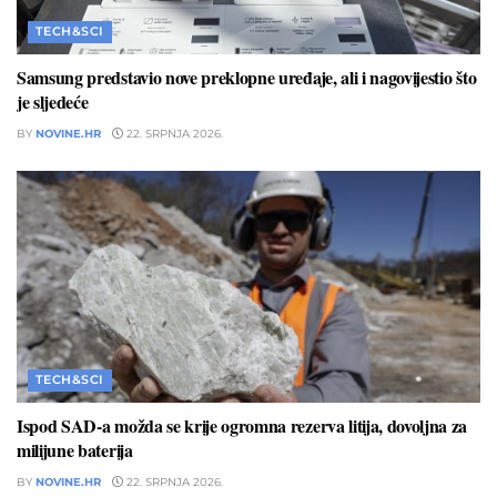
TECH&SCI
Samsung predstavio nove preklopne uređaje, ali i nagovijestio što
je sljedeće
BY
NOVINE.HR
22. SRPNJA 2026.
TECH&SCI
Ispod SAD-a možda se krije ogromna rezerva litija, dovoljna za
milijune baterija
BY
NOVINE.HR
22. SRPNJA 2026.