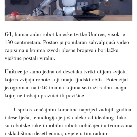
G1
, humanoidni robot kineske tvrtke Unitree, visok je
130 centimetara. Postao je popularan zahvaljujući video
zapisima u kojima izvodi plesne brojeve i borilačke
vještine postali viralni.
Unitree
je samo jedna od desetaka tvrtki diljem svijeta
koje razvijaju robote koji imaju ljudski oblik. Potencijal
je ogroman na tržištima na kojima se traži radnu snagu
kojoj ne trebaju praznici ili povišice.
Usprkos značajnim koracima naprijed zadnjih godina
i desetljeća, tehnologija je još daleko od idealnog. Iako
su robotske ruke i mobilni roboti uobičajeni u tvornicama
i skladištima desetljećima, uvjete u tim radnim