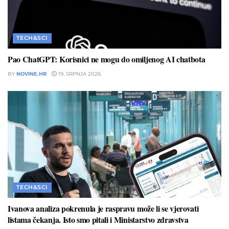
TECH&SCI
Pao ChatGPT: Korisnici ne mogu do omiljenog AI chatbota
BY
NOVINE.HR
19. SRPNJA 2026.
TECH&SCI
Ivanova analiza pokrenula je raspravu može li se vjerovati
listama čekanja. Isto smo pitali i Ministarstvo zdravstva