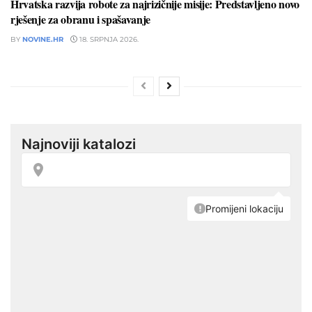
Hrvatska razvija robote za najrizičnije misije: Predstavljeno novo
rješenje za obranu i spašavanje
BY
NOVINE.HR
18. SRPNJA 2026.