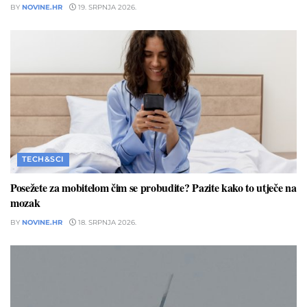
BY
NOVINE.HR
19. SRPNJA 2026.
TECH&SCI
Posežete za mobitelom čim se probudite? Pazite kako to utječe na
mozak
BY
NOVINE.HR
18. SRPNJA 2026.