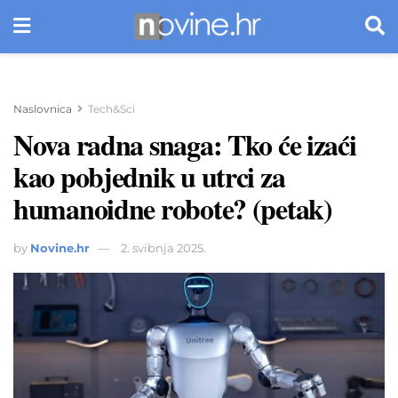
Naslovnica
Tech&Sci
Nova radna snaga: Tko će izaći
kao pobjednik u utrci za
humanoidne robote? (petak)
by
Novine.hr
2. svibnja 2025.