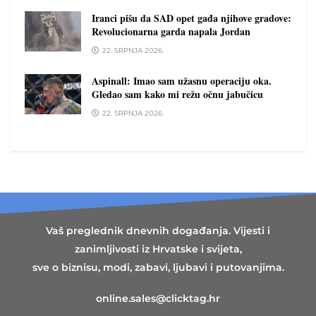
Iranci pišu da SAD opet gađa njihove gradove:
Revolucionarna garda napala Jordan
22. SRPNJA 2026.
Aspinall: Imao sam užasnu operaciju oka.
Gledao sam kako mi režu očnu jabučicu
22. SRPNJA 2026.
Vaš preglednik dnevnih događanja. Vijesti i
zanimljivosti iz Hrvatske i svijeta,
sve o biznisu, modi, zabavi, ljubavi i putovanjima.
online.sales@clicktag.hr