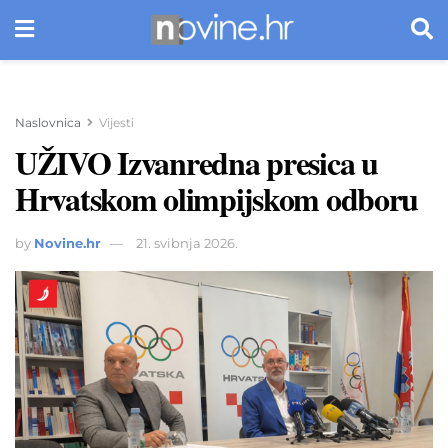
Naslovnica
Vijesti
UŽIVO Izvanredna presica u
Hrvatskom olimpijskom odboru
by
Novine.hr
21. svibnja 2026.