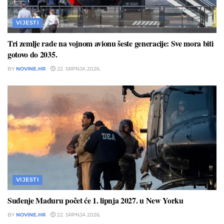
VIJESTI
Tri zemlje rade na vojnom avionu šeste generacije: Sve mora biti
gotovo do 2035.
BY
NOVINE.HR
22. SRPNJA 2026.
VIJESTI
Suđenje Maduru počet će 1. lipnja 2027. u New Yorku
BY
NOVINE.HR
22. SRPNJA 2026.