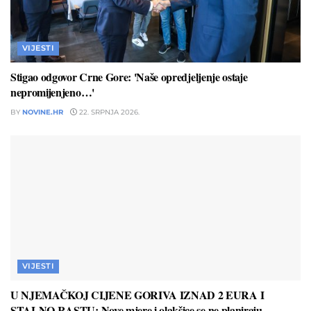
VIJESTI
Stigao odgovor Crne Gore: 'Naše opredjeljenje ostaje
nepromijenjeno…'
BY
NOVINE.HR
22. SRPNJA 2026.
VIJESTI
U NJEMAČKOJ CIJENE GORIVA IZNAD 2 EURA I
STALNO RASTU: Nove mjere i olakšice se ne planiraju