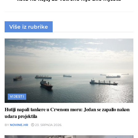
Više iz rubrike
VIJESTI
Hutiji napali tankere u Crvenom moru: Jedan se zapalio nakon
udara projektila
BY
NOVINE.HR
23. SRPNJA 2026.