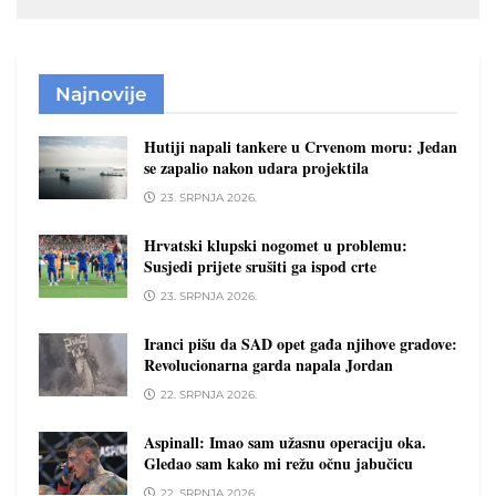
Najnovije
Hutiji napali tankere u Crvenom moru: Jedan
se zapalio nakon udara projektila
23. SRPNJA 2026.
Hrvatski klupski nogomet u problemu:
Susjedi prijete srušiti ga ispod crte
23. SRPNJA 2026.
Iranci pišu da SAD opet gađa njihove gradove:
Revolucionarna garda napala Jordan
22. SRPNJA 2026.
Aspinall: Imao sam užasnu operaciju oka.
Gledao sam kako mi režu očnu jabučicu
22. SRPNJA 2026.