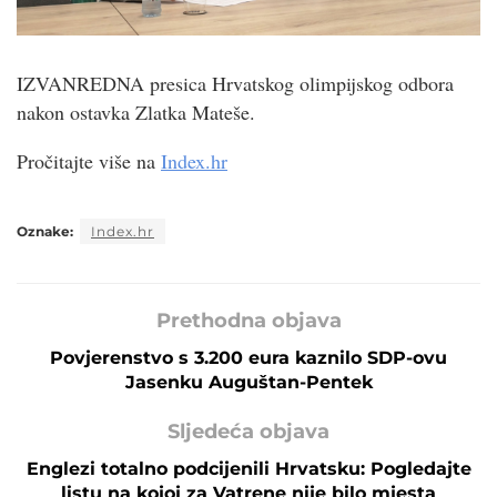
IZVANREDNA presica Hrvatskog olimpijskog odbora
nakon ostavka Zlatka Mateše.
Pročitajte više na
Index.hr
Oznake:
Index.hr
Prethodna objava
Povjerenstvo s 3.200 eura kaznilo SDP-ovu
Jasenku Auguštan-Pentek
Sljedeća objava
Englezi totalno podcijenili Hrvatsku: Pogledajte
listu na kojoj za Vatrene nije bilo mjesta