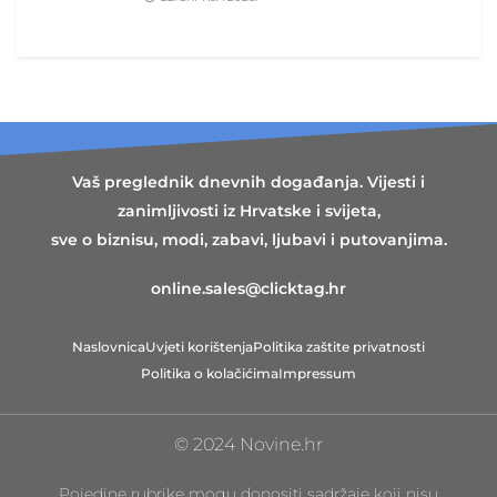
Vaš preglednik dnevnih događanja. Vijesti i
zanimljivosti iz Hrvatske i svijeta,
sve o biznisu, modi, zabavi, ljubavi i putovanjima.
online.sales@clicktag.hr
Naslovnica
Uvjeti korištenja
Politika zaštite privatnosti
Politika o kolačićima
Impressum
© 2024 Novine.hr
Pojedine rubrike mogu donositi sadržaje koji nisu