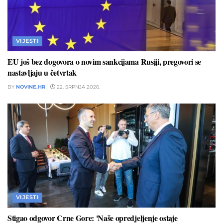
VIJESTI
EU još bez dogovora o novim sankcijama Rusiji, pregovori se
nastavljaju u četvrtak
BY
NOVINE.HR
22. SRPNJA 2026.
VIJESTI
Stigao odgovor Crne Gore: 'Naše opredjeljenje ostaje