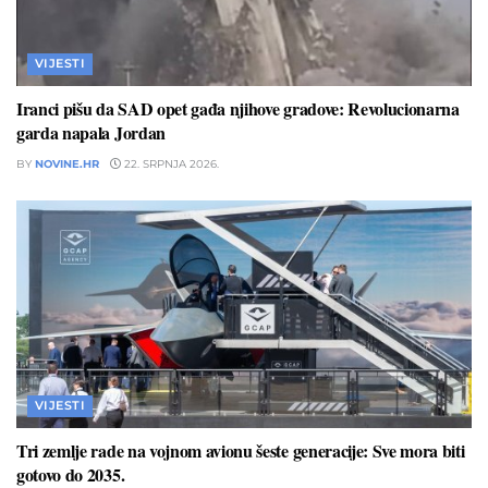
VIJESTI
Iranci pišu da SAD opet gađa njihove gradove: Revolucionarna
garda napala Jordan
BY
NOVINE.HR
22. SRPNJA 2026.
VIJESTI
Tri zemlje rade na vojnom avionu šeste generacije: Sve mora biti
gotovo do 2035.