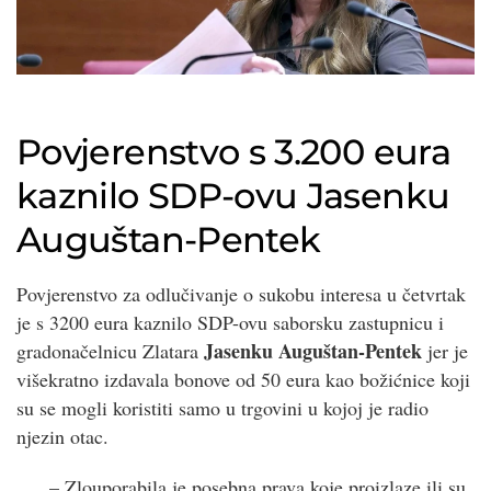
Povjerenstvo s 3.200 eura
kaznilo SDP-ovu Jasenku
Auguštan-Pentek
Povjerenstvo za odlučivanje o sukobu interesa u četvrtak
je s 3200 eura kaznilo SDP-ovu saborsku zastupnicu i
Jasenku Auguštan-Pentek
gradonačelnicu Zlatara
jer je
višekratno izdavala bonove od 50 eura kao božićnice koji
su se mogli koristiti samo u trgovini u kojoj je radio
njezin otac.
– Zlouporabila je posebna prava koje proizlaze ili su