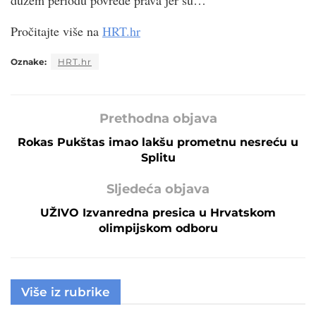
dužem periodu povrede prava jer su…
Pročitajte više na
HRT.hr
Oznake:
HRT.hr
Prethodna objava
Rokas Pukštas imao lakšu prometnu nesreću u
Splitu
Sljedeća objava
UŽIVO Izvanredna presica u Hrvatskom
olimpijskom odboru
Više iz rubrike