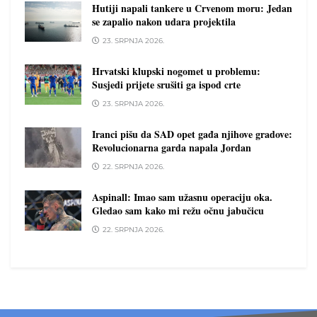
Hutiji napali tankere u Crvenom moru: Jedan
se zapalio nakon udara projektila
23. SRPNJA 2026.
Hrvatski klupski nogomet u problemu:
Susjedi prijete srušiti ga ispod crte
23. SRPNJA 2026.
Iranci pišu da SAD opet gađa njihove gradove:
Revolucionarna garda napala Jordan
22. SRPNJA 2026.
Aspinall: Imao sam užasnu operaciju oka.
Gledao sam kako mi režu očnu jabučicu
22. SRPNJA 2026.