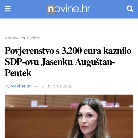
Naslovnica
Vijesti
Povjerenstvo s 3.200 eura kaznilo
SDP-ovu Jasenku Auguštan-
Pentek
by
Novine.hr
21. svibnja 2026.