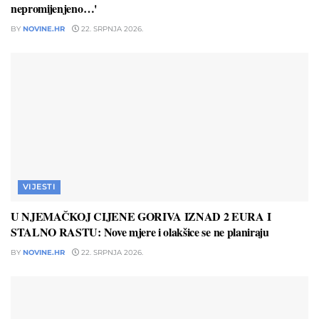
nepromijenjeno…'
BY
NOVINE.HR
22. SRPNJA 2026.
VIJESTI
U NJEMAČKOJ CIJENE GORIVA IZNAD 2 EURA I
STALNO RASTU: Nove mjere i olakšice se ne planiraju
BY
NOVINE.HR
22. SRPNJA 2026.