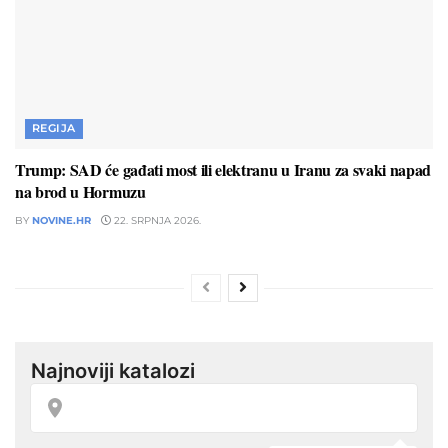
REGIJA
Trump: SAD će gađati most ili elektranu u Iranu za svaki napad
na brod u Hormuzu
BY
NOVINE.HR
22. SRPNJA 2026.