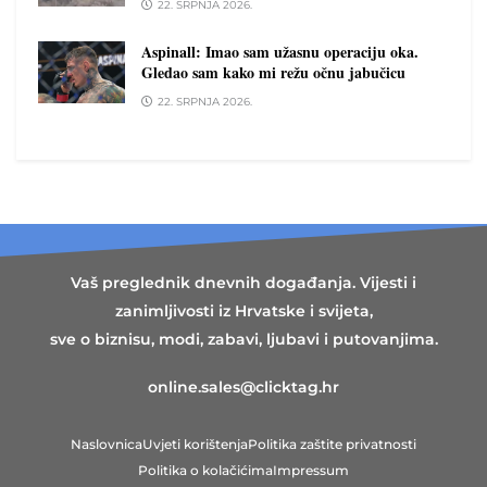
22. SRPNJA 2026.
Aspinall: Imao sam užasnu operaciju oka.
Gledao sam kako mi režu očnu jabučicu
22. SRPNJA 2026.
Vaš preglednik dnevnih događanja. Vijesti i
zanimljivosti iz Hrvatske i svijeta,
sve o biznisu, modi, zabavi, ljubavi i putovanjima.
online.sales@clicktag.hr
Naslovnica
Uvjeti korištenja
Politika zaštite privatnosti
Politika o kolačićima
Impressum