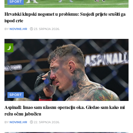
SPORT
Hrvatski klupski nogomet u problemu: Susjedi prijete srušiti ga
ispod crte
BY
NOVINE.HR
23. SRPNJA 2026.
SPORT
Aspinall: Imao sam užasnu operaciju oka. Gledao sam kako mi
režu očnu jabučicu
BY
NOVINE.HR
22. SRPNJA 2026.