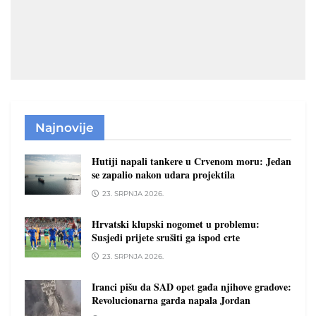
Najnovije
Hutiji napali tankere u Crvenom moru: Jedan
se zapalio nakon udara projektila
23. SRPNJA 2026.
Hrvatski klupski nogomet u problemu:
Susjedi prijete srušiti ga ispod crte
23. SRPNJA 2026.
Iranci pišu da SAD opet gađa njihove gradove:
Revolucionarna garda napala Jordan