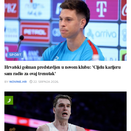
SPORT
Hrvatski golman predstavljen u novom klubu: 'Cijelu karijeru
sam radio za ovaj trenutak'
BY
NOVINE.HR
22. SRPNJA 2026.