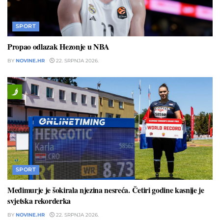
SPORT
Propao odlazak Hezonje u NBA
BY
NOVINE.HR
22. SRPNJA 2026.
SPORT
Međimurje je šokirala njezina nesreća. Četiri godine kasnije je
svjetska rekorderka
BY
NOVINE.HR
22. SRPNJA 2026.