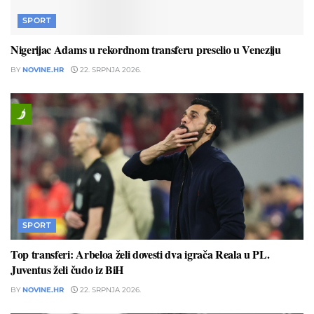
SPORT
Nigerijac Adams u rekordnom transferu preselio u Veneziju
BY
NOVINE.HR
22. SRPNJA 2026.
SPORT
Top transferi: Arbeloa želi dovesti dva igrača Reala u PL.
Juventus želi čudo iz BiH
BY
NOVINE.HR
22. SRPNJA 2026.