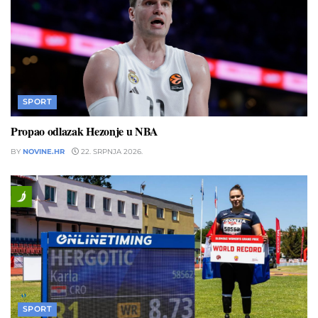
SPORT
Propao odlazak Hezonje u NBA
BY
NOVINE.HR
22. SRPNJA 2026.
SPORT