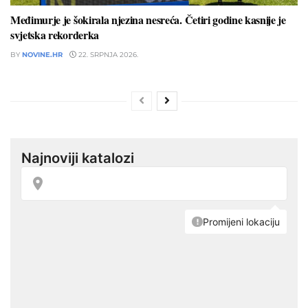
Međimurje je šokirala njezina nesreća. Četiri godine kasnije je
svjetska rekorderka
BY
NOVINE.HR
22. SRPNJA 2026.