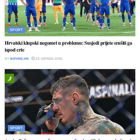
SPORT
Hrvatski klupski nogomet u problemu: Susjedi prijete srušiti ga
ispod crte
BY
NOVINE.HR
23. SRPNJA 2026.
SPORT