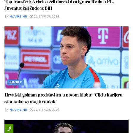
Top transferi: Arbeloa želi dovesti dva igrača Reala u PL.
Juventus želi čudo iz BiH
BY
NOVINE.HR
22. SRPNJA 2026.
SPORT
Hrvatski golman predstavljen u novom klubu: 'Cijelu karijeru
sam radio za ovaj trenutak'
BY
NOVINE.HR
22. SRPNJA 2026.