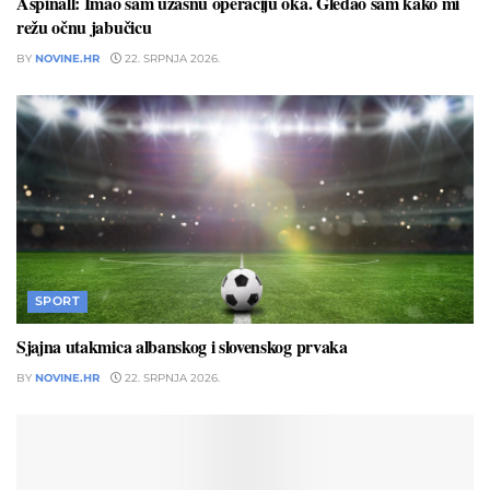
Aspinall: Imao sam užasnu operaciju oka. Gledao sam kako mi
režu očnu jabučicu
BY
NOVINE.HR
22. SRPNJA 2026.
SPORT
Sjajna utakmica albanskog i slovenskog prvaka
BY
NOVINE.HR
22. SRPNJA 2026.