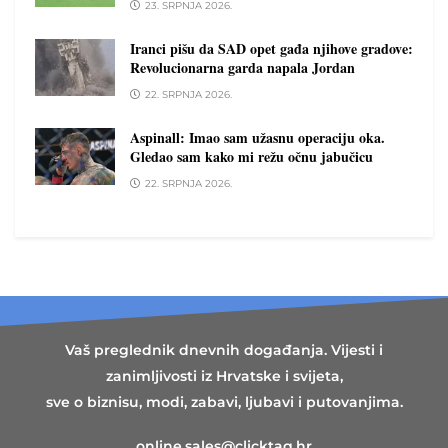
23. SRPNJA 2026.
Iranci pišu da SAD opet gađa njihove gradove:
Revolucionarna garda napala Jordan
22. SRPNJA 2026.
Aspinall: Imao sam užasnu operaciju oka.
Gledao sam kako mi režu očnu jabučicu
22. SRPNJA 2026.
Vaš preglednik dnevnih događanja. Vijesti i
zanimljivosti iz Hrvatske i svijeta,
sve o biznisu, modi, zabavi, ljubavi i putovanjima.
online.sales@clicktag.hr