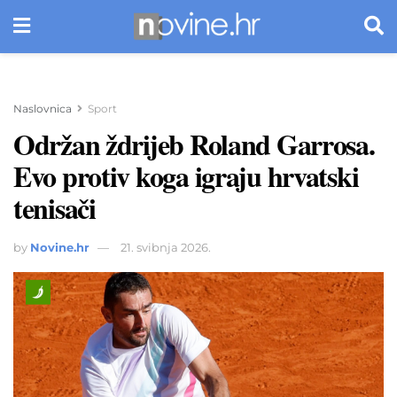
Naslovnica
Sport
Održan ždrijeb Roland Garrosa.
Evo protiv koga igraju hrvatski
tenisači
by
Novine.hr
21. svibnja 2026.