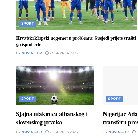
SPORT
Hrvatski klupski nogomet u problemu: Susjedi prijete srušiti
ga ispod crte
BY
NOVINE.HR
23. SRPNJA 2026.
SPORT
SPORT
Sjajna utakmica albanskog i
Nigerijac Ad
slovenskog prvaka
transferu pres
BY
NOVINE.HR
22. SRPNJA 2026.
BY
NOVINE.HR
2