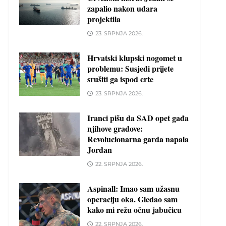
zapalio nakon udara
projektila
23. SRPNJA 2026.
Hrvatski klupski nogomet u
problemu: Susjedi prijete
srušiti ga ispod crte
23. SRPNJA 2026.
Iranci pišu da SAD opet gađa
njihove gradove:
Revolucionarna garda napala
Jordan
22. SRPNJA 2026.
Aspinall: Imao sam užasnu
operaciju oka. Gledao sam
kako mi režu očnu jabučicu
22. SRPNJA 2026.