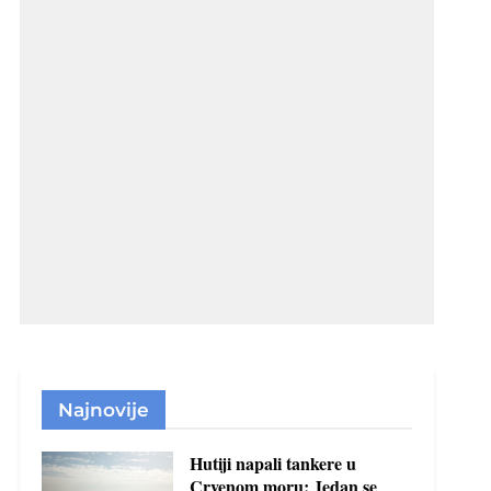
Najnovije
Hutiji napali tankere u
Crvenom moru: Jedan se