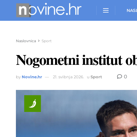
NAS
Naslovnica
Sport
Nogometni institut o
0
by
Novine.hr
21. svibnja 2026.
u
Sport