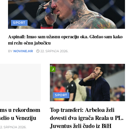
SPORT
Aspinall: Imao sam užasnu operaciju oka. Gledao sam kako
mi režu očnu jabučicu
BY
NOVINE.HR
22. SRPNJA 2026.
SPORT
ams u rekordnom
Top transferi: Arbeloa želi
elio u Veneziju
dovesti dva igrača Reala u PL.
Juventus želi čudo iz BiH
2. SRPNJA 2026.