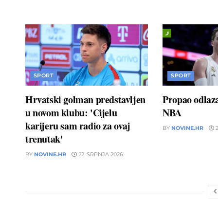
SPORT
SPORT
Hrvatski golman predstavljen
Propao odlaz
u novom klubu: 'Cijelu
NBA
karijeru sam radio za ovaj
BY
NOVINE.HR
2
trenutak'
BY
NOVINE.HR
22. SRPNJA 2026.