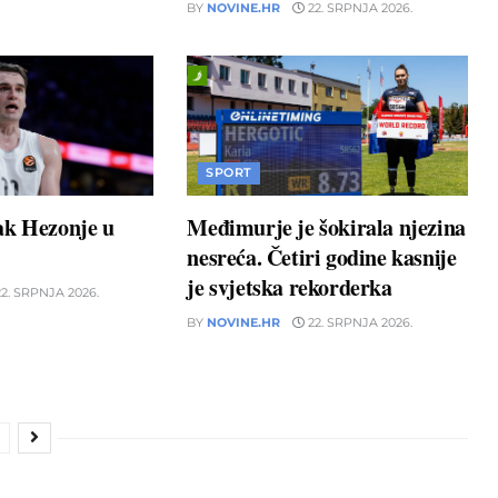
BY
NOVINE.HR
22. SRPNJA 2026.
SPORT
ak Hezonje u
Međimurje je šokirala njezina
nesreća. Četiri godine kasnije
je svjetska rekorderka
2. SRPNJA 2026.
BY
NOVINE.HR
22. SRPNJA 2026.