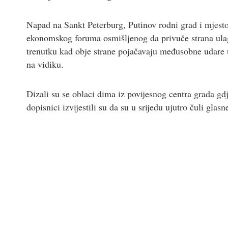
Napad na Sankt Peterburg, Putinov rodni grad i mjesto
ekonomskog foruma osmišljenog da privuče strana ulag
trenutku kad obje strane pojačavaju međusobne udare u o
na vidiku.
Dizali su se oblaci dima iz povijesnog centra grada gd
dopisnici izvijestili su da su u srijedu ujutro čuli glasn