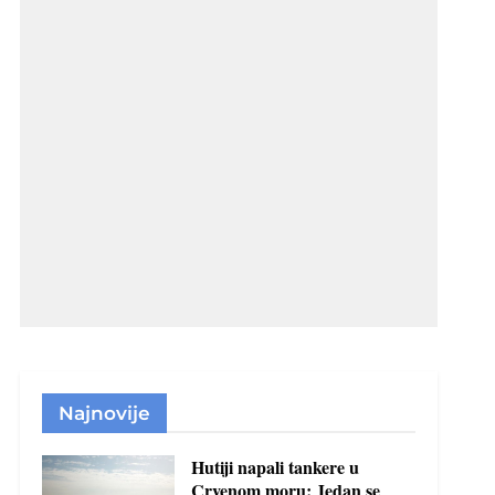
Najnovije
Hutiji napali tankere u
Crvenom moru: Jedan se