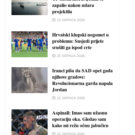
zapalio nakon udara
projektila
23. SRPNJA 2026.
Hrvatski klupski nogomet u
problemu: Susjedi prijete
srušiti ga ispod crte
23. SRPNJA 2026.
Iranci pišu da SAD opet gađa
njihove gradove:
Revolucionarna garda napala
Jordan
22. SRPNJA 2026.
Aspinall: Imao sam užasnu
operaciju oka. Gledao sam
kako mi režu očnu jabučicu
22. SRPNJA 2026.