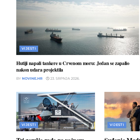
VIJESTI
Hutiji napali tankere u Crvenom moru: Jedan se zapalio
nakon udara projektila
BY
NOVINE.HR
23. SRPNJA 2026.
VIJESTI
VIJESTI