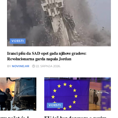
VIJESTI
Iranci pišu da SAD opet gađa njihove gradove:
Revolucionarna garda napala Jordan
BY
NOVINE.HR
22. SRPNJA 2026.
VIJESTI