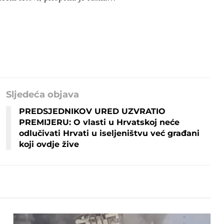
Sljedeća objava
PREDSJEDNIKOV URED UZVRATIO
PREMIJERU: O vlasti u Hrvatskoj neće
odlučivati Hrvati u iseljeništvu već građani
koji ovdje žive