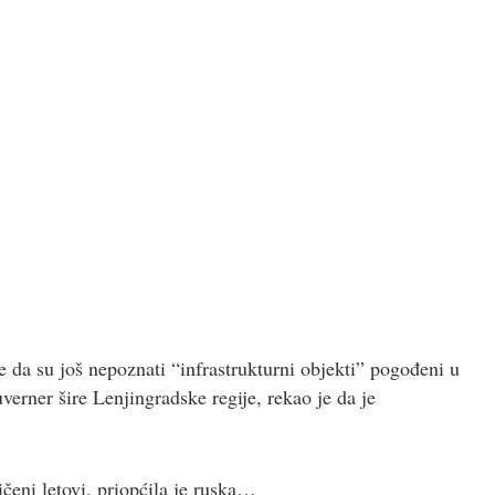
da su još nepoznati “infrastrukturni objekti” pogođeni u
verner šire Lenjingradske regije, rekao je da je
čeni letovi, priopćila je ruska…