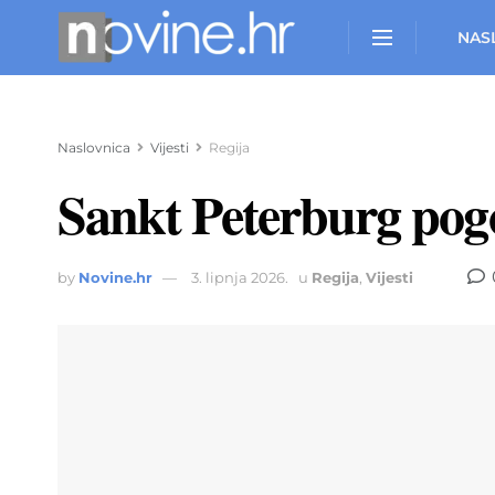
NAS
Naslovnica
Vijesti
Regija
Sankt Peterburg po
by
Novine.hr
3. lipnja 2026.
u
Regija
,
Vijesti