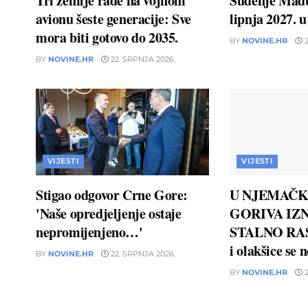
Tri zemlje rade na vojnom
Suđenje Madu
avionu šeste generacije: Sve
lipnja 2027. 
mora biti gotovo do 2035.
BY
NOVINE.HR
2
BY
NOVINE.HR
22. SRPNJA 2026.
VIJESTI
VIJESTI
Stigao odgovor Crne Gore:
U NJEMAČK
'Naše opredjeljenje ostaje
GORIVA IZN
nepromijenjeno…'
STALNO RAS
i olakšice se 
BY
NOVINE.HR
22. SRPNJA 2026.
BY
NOVINE.HR
2