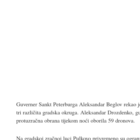
Guverner Sankt Peterburga Aleksandar Beglov rekao je 
tri različita gradska okruga. Aleksandar Drozdenko, gu
protuzračna obrana tijekom noći oborila 59 dronova.
Na gradskoj zračnoj luci Pulkovo privremeno su ograni