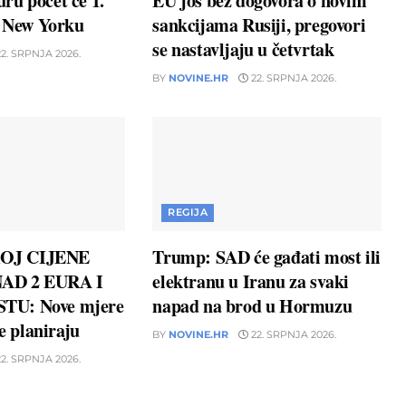
ru počet će 1.
EU još bez dogovora o novim
u New Yorku
sankcijama Rusiji, pregovori
se nastavljaju u četvrtak
2. SRPNJA 2026.
BY
NOVINE.HR
22. SRPNJA 2026.
REGIJA
OJ CIJENE
Trump: SAD će gađati most ili
AD 2 EURA I
elektranu u Iranu za svaki
TU: Nove mjere
napad na brod u Hormuzu
ne planiraju
BY
NOVINE.HR
22. SRPNJA 2026.
2. SRPNJA 2026.