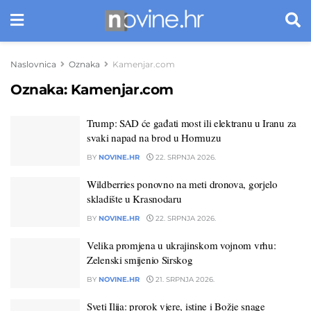
Naslovnica
Oznaka
Kamenjar.com
Oznaka:
Kamenjar.com
Trump: SAD će gađati most ili elektranu u Iranu za
svaki napad na brod u Hormuzu
BY
NOVINE.HR
22. SRPNJA 2026.
Wildberries ponovno na meti dronova, gorjelo
skladište u Krasnodaru
BY
NOVINE.HR
22. SRPNJA 2026.
Velika promjena u ukrajinskom vojnom vrhu:
Zelenski smijenio Sirskog
BY
NOVINE.HR
21. SRPNJA 2026.
Sveti Ilija: prorok vjere, istine i Božje snage