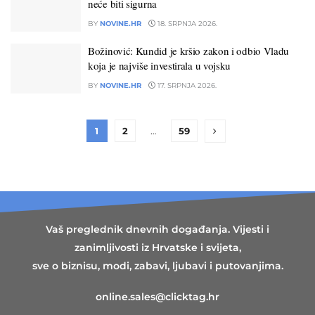
neće biti sigurna
BY
NOVINE.HR
18. SRPNJA 2026.
Božinović: Kundid je kršio zakon i odbio Vladu
koja je najviše investirala u vojsku
BY
NOVINE.HR
17. SRPNJA 2026.
1
2
…
59
Vaš preglednik dnevnih događanja. Vijesti i
zanimljivosti iz Hrvatske i svijeta,
sve o biznisu, modi, zabavi, ljubavi i putovanjima.
online.sales@clicktag.hr