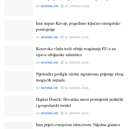
BY
NOVINE.HR
20. SRPNJA 2026.
Iran napao Kuvajt, pogođeno ključno energetsko
postrojenje
BY
NOVINE.HR
19. SRPNJA 2026.
Kosovska vlada traži oštrije reagiranje EU-a na
izjavu srbijanske ministrice
BY
NOVINE.HR
18. SRPNJA 2026.
Njemačka podigla razinu sigurnosne prijetnje zbog
mogućih napada
BY
NOVINE.HR
18. SRPNJA 2026.
Hajdaš Dončić: Hrvatska mora promijeniti politički
i gospodarski model
BY
NOVINE.HR
18. SRPNJA 2026.
Iran prijeti sveopćom ofenzivom: Nijedna granica