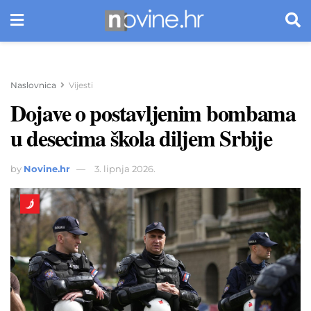
Naslovnica
Vijesti
Dojave o postavljenim bombama
u desecima škola diljem Srbije
by
Novine.hr
3. lipnja 2026.