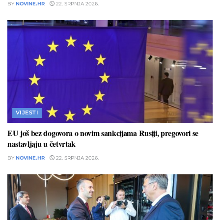
BY
NOVINE.HR
22. SRPNJA 2026.
VIJESTI
EU još bez dogovora o novim sankcijama Rusiji, pregovori se
nastavljaju u četvrtak
BY
NOVINE.HR
22. SRPNJA 2026.