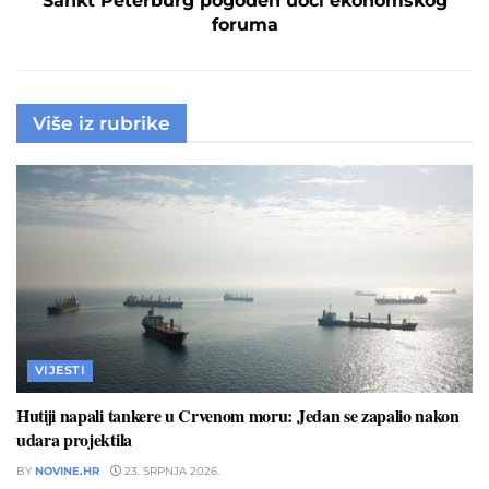
Sankt Peterburg pogođen uoči ekonomskog
foruma
Više iz rubrike
VIJESTI
Hutiji napali tankere u Crvenom moru: Jedan se zapalio nakon
udara projektila
BY
NOVINE.HR
23. SRPNJA 2026.