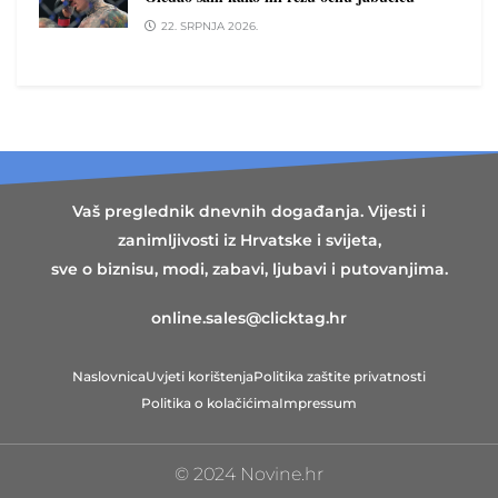
22. SRPNJA 2026.
Vaš preglednik dnevnih događanja. Vijesti i
zanimljivosti iz Hrvatske i svijeta,
sve o biznisu, modi, zabavi, ljubavi i putovanjima.
online.sales@clicktag.hr
Naslovnica
Uvjeti korištenja
Politika zaštite privatnosti
Politika o kolačićima
Impressum
© 2024 Novine.hr