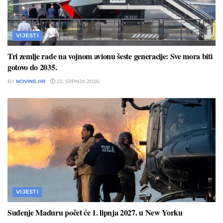
VIJESTI
Tri zemlje rade na vojnom avionu šeste generacije: Sve mora biti
gotovo do 2035.
BY
NOVINE.HR
22. SRPNJA 2026.
VIJESTI
Suđenje Maduru počet će 1. lipnja 2027. u New Yorku