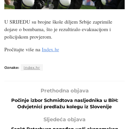
U SRIJEDU su brojne škole diljem Srbije zaprimile
dojave o bombama, što je rezultiralo evakuacijom i
policijskom provjerom.
Pročitajte više na
Index.hr
Oznake:
Index.hr
Prethodna objava
Počinje izbor Schmidtova nasljednika u BiH:
Odvjetnici predlažu kolegu iz Slovenije
Sljedeća objava