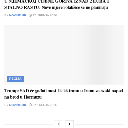
U NJEMAČKOJ CIJENE GORIVA IZNAD 2 EURA I
STALNO RASTU: Nove mjere i olakšice se ne planiraju
BY
NOVINE.HR
22. SRPNJA 2026.
REGIJA
Trump: SAD će gađati most ili elektranu u Iranu za svaki napad
na brod u Hormuzu
BY
NOVINE.HR
22. SRPNJA 2026.