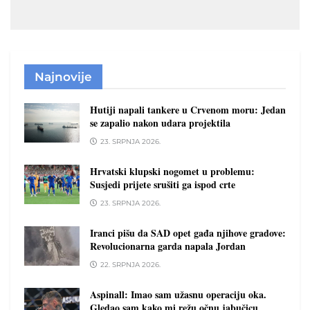
Najnovije
Hutiji napali tankere u Crvenom moru: Jedan
se zapalio nakon udara projektila
23. SRPNJA 2026.
Hrvatski klupski nogomet u problemu:
Susjedi prijete srušiti ga ispod crte
23. SRPNJA 2026.
Iranci pišu da SAD opet gađa njihove gradove:
Revolucionarna garda napala Jordan
22. SRPNJA 2026.
Aspinall: Imao sam užasnu operaciju oka.
Gledao sam kako mi režu očnu jabučicu