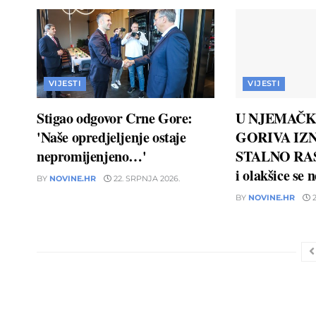
VIJESTI
VIJESTI
Stigao odgovor Crne Gore:
U NJEMAČK
'Naše opredjeljenje ostaje
GORIVA IZN
nepromijenjeno…'
STALNO RAS
i olakšice se 
BY
NOVINE.HR
22. SRPNJA 2026.
BY
NOVINE.HR
2