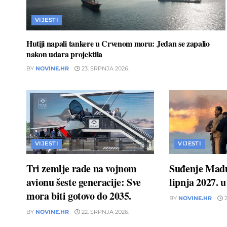
VIJESTI
Hutiji napali tankere u Crvenom moru: Jedan se zapalio
nakon udara projektila
BY
NOVINE.HR
23. SRPNJA 2026.
VIJESTI
VIJESTI
Tri zemlje rade na vojnom
Suđenje Madu
avionu šeste generacije: Sve
lipnja 2027. 
mora biti gotovo do 2035.
BY
NOVINE.HR
2
BY
NOVINE.HR
22. SRPNJA 2026.