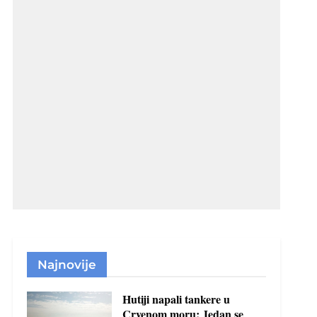
Najnovije
Hutiji napali tankere u
Crvenom moru: Jedan se