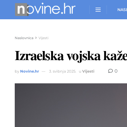
NAS
Naslovnica
Vijesti
Izraelska vojska kaže
0
by
Novine.hr
3. svibnja 2025.
u
Vijesti