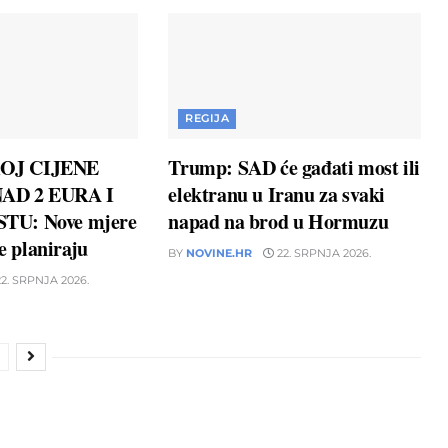
REGIJA
OJ CIJENE
Trump: SAD će gađati most ili
AD 2 EURA I
elektranu u Iranu za svaki
TU: Nove mjere
napad na brod u Hormuzu
ne planiraju
BY
NOVINE.HR
22. SRPNJA 2026.
2. SRPNJA 2026.