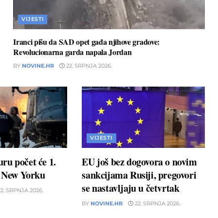
VIJESTI
Iranci pišu da SAD opet gađa njihove gradove:
Revolucionarna garda napala Jordan
BY
NOVINE.HR
22. SRPNJA 2026.
VIJESTI
ru počet će 1.
EU još bez dogovora o novim
u New Yorku
sankcijama Rusiji, pregovori
se nastavljaju u četvrtak
2. SRPNJA 2026.
BY
NOVINE.HR
22. SRPNJA 2026.