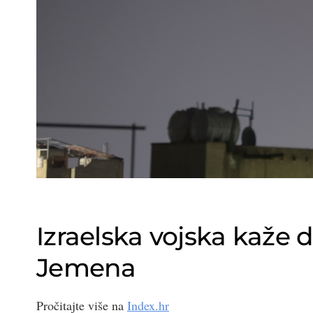
Izraelska vojska kaže da
Jemena
Pročitajte više na
Index.hr