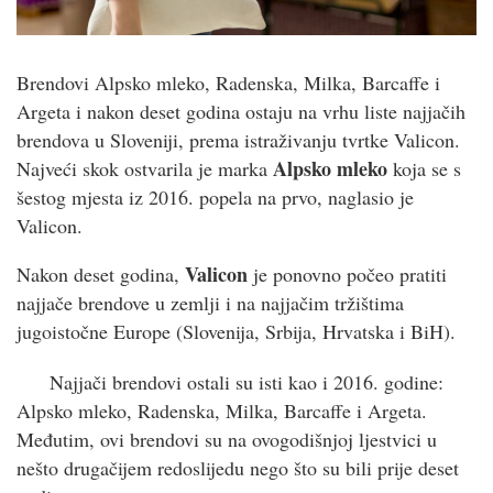
Brendovi Alpsko mleko, Radenska, Milka, Barcaffe i
Argeta i nakon deset godina ostaju na vrhu liste najjačih
brendova u Sloveniji, prema istraživanju tvrtke Valicon.
Alpsko mleko
Najveći skok ostvarila je marka
koja se s
šestog mjesta iz 2016. popela na prvo, naglasio je
Valicon.
Valicon
Nakon deset godina,
je ponovno počeo pratiti
najjače brendove u zemlji i na najjačim tržištima
jugoistočne Europe (Slovenija, Srbija, Hrvatska i BiH).
Najjači brendovi ostali su isti kao i 2016. godine:
Alpsko mleko, Radenska, Milka, Barcaffe i Argeta.
Međutim, ovi brendovi su na ovogodišnjoj ljestvici u
nešto drugačijem redoslijedu nego što su bili prije deset