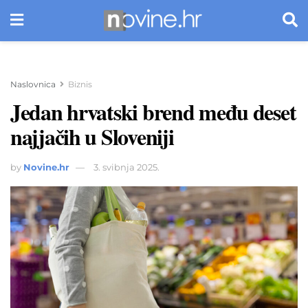
Naslovnica
Biznis
Jedan hrvatski brend među deset
najjačih u Sloveniji
by
Novine.hr
3. svibnja 2025.