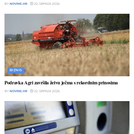
BY
NOVINE.HR
22. SRPNJA 2026.
BIZNIS
Podravka Agri završila žetvu ječma s rekordnim prinosima
BY
NOVINE.HR
22. SRPNJA 2026.