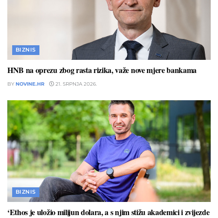
BIZNIS
HNB na oprezu zbog rasta rizika, važe nove mjere bankama
BY
NOVINE.HR
21. SRPNJA 2026.
BIZNIS
‘Ethos je uložio milijun dolara, a s njim stižu akademici i zvijezde