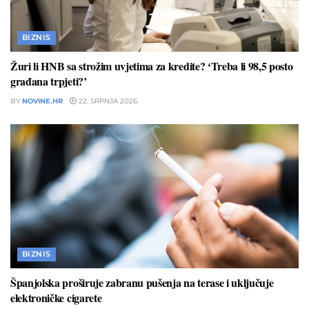
BIZNIS
Žuri li HNB sa strožim uvjetima za kredite? ‘Treba li 98,5 posto
građana trpjeti?’
BY
NOVINE.HR
22. SRPNJA 2026.
BIZNIS
Španjolska proširuje zabranu pušenja na terase i uključuje
elektroničke cigarete