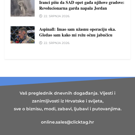
Iranci pišu da SAD opet gađa njihove gradove:
Revolucionarna garda napala Jordan
22. SRPNJA 2026.
Aspinall: Imao sam užasnu operaciju oka.
Gledao sam kako mi režu očnu jabučicu
22. SRPNJA 2026.
Vaš preglednik dnevnih događanja. Vijesti i
zanimljivosti iz Hrvatske i svijeta,
sve o biznisu, modi, zabavi, ljubavi i putovanjima.
online.sales@clicktag.hr