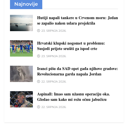
Najnovije
Hutiji napali tankere u Crvenom moru: Jedan
se zapalio nakon udara projektila
23. SRPNJA 2026.
Hrvatski klupski nogomet u problemu:
Susjedi prijete srušiti ga ispod crte
23. SRPNJA 2026.
Iranci pišu da SAD opet gađa njihove gradove:
Revolucionarna garda napala Jordan
22. SRPNJA 2026.
Aspinall: Imao sam užasnu operaciju oka.
Gledao sam kako mi režu očnu jabučicu
22. SRPNJA 2026.