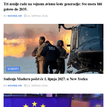
Tri zemlje rade na vojnom avionu šeste generacije: Sve mora biti
gotovo do 2035.
BY
NOVINE.HR
22. SRPNJA 2026.
VIJESTI
Suđenje Maduru počet će 1. lipnja 2027. u New Yorku
BY
NOVINE.HR
22. SRPNJA 2026.