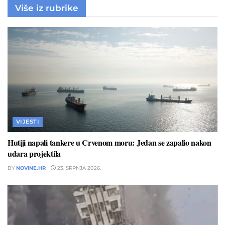
Više iz rubrike
VIJESTI
Hutiji napali tankere u Crvenom moru: Jedan se zapalio nakon
udara projektila
BY
NOVINE.HR
23. SRPNJA 2026.