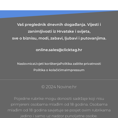
Vaš preglednik dnevnih događanja. Vijesti i
zanimljivosti iz Hrvatske i svijeta,
sve o biznisu, modi, zabavi, ljubavi i putovanjima.
online.sales@clicktag.hr
Naslovnica
Uvjeti korištenja
Politika zaštite privatnosti
Politika o kolačićima
Impressum
© 2024 Novine.hr
Pojedine rubrike mogu donositi sadržaje koji nisu
primjereni osobama mlađim od 18 godina. Osobama
mlađim od 18 godina savjetuje se posjet ovim rubrikama
jedino i samo uz nadzor punoljetne osobe.