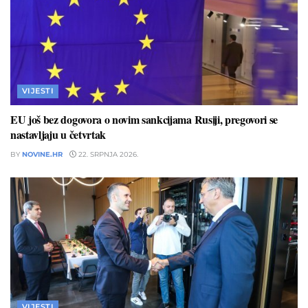
VIJESTI
EU još bez dogovora o novim sankcijama Rusiji, pregovori se
nastavljaju u četvrtak
BY
NOVINE.HR
22. SRPNJA 2026.
VIJESTI