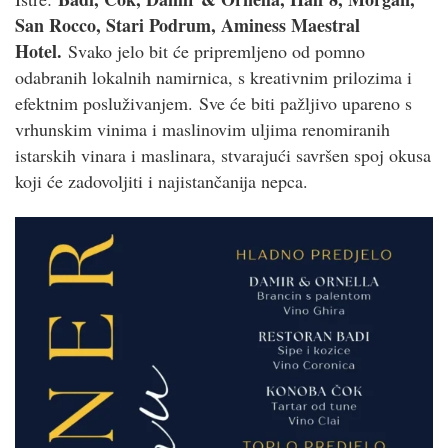
San Rocco, Stari Podrum, Aminess Maestral
Hotel.
Svako jelo bit će pripremljeno od pomno
odabranih lokalnih namirnica, s kreativnim prilozima i
efektnim posluživanjem. Sve će biti pažljivo upareno s
vrhunskim vinima i maslinovim uljima renomiranih
istarskih vinara i maslinara, stvarajući savršen spoj okusa
koji će zadovoljiti i najistančanija nepca.