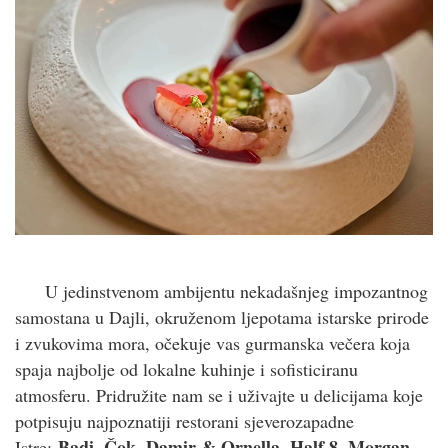
U jedinstvenom ambijentu nekadašnjeg impozantnog
samostana u Dajli, okruženom ljepotama istarske prirode
i zvukovima mora, očekuje vas gurmanska večera koja
spaja najbolje od lokalne kuhinje i sofisticiranu
atmosferu. Pridružite nam se i uživajte u delicijama koje
potpisuju najpoznatiji restorani sjeverozapadne
Badi, Čok, Damir & Ornella, Half 8, Morgan,
Istre: