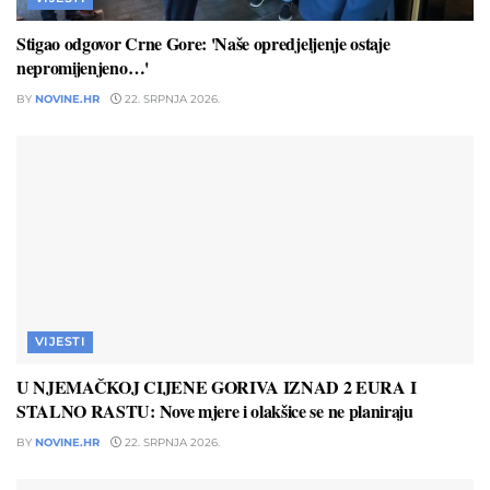
Stigao odgovor Crne Gore: 'Naše opredjeljenje ostaje
nepromijenjeno…'
BY
NOVINE.HR
22. SRPNJA 2026.
VIJESTI
U NJEMAČKOJ CIJENE GORIVA IZNAD 2 EURA I
STALNO RASTU: Nove mjere i olakšice se ne planiraju
BY
NOVINE.HR
22. SRPNJA 2026.