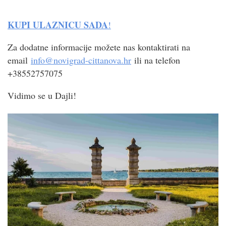
KUPI ULAZNICU SADA
!
Za dodatne informacije možete nas kontaktirati na
email
info@novigrad-cittanova.hr
ili na telefon
+38552757075
Vidimo se u Dajli!