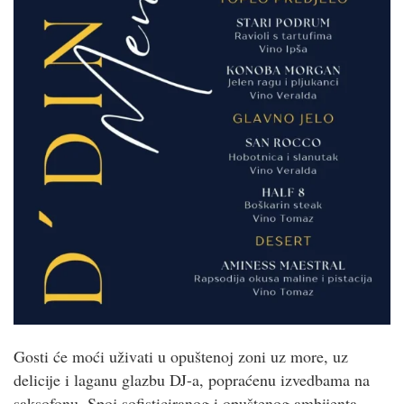
Gosti će moći uživati u opuštenoj zoni uz more, uz
delicije i laganu glazbu DJ-a, popraćenu izvedbama na
saksofonu. Spoj sofisticiranog i opuštenog ambijenta