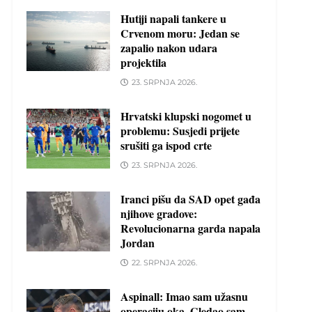
Hutiji napali tankere u
Crvenom moru: Jedan se
zapalio nakon udara
projektila
23. SRPNJA 2026.
Hrvatski klupski nogomet u
problemu: Susjedi prijete
srušiti ga ispod crte
23. SRPNJA 2026.
Iranci pišu da SAD opet gađa
njihove gradove:
Revolucionarna garda napala
Jordan
22. SRPNJA 2026.
Aspinall: Imao sam užasnu
operaciju oka. Gledao sam