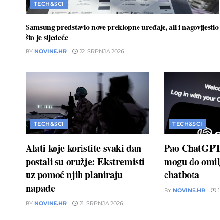
TECH&SCI
Samsung predstavio nove preklopne uređaje, ali i nagovijestio
što je sljedeće
BY
NOVINE.HR
22. SRPNJA 2026.
TECH&SCI
TECH&SCI
Alati koje koristite svaki dan
Pao ChatGPT:
postali su oružje: Ekstremisti
mogu do omil
uz pomoć njih planiraju
chatbota
napade
BY
NOVINE.HR
1
BY
NOVINE.HR
21. SRPNJA 2026.