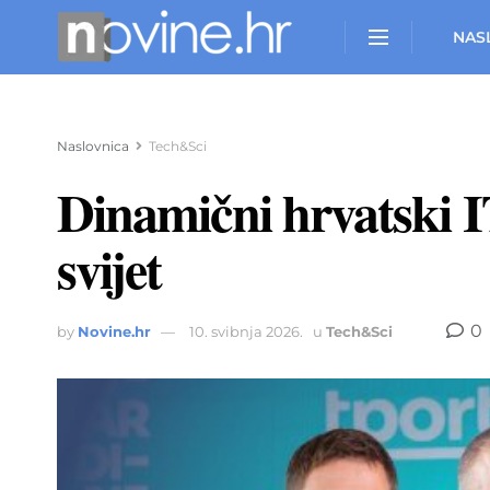
NAS
Naslovnica
Tech&Sci
Dinamični hrvatski I
svijet
0
by
Novine.hr
10. svibnja 2026.
u
Tech&Sci