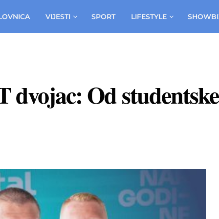
LOVNICA
VIJESTI
SPORT
LIFESTYLE
SHOWBI
T dvojac: Od studentsk