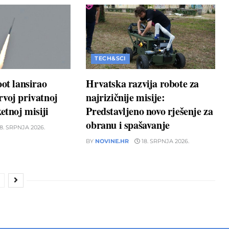
TECH&SCI
oot lansirao
Hrvatska razvija robote za
voj privatnoj
najrizičnije misije:
etnoj misiji
Predstavljeno novo rješenje za
obranu i spašavanje
8. SRPNJA 2026.
BY
NOVINE.HR
18. SRPNJA 2026.