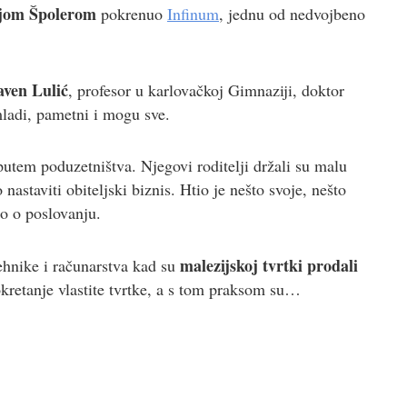
jom Špolerom
pokrenuo
Infinum
, jednu od nedvojbeno
aven Lulić
, profesor u karlovačkoj Gimnaziji, doktor
mladi, pametni i mogu sve.
putem poduzetništva. Njegovi roditelji držali su malu
nastaviti obiteljski biznis. Htio je nešto svoje, nešto
io o poslovanju.
malezijskoj tvrtki prodali
tehnike i računarstva kad su
okretanje vlastite tvrtke, a s tom praksom su…