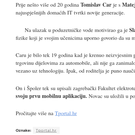
Tomislav Car
Mate
Prije nešto više od 20 godina
je s
najuspješnijih domaćih IT tvrtki novije generacije.
Sl
Na ulazak u poduzetničke vode motivirao ga je
fizike koji je svojim učenicima uporno govorio da su 
Caru je bilo tek 19 godina kad je krenuo neizvjesnim 
trgovinu dijelovima za automobile, ali nije ga zanimalo 
vezano uz tehnologiju. Ipak, od roditelja je puno nauč
On i Špoler tek su upisali zagrebački Fakultet elektro
svoju prvu mobilnu aplikaciju.
Novac su uložili u p
Pročitajte više na
Tportal.hr
Oznake:
Tportal.hr