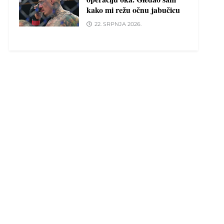
kako mi režu očnu jabučicu
22. SRPNJA 2026.