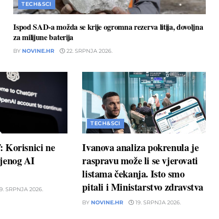
TECH&SCI
Ispod SAD-a možda se krije ogromna rezerva litija, dovoljna
za milijune baterija
BY
NOVINE.HR
22. SRPNJA 2026.
TECH&SCI
 Korisnici ne
Ivanova analiza pokrenula je
jenog AI
raspravu može li se vjerovati
listama čekanja. Isto smo
pitali i Ministarstvo zdravstva
9. SRPNJA 2026.
BY
NOVINE.HR
19. SRPNJA 2026.