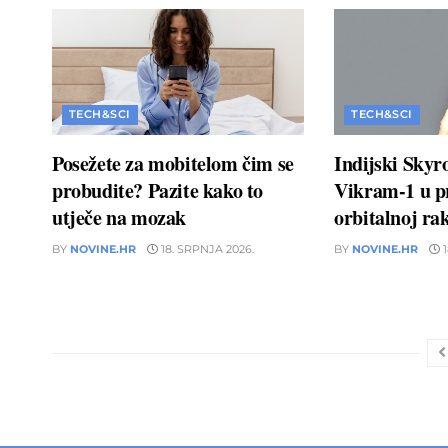
TECH&SCI
TECH&SCI
Posežete za mobitelom čim se
Indijski Skyr
probudite? Pazite kako to
Vikram-1 u pr
utječe na mozak
orbitalnoj rak
BY
NOVINE.HR
18. SRPNJA 2026.
BY
NOVINE.HR
1