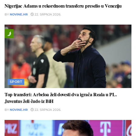
Nigerijac Adams u rekordnom transferu preselio u Veneziju
BY
NOVINE.HR
22. SRPNJA 2026.
SPORT
Top transferi: Arbeloa želi dovesti dva igrača Reala u PL.
Juventus želi čudo iz BiH
BY
NOVINE.HR
22. SRPNJA 2026.