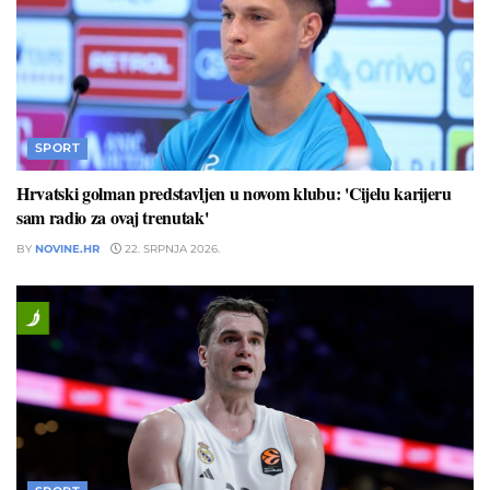
SPORT
Hrvatski golman predstavljen u novom klubu: 'Cijelu karijeru
sam radio za ovaj trenutak'
BY
NOVINE.HR
22. SRPNJA 2026.