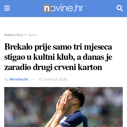
Naslovnica
Sport
Brekalo prije samo tri mjeseca
stigao u kultni klub, a danas je
zaradio drugi crveni karton
by
Novine.hr
10. svibnja 2026.