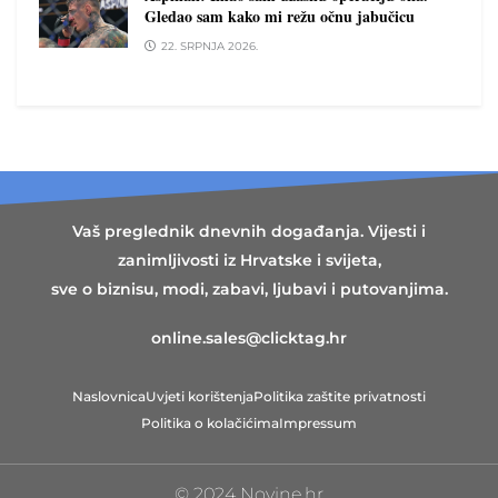
Gledao sam kako mi režu očnu jabučicu
22. SRPNJA 2026.
Vaš preglednik dnevnih događanja. Vijesti i
zanimljivosti iz Hrvatske i svijeta,
sve o biznisu, modi, zabavi, ljubavi i putovanjima.
online.sales@clicktag.hr
Naslovnica
Uvjeti korištenja
Politika zaštite privatnosti
Politika o kolačićima
Impressum
© 2024 Novine.hr