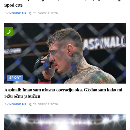
ispod crte
BY
NOVINE.HR
23. SRPNJA 2026.
SPORT
Aspinall: Imao sam užasnu operaciju oka. Gledao sam kako mi
režu očnu jabučicu
BY
NOVINE.HR
22. SRPNJA 2026.