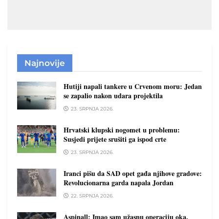
Najnovije
Hutiji napali tankere u Crvenom moru: Jedan
se zapalio nakon udara projektila
23. SRPNJA 2026.
Hrvatski klupski nogomet u problemu:
Susjedi prijete srušiti ga ispod crte
23. SRPNJA 2026.
Iranci pišu da SAD opet gađa njihove gradove:
Revolucionarna garda napala Jordan
22. SRPNJA 2026.
Aspinall: Imao sam užasnu operaciju oka.