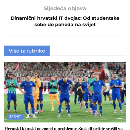
Sljedeća objava
Dinamični hrvatski IT dvojac: Od studentske
sobe do pohoda na svijet
Više iz rubrike
SPORT
Hrvatski klupski nogomet u problemu: Susjedi prijete srušiti ga