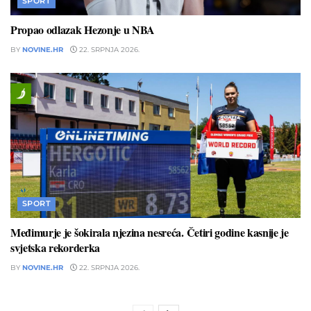
SPORT
Propao odlazak Hezonje u NBA
BY
NOVINE.HR
22. SRPNJA 2026.
SPORT
Međimurje je šokirala njezina nesreća. Četiri godine kasnije je
svjetska rekorderka
BY
NOVINE.HR
22. SRPNJA 2026.