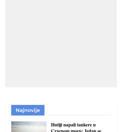
Najnovije
Hutiji napali tankere u
Crvenom moru: Jedan se