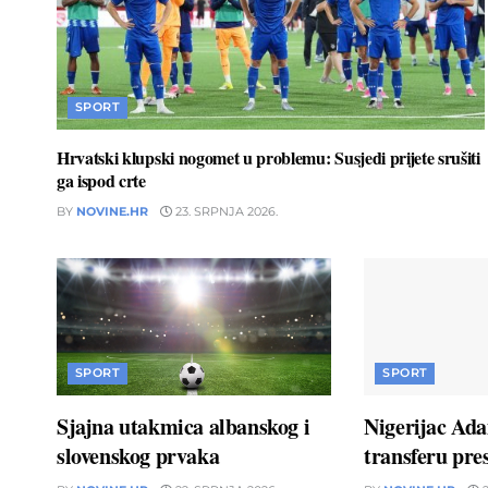
SPORT
Hrvatski klupski nogomet u problemu: Susjedi prijete srušiti
ga ispod crte
BY
NOVINE.HR
23. SRPNJA 2026.
SPORT
SPORT
Sjajna utakmica albanskog i
Nigerijac Ad
slovenskog prvaka
transferu pres