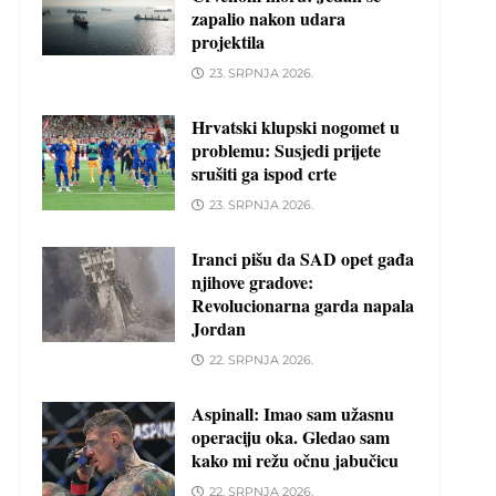
zapalio nakon udara
projektila
23. SRPNJA 2026.
Hrvatski klupski nogomet u
problemu: Susjedi prijete
srušiti ga ispod crte
23. SRPNJA 2026.
Iranci pišu da SAD opet gađa
njihove gradove:
Revolucionarna garda napala
Jordan
22. SRPNJA 2026.
Aspinall: Imao sam užasnu
operaciju oka. Gledao sam
kako mi režu očnu jabučicu
22. SRPNJA 2026.