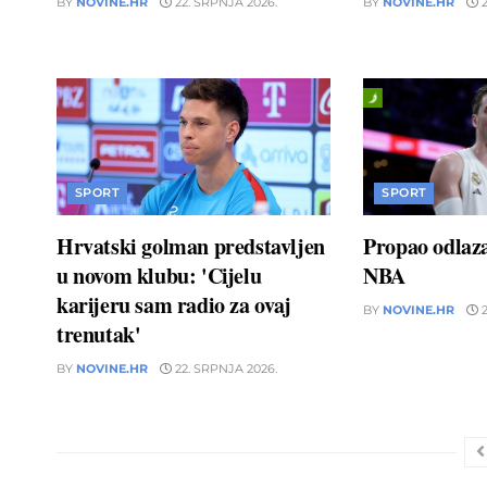
BY
NOVINE.HR
22. SRPNJA 2026.
BY
NOVINE.HR
2
SPORT
SPORT
Hrvatski golman predstavljen
Propao odlaz
u novom klubu: 'Cijelu
NBA
karijeru sam radio za ovaj
BY
NOVINE.HR
2
trenutak'
BY
NOVINE.HR
22. SRPNJA 2026.