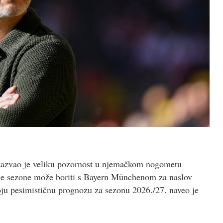
zazvao je veliku pozornost u njemačkom nogometu
će sezone može boriti s Bayern Münchenom za naslov
oju pesimističnu prognozu za sezonu 2026./27. naveo je