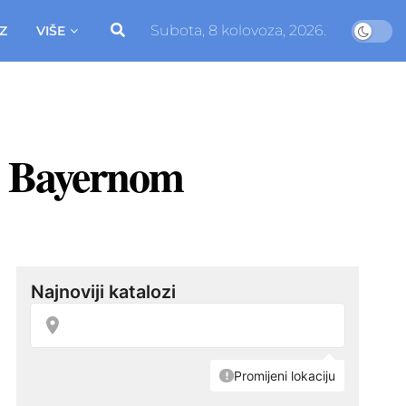
Subota, 8 kolovoza, 2026.
Z
VIŠE
 s Bayernom