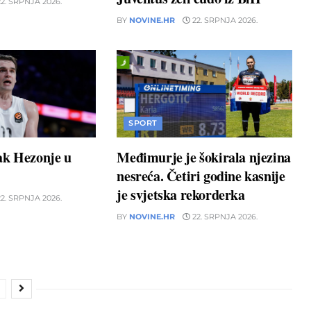
2. SRPNJA 2026.
BY
NOVINE.HR
22. SRPNJA 2026.
SPORT
ak Hezonje u
Međimurje je šokirala njezina
nesreća. Četiri godine kasnije
je svjetska rekorderka
2. SRPNJA 2026.
BY
NOVINE.HR
22. SRPNJA 2026.