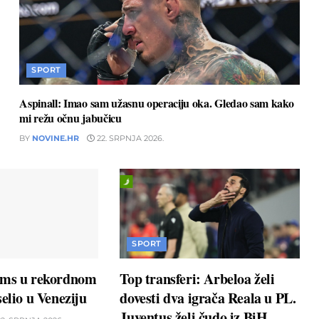
SPORT
Aspinall: Imao sam užasnu operaciju oka. Gledao sam kako
mi režu očnu jabučicu
BY
NOVINE.HR
22. SRPNJA 2026.
SPORT
ams u rekordnom
Top transferi: Arbeloa želi
elio u Veneziju
dovesti dva igrača Reala u PL.
Juventus želi čudo iz BiH