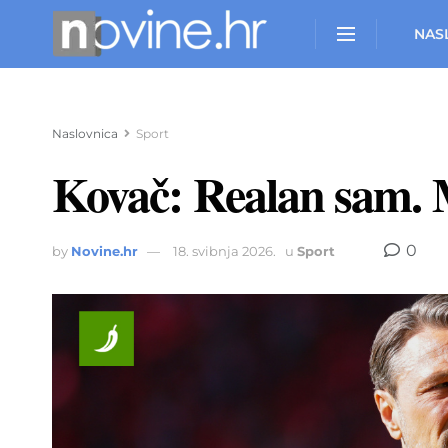
NAS
Naslovnica
Sport
Kovač: Realan sam. 
0
by
Novine.hr
18. svibnja 2026.
u
Sport