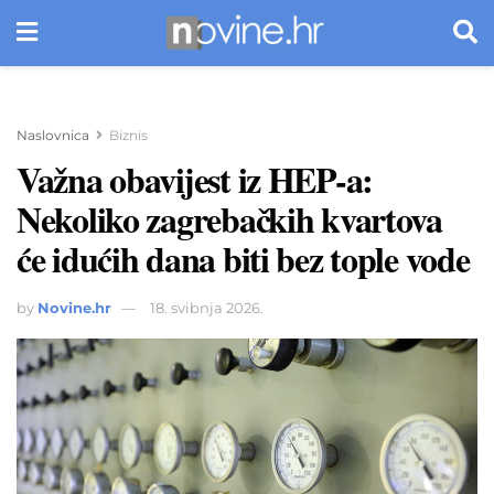
Naslovnica
Biznis
Važna obavijest iz HEP-a:
Nekoliko zagrebačkih kvartova
će idućih dana biti bez tople vode
by
Novine.hr
18. svibnja 2026.