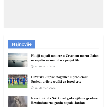
Najnovije
Hutiji napali tankere u Crvenom moru: Jedan
se zapalio nakon udara projektila
23. SRPNJA 2026.
Hrvatski klupski nogomet u problemu:
Susjedi prijete srušiti ga ispod crte
23. SRPNJA 2026.
Iranci pišu da SAD opet gađa njihove gradove:
Revolucionarna garda napala Jordan