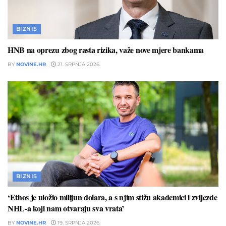
BIZNIS
HNB na oprezu zbog rasta rizika, važe nove mjere bankama
BY
NOVINE.HR
21. SRPNJA 2026.
BIZNIS
‘Ethos je uložio milijun dolara, a s njim stižu akademici i zvijezde
NHL-a koji nam otvaraju sva vrata’
BY
NOVINE.HR
19. SRPNJA 2026.