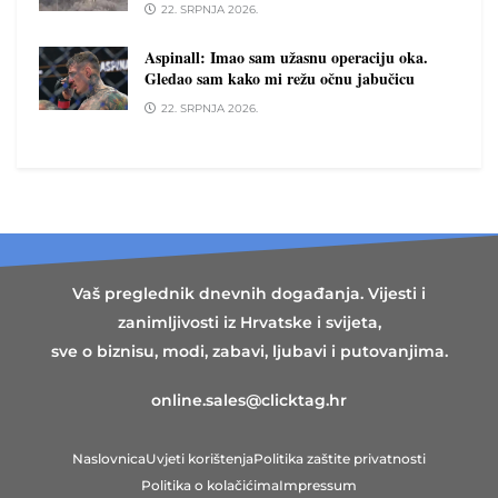
22. SRPNJA 2026.
Aspinall: Imao sam užasnu operaciju oka.
Gledao sam kako mi režu očnu jabučicu
22. SRPNJA 2026.
Vaš preglednik dnevnih događanja. Vijesti i
zanimljivosti iz Hrvatske i svijeta,
sve o biznisu, modi, zabavi, ljubavi i putovanjima.
online.sales@clicktag.hr
Naslovnica
Uvjeti korištenja
Politika zaštite privatnosti
Politika o kolačićima
Impressum