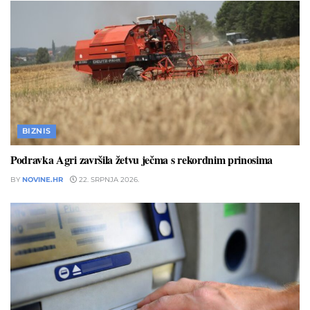
BIZNIS
Podravka Agri završila žetvu ječma s rekordnim prinosima
BY
NOVINE.HR
22. SRPNJA 2026.