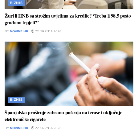
BIZNIS
Žuri li HNB sa strožim uvjetima za kredite? ‘Treba li 98,5 posto
građana trpjeti?’
BY
NOVINE.HR
22. SRPNJA 2026.
BIZNIS
Španjolska proširuje zabranu pušenja na terase i uključuje
elektroničke cigarete
BY
NOVINE.HR
22. SRPNJA 2026.