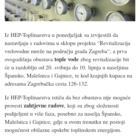
Iz HEP-Toplinarstva u ponedjeljak su izvijestili da
nastavljaju s radovima u sklopu projekta “Revitalizacija
vrelovodne mreže na području grada Zagreba“, a prva
tople vode
ovogodišnja obustava
zbog revitalizacije bit
će u razdoblju od 20. svibnja do 10. lipnja u naseljima
Špansko, Malešnica i Gajnice, te kod krajnjih kupaca na
adresama Zagrebačka cesta 126-132.
Iz HEP-Toplinarstva ističu da bez obustava nije moguće
zahtjevne radove
provesti
, koji su zbog složenosti
podijeljeni u više faza, posebno za naselja Špansko,
Malešnica i Gajnice, gdje u ovom trenutku ne postoji
mogućnost obilazne opskrbe toplinskom energijom.