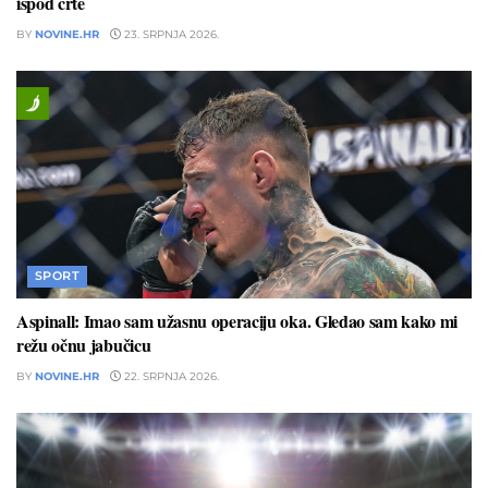
ispod crte
BY
NOVINE.HR
23. SRPNJA 2026.
SPORT
Aspinall: Imao sam užasnu operaciju oka. Gledao sam kako mi
režu očnu jabučicu
BY
NOVINE.HR
22. SRPNJA 2026.