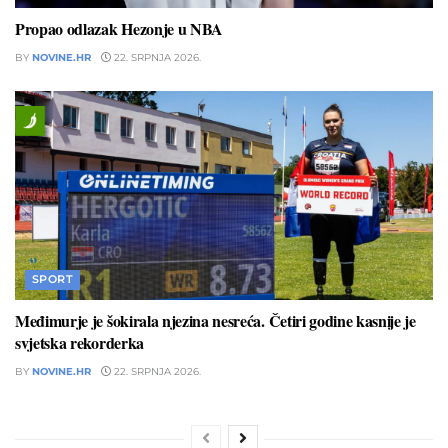
Propao odlazak Hezonje u NBA
BY
NOVINE.HR
22. SRPNJA 2026.
SPORT
Međimurje je šokirala njezina nesreća. Četiri godine kasnije je
svjetska rekorderka
BY
NOVINE.HR
22. SRPNJA 2026.