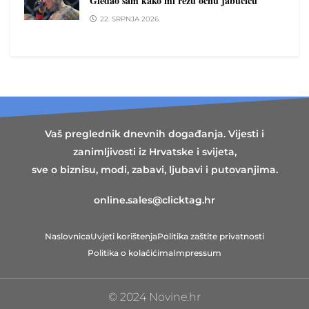
Gledao sam kako mi režu očnu jabučicu
22. SRPNJA 2026.
Vaš preglednik dnevnih događanja. Vijesti i
zanimljivosti iz Hrvatske i svijeta,
sve o biznisu, modi, zabavi, ljubavi i putovanjima.
online.sales@clicktag.hr
Naslovnica
Uvjeti korištenja
Politika zaštite privatnosti
Politika o kolačićima
Impressum
© 2024 Novine.hr