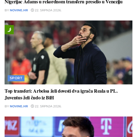
Nigerijac Adams u rekordnom transferu preselio u Veneziju
BY
NOVINE.HR
22. SRPNJA 2026.
SPORT
Top transferi: Arbeloa želi dovesti dva igrača Reala u PL.
Juventus želi čudo iz BiH
BY
NOVINE.HR
22. SRPNJA 2026.