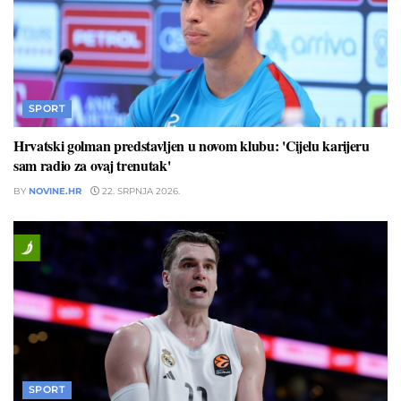
SPORT
Hrvatski golman predstavljen u novom klubu: 'Cijelu karijeru
sam radio za ovaj trenutak'
BY
NOVINE.HR
22. SRPNJA 2026.
SPORT