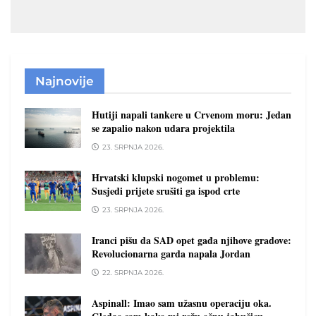
Najnovije
Hutiji napali tankere u Crvenom moru: Jedan
se zapalio nakon udara projektila
23. SRPNJA 2026.
Hrvatski klupski nogomet u problemu:
Susjedi prijete srušiti ga ispod crte
23. SRPNJA 2026.
Iranci pišu da SAD opet gađa njihove gradove:
Revolucionarna garda napala Jordan
22. SRPNJA 2026.
Aspinall: Imao sam užasnu operaciju oka.