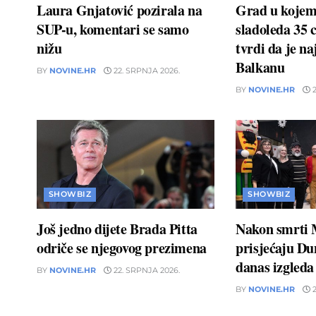
Laura Gnjatović pozirala na
Grad u kojem 
SUP-u, komentari se samo
sladoleda 35 
nižu
tvrdi da je naj
Balkanu
BY
NOVINE.HR
22. SRPNJA 2026.
BY
NOVINE.HR
2
SHOWBIZ
SHOWBIZ
Još jedno dijete Brada Pitta
Nakon smrti 
odriče se njegovog prezimena
prisjećaju D
danas izgleda
BY
NOVINE.HR
22. SRPNJA 2026.
BY
NOVINE.HR
2