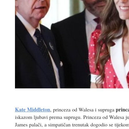
Kate Middleton
princ
, princeza od Walesa i supruga
iskazom ljubavi prema suprugu. Princeza od Walesa juč
James palači, a simpatičan trenutak dogodio se tijek