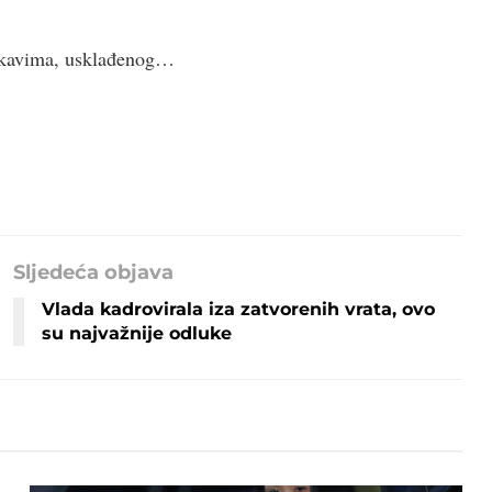
rukavima, usklađenog…
Sljedeća objava
Vlada kadrovirala iza zatvorenih vrata, ovo
su najvažnije odluke