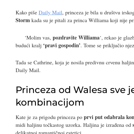
Kako piše
Daily Mail
, princeza je bila u društvu irsk
Storm
kada su je pitali za princa Williama koji nije p
pozdravite Williama
‘Molim vas,
‘, rekao je glaz
‘pravi gospodin’
budući kralj
. Tome se priključio nje
Tada se Cathrine, koja je nosila predivnu crvenu haljin
Daily Mail.
Princeza od Walesa sve 
kombinacijom
prvi put odabrala ko
Kate je za prigodu princeza po
midi haljinu točkastog uzorka. Haljina je izrađena od
delikatnoj romantičnoj estetici.