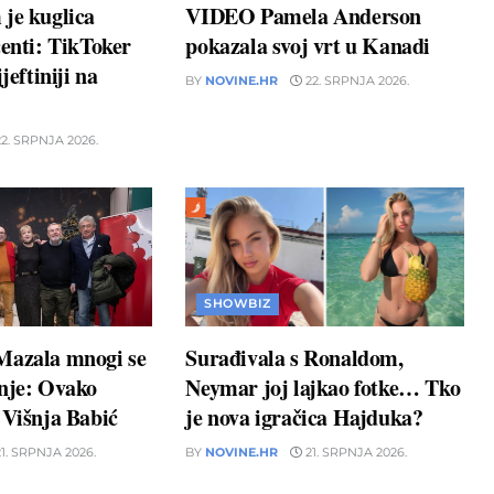
je kuglica
VIDEO Pamela Anderson
centi: TikToker
pokazala svoj vrt u Kanadi
jeftiniji na
BY
NOVINE.HR
22. SRPNJA 2026.
2. SRPNJA 2026.
SHOWBIZ
Mazala mnogi se
Surađivala s Ronaldom,
unje: Ovako
Neymar joj lajkao fotke… Tko
 Višnja Babić
je nova igračica Hajduka?
1. SRPNJA 2026.
BY
NOVINE.HR
21. SRPNJA 2026.