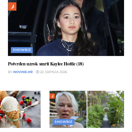
SHOWBIZ
Potvrđen uzrok smrti Kaylee Hottle (18)
BY
NOVINE.HR
22. SRPNJA 2026.
SHOWBIZ