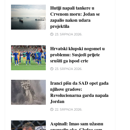
Hutiji napali tankere u
Crvenom moru: Jedan se
zapalio nakon udara
projektila
23. SRPNJA 2026.
Hrvatski klupski nogomet u
problemu: Susjedi prijete
srušiti ga ispod crte
23. SRPNJA 2026.
Iranci pišu da SAD opet gađa
njihove gradove:
Revolucionarna garda napala
Jordan
22. SRPNJA 2026.
Aspinall: Imao sam užasnu
operaciju oka. Gledao sam