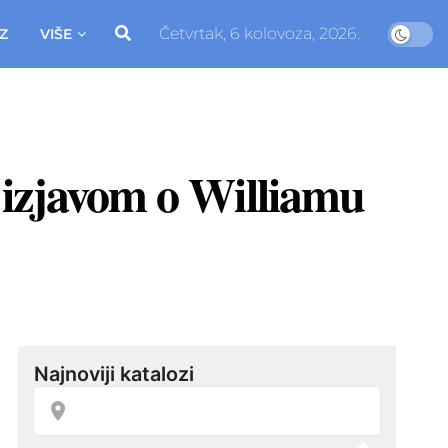
Četvrtak, 6 kolovoza, 2026.
Z
VIŠE
 izjavom o Williamu