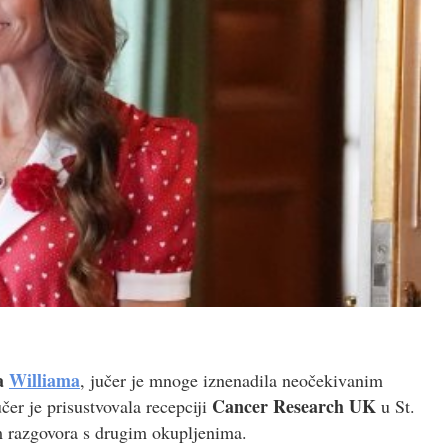
a
Williama
, jučer je mnoge iznenadila neočekivanim
Cancer Research UK
er je prisustvovala recepciji
u St.
om razgovora s drugim okupljenima.