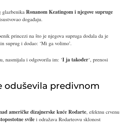
Ronanom Keatingom i njegove supruge
og glazbenika
risustvovao događaju.
benik princezi na što je njegova supruga dodala da je
zin suprug i dodao: ‘Mi ga volimo’.
I ja također
u, nasmijala i odgovorila im: ‘
‘, prenosi
je oduševila predivnom
mad američke dizajnerske kuće Rodarte
, efektnu crvenu
stopostotne svile
i odražava Rodarteovu sklonost