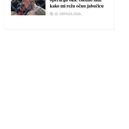
kako mi režu očnu jabučicu
22. SRPNJA 2026.