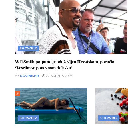
SHOWBIZ
Will Smith potpuno je oduševljen Hrvatskom, poručio:
‘Veselim se ponovnom dolasku’
BY
NOVINE.HR
22. SRPNJA 2026.
SHOWBIZ
SHOWBIZ