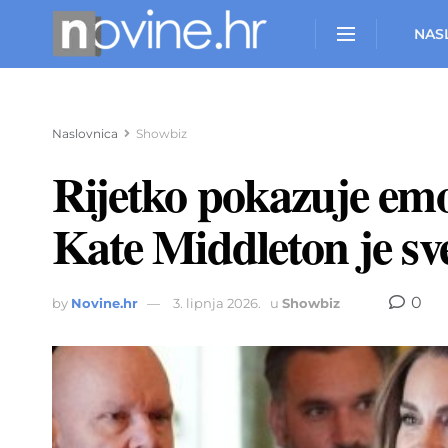
NAS
Naslovnica
Showbiz
Rijetko pokazuje emo
Kate Middleton je sve
0
by
Novine.hr
3. lipnja 2026.
u
Showbiz