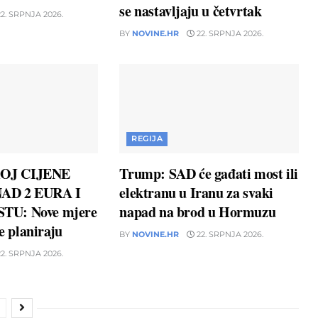
se nastavljaju u četvrtak
2. SRPNJA 2026.
BY
NOVINE.HR
22. SRPNJA 2026.
REGIJA
OJ CIJENE
Trump: SAD će gađati most ili
AD 2 EURA I
elektranu u Iranu za svaki
TU: Nove mjere
napad na brod u Hormuzu
ne planiraju
BY
NOVINE.HR
22. SRPNJA 2026.
2. SRPNJA 2026.