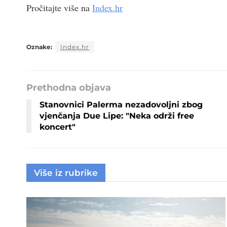
Pročitajte više na
Index.hr
Oznake:
Index.hr
Prethodna objava
Stanovnici Palerma nezadovoljni zbog
vjenčanja Due Lipe: "Neka održi free
koncert"
Više iz rubrike