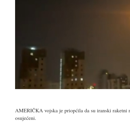
AMERIČKA vojska je priopćila da su iranski raketni n
osujećeni.