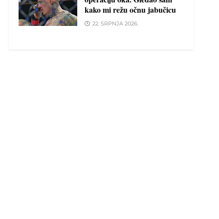
kako mi režu očnu jabučicu
22. SRPNJA 2026.