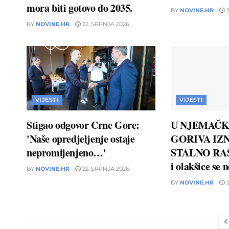
mora biti gotovo do 2035.
BY
NOVINE.HR
2
BY
NOVINE.HR
22. SRPNJA 2026.
VIJESTI
VIJESTI
Stigao odgovor Crne Gore:
U NJEMAČK
'Naše opredjeljenje ostaje
GORIVA IZN
nepromijenjeno…'
STALNO RAS
i olakšice se 
BY
NOVINE.HR
22. SRPNJA 2026.
BY
NOVINE.HR
2