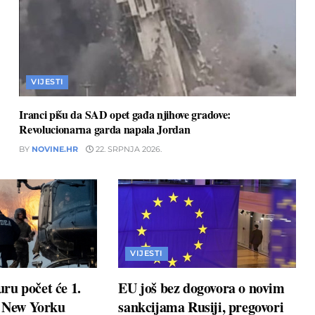
VIJESTI
Iranci pišu da SAD opet gađa njihove gradove:
Revolucionarna garda napala Jordan
BY
NOVINE.HR
22. SRPNJA 2026.
VIJESTI
ru počet će 1.
EU još bez dogovora o novim
u New Yorku
sankcijama Rusiji, pregovori