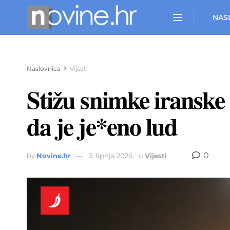
NAS
Naslovnica
Vijesti
Stižu snimke iransk
da je je*eno lud
0
by
Novine.hr
3. lipnja 2026.
u
Vijesti