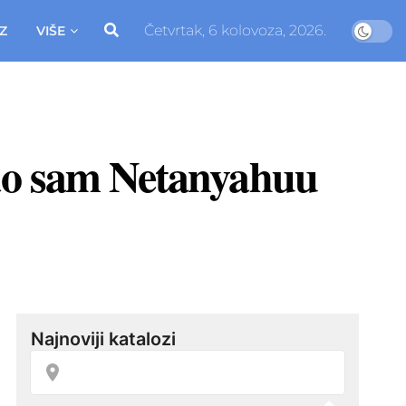
Četvrtak, 6 kolovoza, 2026.
Z
VIŠE
kao sam Netanyahuu