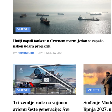
VIJESTI
Hutiji napali tankere u Crvenom moru: Jedan se zapalio
nakon udara projektila
BY
NOVINE.HR
23. SRPNJA 2026.
VIJESTI
VIJESTI
Tri zemlje rade na vojnom
Suđenje Madu
avionu šeste generacije: Sve
lipnja 2027. 