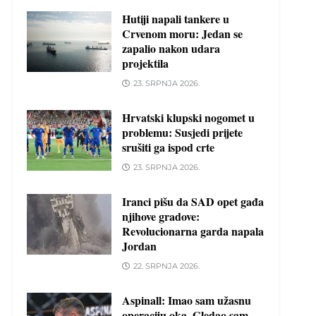
Hutiji napali tankere u
Crvenom moru: Jedan se
zapalio nakon udara
projektila
23. SRPNJA 2026.
Hrvatski klupski nogomet u
problemu: Susjedi prijete
srušiti ga ispod crte
23. SRPNJA 2026.
Iranci pišu da SAD opet gađa
njihove gradove:
Revolucionarna garda napala
Jordan
22. SRPNJA 2026.
Aspinall: Imao sam užasnu
operaciju oka. Gledao sam