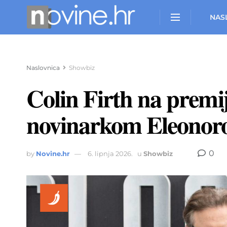
NAS
Naslovnica
Showbiz
Colin Firth na premi
novinarkom Eleono
0
by
Novine.hr
6. lipnja 2026.
u
Showbiz