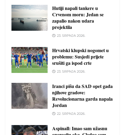
Hutiji napali tankere u
Crvenom moru: Jedan se
zapalio nakon udara
projektila
23. SRPNJA 2026.
Hrvatski klupski nogomet u
problemu: Susjedi prijete
srušiti ga ispod crte
23. SRPNJA 2026.
Iranci pišu da SAD opet gađa
njihove gradove:
Revolucionarna garda napala
Jordan
22. SRPNJA 2026.
Aspinall: Imao sam užasnu
operaciju oka. Gledao sam