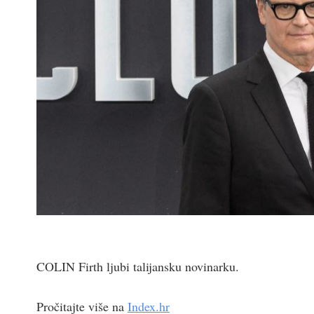
COLIN Firth ljubi talijansku novinarku.
Pročitajte više na
Index.hr