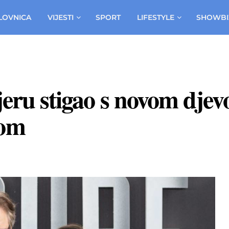
LOVNICA
VIJESTI
SPORT
LIFESTYLE
SHOWBI
jeru stigao s novom djev
rom