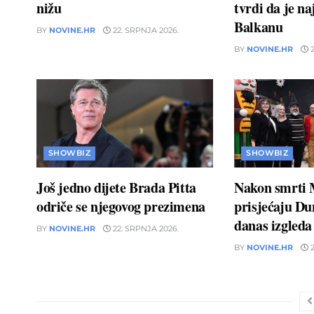
nižu
tvrdi da je naj
Balkanu
BY
NOVINE.HR
22. SRPNJA 2026.
BY
NOVINE.HR
2
SHOWBIZ
SHOWBIZ
Još jedno dijete Brada Pitta
Nakon smrti 
odriče se njegovog prezimena
prisjećaju D
danas izgleda
BY
NOVINE.HR
22. SRPNJA 2026.
BY
NOVINE.HR
2