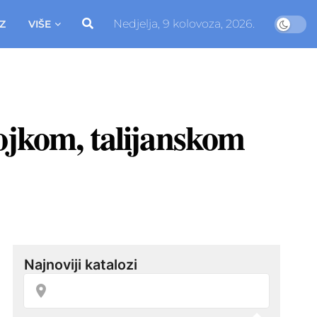
Nedjelja, 9 kolovoza, 2026.
Z
VIŠE
ojkom, talijanskom