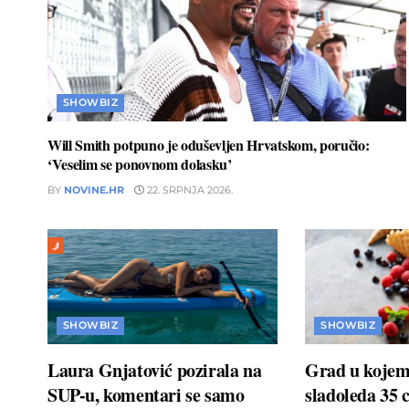
SHOWBIZ
Will Smith potpuno je oduševljen Hrvatskom, poručio:
‘Veselim se ponovnom dolasku’
BY
NOVINE.HR
22. SRPNJA 2026.
SHOWBIZ
SHOWBIZ
Laura Gnjatović pozirala na
Grad u kojem 
SUP-u, komentari se samo
sladoleda 35 