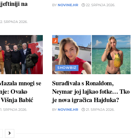
jeftiniji na
BY
NOVINE.HR
22. SRPNJA 2026.
2. SRPNJA 2026.
SHOWBIZ
Mazala mnogi se
Surađivala s Ronaldom,
unje: Ovako
Neymar joj lajkao fotke… Tko
 Višnja Babić
je nova igračica Hajduka?
1. SRPNJA 2026.
BY
NOVINE.HR
21. SRPNJA 2026.