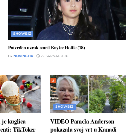
SHOWBIZ
Potvrđen uzrok smrti Kaylee Hottle (18)
BY
NOVINE.HR
22. SRPNJA 2026.
SHOWBIZ
je kuglica
VIDEO Pamela Anderson
centi: TikToker
pokazala svoj vrt u Kanadi