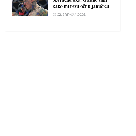
kako mi režu očnu jabučicu
22. SRPNJA 2026.