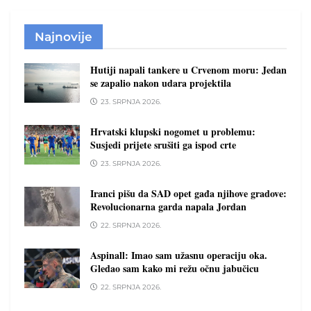
Najnovije
Hutiji napali tankere u Crvenom moru: Jedan
se zapalio nakon udara projektila
23. SRPNJA 2026.
Hrvatski klupski nogomet u problemu:
Susjedi prijete srušiti ga ispod crte
23. SRPNJA 2026.
Iranci pišu da SAD opet gađa njihove gradove:
Revolucionarna garda napala Jordan
22. SRPNJA 2026.
Aspinall: Imao sam užasnu operaciju oka.
Gledao sam kako mi režu očnu jabučicu
22. SRPNJA 2026.