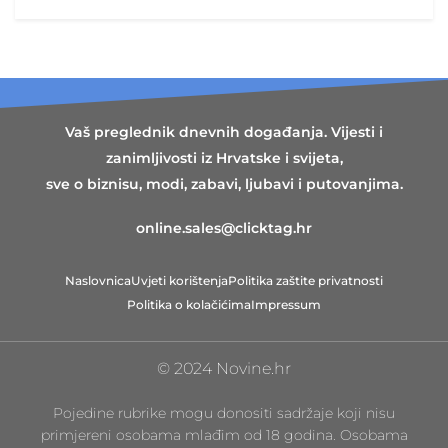
Vaš preglednik dnevnih događanja. Vijesti i
zanimljivosti iz Hrvatske i svijeta,
sve o biznisu, modi, zabavi, ljubavi i putovanjima.
online.sales@clicktag.hr
Naslovnica
Uvjeti korištenja
Politika zaštite privatnosti
Politika o kolačićima
Impressum
© 2024 Novine.hr
Pojedine rubrike mogu donositi sadržaje koji nisu
primjereni osobama mlađim od 18 godina. Osobama