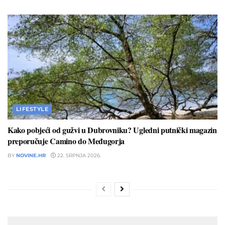
LIFESTYLE
Kako pobjeći od gužvi u Dubrovniku? Ugledni putnički magazin
preporučuje Camino do Međugorja
BY
NOVINE.HR
22. SRPNJA 2026.