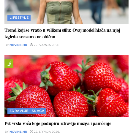
LIFESTYLE
Trend koji se vratio u velikom stilu: Ovaj model hlača na njoj
izgleda sve samo ne obično
BY
NOVINE.HR
22. SRPNJA 2026.
ZDRAVLJE I SNAGA
Pet vrsta voća koje podupiru zdravlje mozga i pamćenje
BY
NOVINE.HR
22. SRPNJA 2026.