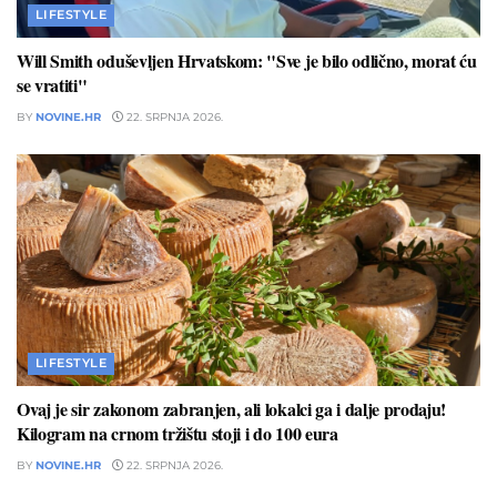
LIFESTYLE
Will Smith oduševljen Hrvatskom: "Sve je bilo odlično, morat ću
se vratiti"
BY
NOVINE.HR
22. SRPNJA 2026.
LIFESTYLE
Ovaj je sir zakonom zabranjen, ali lokalci ga i dalje prodaju!
Kilogram na crnom tržištu stoji i do 100 eura
BY
NOVINE.HR
22. SRPNJA 2026.