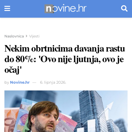
Naslovnica
Vijesti
Nekim obrtnicima davanja rastu
do 80%: 'Ovo nije ljutnja, ovo je
očaj'
by
Novine.hr
6. lipnja 2026.