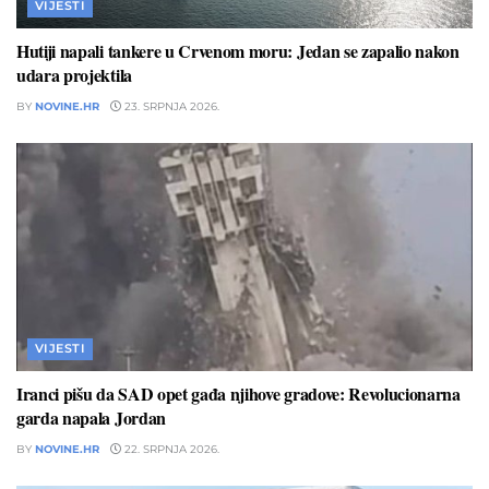
VIJESTI
Hutiji napali tankere u Crvenom moru: Jedan se zapalio nakon
udara projektila
BY
NOVINE.HR
23. SRPNJA 2026.
VIJESTI
Iranci pišu da SAD opet gađa njihove gradove: Revolucionarna
garda napala Jordan
BY
NOVINE.HR
22. SRPNJA 2026.