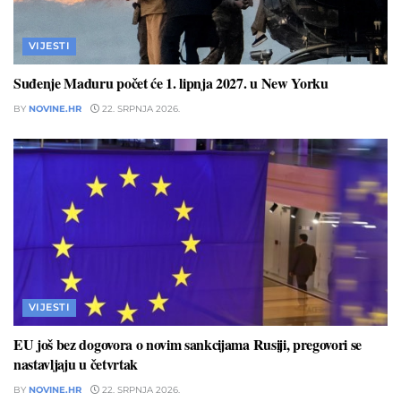
VIJESTI
Suđenje Maduru počet će 1. lipnja 2027. u New Yorku
BY
NOVINE.HR
22. SRPNJA 2026.
VIJESTI
EU još bez dogovora o novim sankcijama Rusiji, pregovori se
nastavljaju u četvrtak
BY
NOVINE.HR
22. SRPNJA 2026.