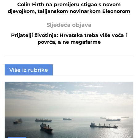
Colin Firth na premijeru stigao s novom
djevojkom, talijanskom novinarkom Eleonorom
Sljedeća objava
Prijatelji životinja: Hrvatska treba više voća i
povrća, a ne megafarme
Više iz rubrike