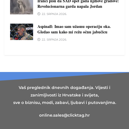
Iranci pišu da SAD opet gađa njihove gradove:
Revolucionarna garda napala Jordan
22. SRPNJA 2026.
Aspinall: Imao sam užasnu operaciju oka.
Gledao sam kako mi režu očnu jabučicu
22. SRPNJA 2026.
Vaš preglednik dnevnih događanja. Vijesti i
zanimljivosti iz Hrvatske i svijeta,
sve o biznisu, modi, zabavi, ljubavi i putovanjima.
online.sales@clicktag.hr