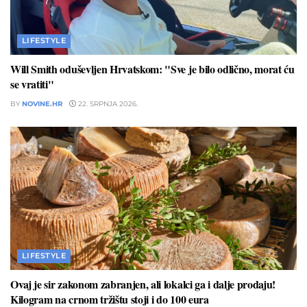
LIFESTYLE
Will Smith oduševljen Hrvatskom: "Sve je bilo odlično, morat ću
se vratiti"
BY
NOVINE.HR
22. SRPNJA 2026.
LIFESTYLE
Ovaj je sir zakonom zabranjen, ali lokalci ga i dalje prodaju!
Kilogram na crnom tržištu stoji i do 100 eura