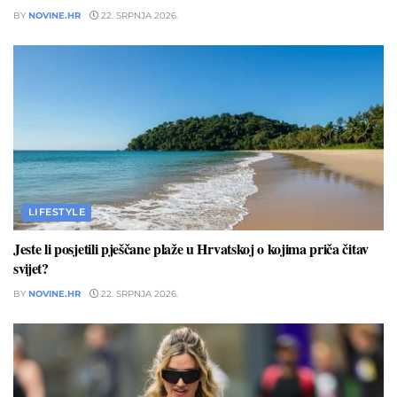
BY
NOVINE.HR
22. SRPNJA 2026.
LIFESTYLE
Jeste li posjetili pješčane plaže u Hrvatskoj o kojima priča čitav
svijet?
BY
NOVINE.HR
22. SRPNJA 2026.