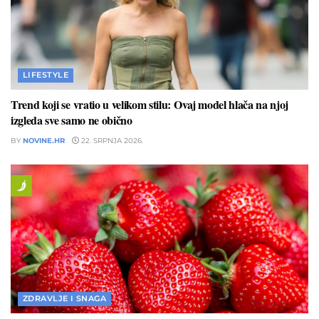
LIFESTYLE
Trend koji se vratio u velikom stilu: Ovaj model hlača na njoj
izgleda sve samo ne obično
BY
NOVINE.HR
22. SRPNJA 2026.
ZDRAVLJE I SNAGA