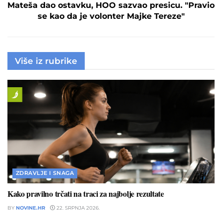
Mateša dao ostavku, HOO sazvao presicu. "Pravio
se kao da je volonter Majke Tereze"
Više iz rubrike
ZDRAVLJE I SNAGA
Kako pravilno trčati na traci za najbolje rezultate
BY
NOVINE.HR
22. SRPNJA 2026.