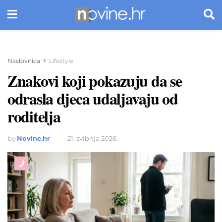
Naslovnica
Lifestyle
Znakovi koji pokazuju da se
odrasla djeca udaljavaju od
roditelja
by
Novine.hr
21. svibnja 2026.