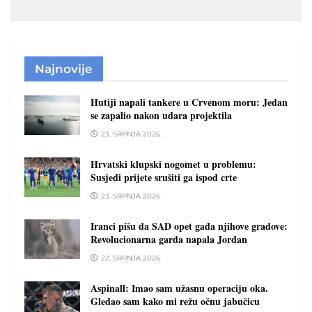
Najnovije
Hutiji napali tankere u Crvenom moru: Jedan
se zapalio nakon udara projektila
23. SRPNJA 2026.
Hrvatski klupski nogomet u problemu:
Susjedi prijete srušiti ga ispod crte
23. SRPNJA 2026.
Iranci pišu da SAD opet gađa njihove gradove:
Revolucionarna garda napala Jordan
22. SRPNJA 2026.
Aspinall: Imao sam užasnu operaciju oka.
Gledao sam kako mi režu očnu jabučicu