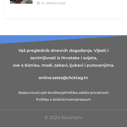
22. SRPNJA 2026.
Vaš preglednik dnevnih događanja. Vijesti i
zanimljivosti iz Hrvatske i svijeta,
sve o biznisu, modi, zabavi, ljubavi i putovanjima.
online.sales@clicktag.hr
Naslovnica
Uvjeti korištenja
Politika zaštite privatnosti
Politika o kolačićima
Impressum
© 2024 Novine.hr