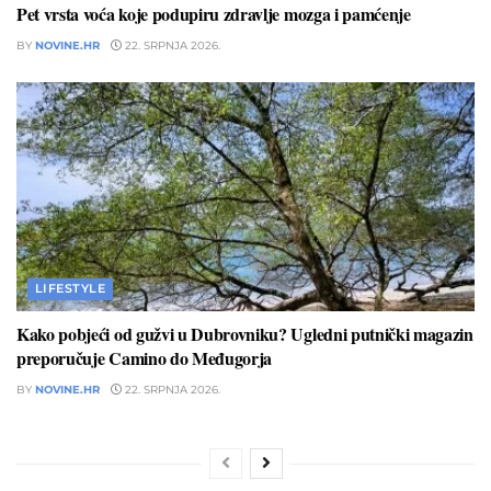
Pet vrsta voća koje podupiru zdravlje mozga i pamćenje
BY
NOVINE.HR
22. SRPNJA 2026.
LIFESTYLE
Kako pobjeći od gužvi u Dubrovniku? Ugledni putnički magazin
preporučuje Camino do Međugorja
BY
NOVINE.HR
22. SRPNJA 2026.