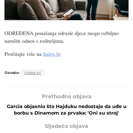
ODREĐENA ponašanja odrasle djece mogu ozbiljno
narušiti odnos s roditeljima.
Pročitajte više na
Index.hr
Oznake:
Index.hr
Prethodna objava
Garcia objasnio što Hajduku nedostaje da uđe u
borbu s Dinamom za prvaka: 'Oni su stroj'
Sljedeća objava