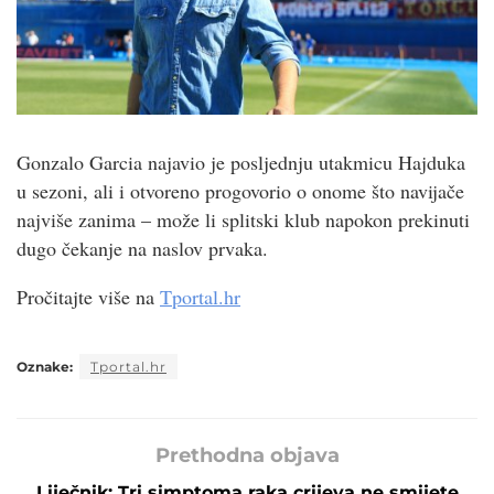
Gonzalo Garcia najavio je posljednju utakmicu Hajduka
u sezoni, ali i otvoreno progovorio o onome što navijače
najviše zanima – može li splitski klub napokon prekinuti
dugo čekanje na naslov prvaka.
Pročitajte više na
Tportal.hr
Oznake:
Tportal.hr
Prethodna objava
Liječnik: Tri simptoma raka crijeva ne smijete