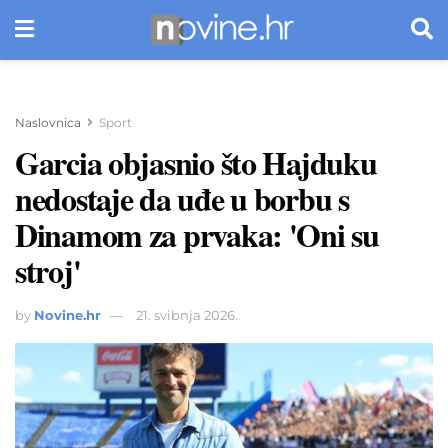
Naslovnica
Sport
Garcia objasnio što Hajduku
nedostaje da uđe u borbu s
Dinamom za prvaka: 'Oni su
stroj'
by
Novine.hr
21. svibnja 2026.