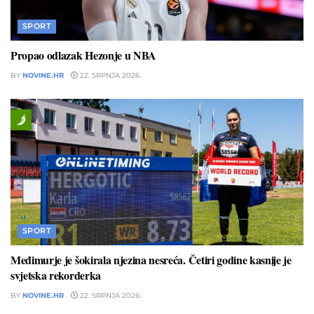
SPORT
Propao odlazak Hezonje u NBA
BY
NOVINE.HR
22. SRPNJA 2026.
SPORT
Međimurje je šokirala njezina nesreća. Četiri godine kasnije je
svjetska rekorderka
BY
NOVINE.HR
22. SRPNJA 2026.