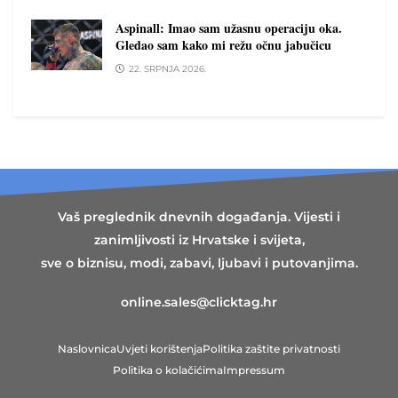
Aspinall: Imao sam užasnu operaciju oka.
Gledao sam kako mi režu očnu jabučicu
22. SRPNJA 2026.
Vaš preglednik dnevnih događanja. Vijesti i
zanimljivosti iz Hrvatske i svijeta,
sve o biznisu, modi, zabavi, ljubavi i putovanjima.
online.sales@clicktag.hr
Naslovnica
Uvjeti korištenja
Politika zaštite privatnosti
Politika o kolačićima
Impressum