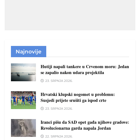
Najnovije
Hutiji napali tankere u Crvenom moru: Jedan
se zapalio nakon udara projektila
23. SRPNJA 2026.
Hrvatski klupski nogomet u problemu:
Susjedi prijete srušiti ga ispod crte
23. SRPNJA 2026.
Iranci pišu da SAD opet gađa njihove gradove:
Revolucionarna garda napala Jordan
22. SRPNJA 2026.