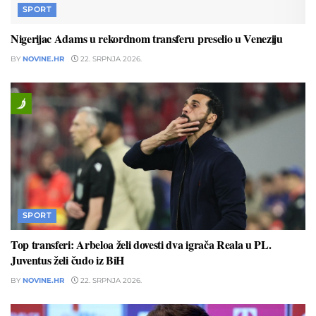
SPORT
Nigerijac Adams u rekordnom transferu preselio u Veneziju
BY
NOVINE.HR
22. SRPNJA 2026.
SPORT
Top transferi: Arbeloa želi dovesti dva igrača Reala u PL.
Juventus želi čudo iz BiH
BY
NOVINE.HR
22. SRPNJA 2026.