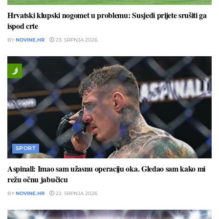
Hrvatski klupski nogomet u problemu: Susjedi prijete srušiti ga
ispod crte
BY
NOVINE.HR
23. SRPNJA 2026.
SPORT
Aspinall: Imao sam užasnu operaciju oka. Gledao sam kako mi
režu očnu jabučicu
BY
NOVINE.HR
22. SRPNJA 2026.